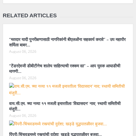
RELATED ARTICLES
“मतदार यादी पुनरीक्षणासाठी नागरिकांनी बीएलओंना सहकार्य करावे” – उप महापौर
शर्मिला बाबर…
August 06, 2026
“टेंडरऐवजी डीबीटीनेच शालेय साहित्याची रक्कम द्या” – आप युवक आघाडीची
मागणी…
August 06, 2026
वाय.सी.एम. च्या नव्या ११ मजली इमारतीला ‘विद्यासदन’ नाव; स्थायी समितीची
मंजुरी…
August 06, 2026
पिंपरी-चिंचवडमध्ये रस्त्यांची दुर्दशा; खड्डे युद्धपातळीवर बुजवा…