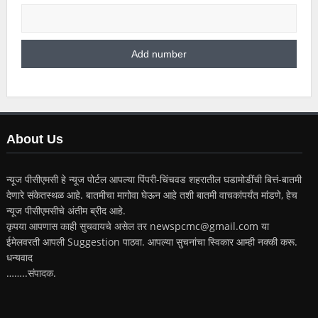
About Us
न्यूज पीसीएमसी हे न्यूज पोर्टल आपल्या पिंपरी-चिंचवड शहरातील घडामोडींची बित्तं-बातमी
देणारे संकेतस्थळ आहे. बातमीचा मागोवा घेऊन आहे तशी बातमी वाचकांपर्यंत मांडणे, हेच
न्यूज पीसीएमसीचे अंतीम ब्रीद आहे.
कृपया आपणास काही सुचवायचे असेल तर newspcmc@gmail.com या
ईमेलवरती आपली Suggestion पाठवा. आपल्या सुचनांचा स्विकार आम्ही नक्की करू.
धन्यवाद
……..संपादक.