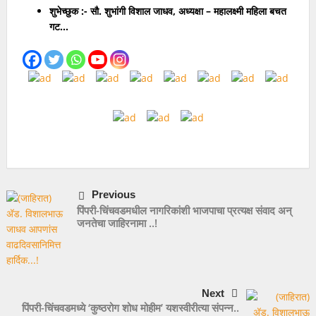
शुभेच्छुक :- सौ. शुभांगी विशाल जाधव, अध्यक्षा – महालक्ष्मी महिला बचत
“भिमसृष्टी मैदान व माता रमाई स्मारकासाठी नागरिकांच्या भावनांचा सन्मान; २०८
गट…
हरकतींवर सुनावणी” – अभिषेक बारणे…
बिर्ला हॉस्पिटलजवळील पुलाचे तुटलेले कठडे तातडीने दुरुस्त करण्याची
विश्वजीत बारणे यांची मागणी…
“हर्षवर्धन सपकाळ यांनी त्वरित जाहीर माफी मागावी” – योगेश बहल…
फोर्स ट्रॅव्हलरच्या धडकेत तरुणीचा मृत्यू; चालकाविरुद्ध निगडी पोलिसांत गुन्हा
दाखल…
Previous
जुन्या वादातून तरुणावर सिमेंट ब्लॉकने हल्ला…
पिंपरी-चिंचवडमधील नागरिकांशी भाजपाचा प्रत्यक्ष संवाद अन्‌
जनतेचा जाहिरनामा ..!
Next
पिंपरी-चिंचवडमध्ये ‘कुष्ठरोग शोध मोहीम’ यशस्वीरीत्या संपन्न..