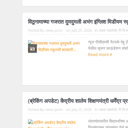
विठूनामाच्या गजरात दुमदुमली अभंग इंग्लिश मिडीयम स
Posted By:
news pcmc
on:
July 25, 2026
In:
ठळक घडामोडी
,
पिं चिं
न्यूज पीसीएमसी नेटवर्क देहू (
येथील सृजन फाऊंडेशन संचलित
Read more
(ब्रेकिंग अपडेट) केंद्रीय शालेय शिक्षणमंत्री धर्मेंद्र प
Posted By:
news pcmc
on:
July 25, 2026
In:
ठळक घडामोडी
,
पिं चिं
जंतरमंतरवरील विद्यार्थ्यांच
दिवसांपासून जंतरमंतर येथे सु