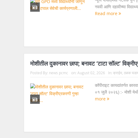
नववी आणि दहावीच्या विद्यार्
Read more
मोशीतील दुकानावर छापा; बनावट ‘टाटा सॉल्ट’ विक्री
Posted By:
news pcmc
on:
August 02, 2026
In:
क्राईम
,
ठळक घडाम
कॉपीराइट कायद्यांतर्गत कारव
०१ जुलै २०२६) :- मोशी येथ
more