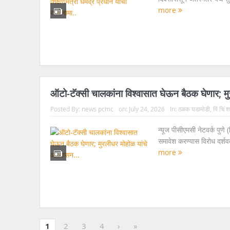
more
ऑटो-टॅक्सी चालकांना विश्वासात घेऊन बैठक घेणार; 
Posted By:
news pcmc
on:
July 24, 2026
In:
ठळक घडामोडी
,
पिं चिं
न्यूज पीसीएमसी नेटवर्क पुणे
समावेश करण्यास विरोध दर्शवत 
more
1
2
3
4
›
»