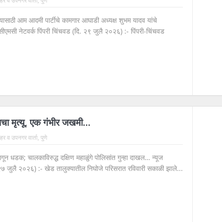
्यासाठी आम आदमी पार्टीचे कामगार आघाडी अध्यक्ष शुभम यादव यांचे
सीएमसी नेटवर्क पिंपरी चिंचवड (दि. २९ जुलै २०२६) :- पिंपरी-चिंचवड
ाचा मृत्यू, एक गंभीर जखमी…
 शहर व उपनगर वार्ता
,
पुणे
ून धडक; चालकाविरुद्ध दक्षिण महाळुंगे पोलिसांत गुन्हा दाखल… न्यूज
२७ जुलै २०२६) :- खेड तालुक्यातील निघोजे परिसरात रविवारी सकाळी झाले...