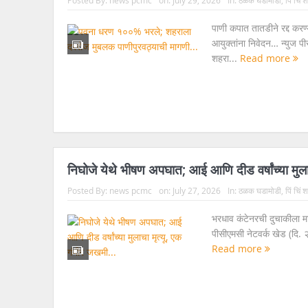
पाणी कपात तातडीने रद्द करण
आयुक्तांना निवेदन… न्युज पी
शहरा...
Read more
निघोजे येथे भीषण अपघात; आई आणि दीड वर्षांच्या मुल
Posted By:
news pcmc
on:
July 27, 2026
In:
ठळक घडामोडी
,
पिं चिं
भरधाव कंटेनरची दुचाकीला माग
पीसीएमसी नेटवर्क खेड (दि. 
Read more