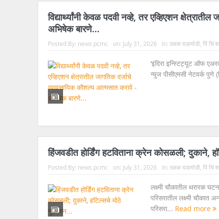
विद्यार्थ्यांनी केवळ पदवी नव्हे, तर एव्हिएशन क्षेत्रा
अभिषेक बारणे…
Posted By:
news pcmc
on:
July 31, 2026
In:
ठळक घडामोडी
,
पिं चिं
‘इंदिरा इन्स्टिट्यूट ऑफ एअर
न्युज पीसीएमसी नेटवर्क पुणे 
हिंजवडीत होर्डिंग हटविताना क्रेन कोसळली; दुकाने, ह
Posted By:
news pcmc
on:
July 31, 2026
In:
ठळक घडामोडी
,
पिं चिं
लक्ष्मी चौकातील थरारक घटना
परिसरातील लक्ष्मी चौकात अन
परिसरा...
Read more