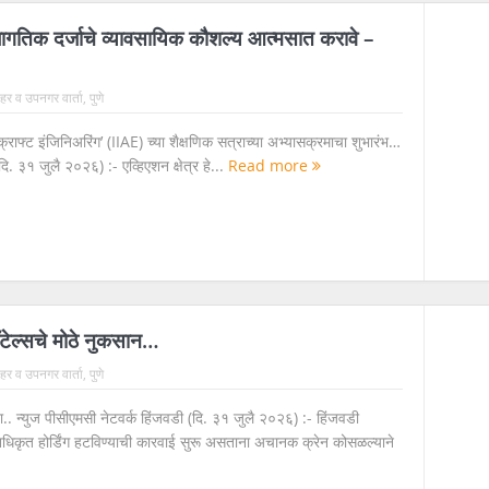
तील जागतिक दर्जाचे व्यावसायिक कौशल्य आत्मसात करावे –
 शहर व उपनगर वार्ता
,
पुणे
क्राफ्ट इंजिनिअरिंग’ (IIAE) च्या शैक्षणिक सत्राच्या अभ्यासक्रमाचा शुभारंभ…
(दि. ३१ जुलै २०२६) :- एव्हिएशन क्षेत्र हे...
Read more
ॉटेल्सचे मोठे नुकसान…
 शहर व उपनगर वार्ता
,
पुणे
.. न्युज पीसीएमसी नेटवर्क हिंजवडी (दि. ३१ जुलै २०२६) :- हिंजवडी
धिकृत होर्डिंग हटविण्याची कारवाई सुरू असताना अचानक क्रेन कोसळल्याने