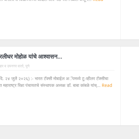
मुरलीधर मोहोळ यांचे आश्वासन…
 शहर व उपनगर वार्ता
,
पुणे
 (दि. २४ जुलै २०२६) :- भारत टॅक्सी मोबाईल अॅपमध्ये टू-व्हीलर टॅक्सीचा
महाराष्ट्र रिक्षा पंचायतचे संस्थापक अध्यक्ष डॉ. बाबा कांबळे यांच्...
Read