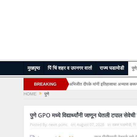
मुखपृष्ठ
पिं चिं शहर व उपनगर वार्ता
राज्य घडामोडी
पुणे
ागण्यांवर प्रशासन सकारात्मक…
BREAKING
“अभिजीत दीपके यांनी इतिहासाचा अभ्यास करूनच वक्तव
HOME
पुणे
NEWS
पुणे GPO मध्ये विद्यार्थ्यांनी जाणून घेतली टपाल सेवेच
Posted By:
news pcmc
on:
August 07, 2026
In:
ठळक घडामोडी
,
पिं
न्यूज पीसीएमसी नेटवर्क पुणे