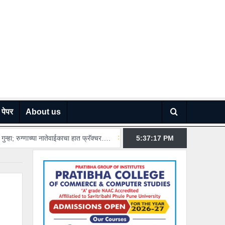
 पेपर
About us
ग्णाच्या नातेवाईकाचा हात फ्रॅक्चर….
डांगे चौकातील हॉटेलला आग; निष्काळजीपणामुळे तरु
5:37:18
PM