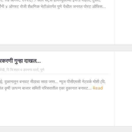
थ्यांनी ४ ऑगस्ट रोजी शैक्षणिक भेटीअंतर्गत पुणे येथील जनरल पोस्ट ऑफिस...
प्रकरणी गुन्हा दाखल…
ोडी
,
पिं चिं शहर व उपनगर वार्ता
,
पुणे
ाई; दुकानातून बनावट मीठाचा साठा जप्त… न्युज पीसीएमसी नेटवर्क मोशी (दि.
ील कृषी उत्पन्न बाजार समिती परिसरातील एका दुकानात बनावट...
Read