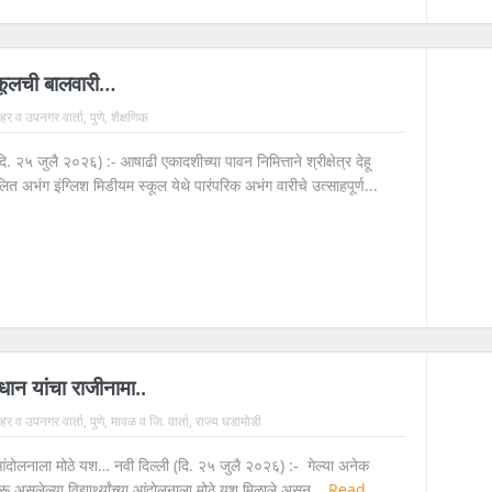
्कूलची बालवारी…
 शहर व उपनगर वार्ता
,
पुणे
,
शैक्षणिक
दि. २५ जुलै २०२६) :- आषाढी एकादशीच्या पावन निमित्ताने श्रीक्षेत्र देहू
 अभंग इंग्लिश मिडीयम स्कूल येथे पारंपरिक अभंग वारीचे उत्साहपूर्ण...
्रधान यांचा राजीनामा..
 शहर व उपनगर वार्ता
,
पुणे
,
मावळ व जि. वार्ता
,
राज्य घडामोडी
्या आंदोलनाला मोठे यश… नवी दिल्ली (दि. २५ जुलै २०२६) :- गेल्या अनेक
रू असलेल्या विद्यार्थ्यांच्या आंदोलनाला मोठे यश मिळाले असून...
Read