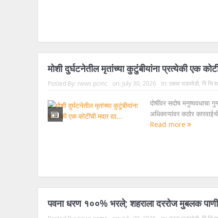
मोशी दुर्घटनेतील मृतांच्या कुटुंबीयांना प्रत्येकी एक को
Posted By:
news pcmc
on:
July 30, 2026
In:
ठळक घडामोडी
,
पिं चिं
दोषींवर सदोष मनुष्यवधाचा गु
अधिकाऱ्यांवर कठोर कारवाईची
Read more
पवना धरण १००% भरले; शहराला दररोज मुबलक पाणी
Posted By:
news pcmc
on:
July 29, 2026
In:
ठळक घडामोडी
,
पिं चिं