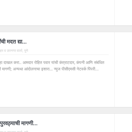
टींची मदत द्या…
 शहर व उपनगर वार्ता
,
पुणे
न्हा दाखल करा.. आमदार रोहित पवार यांची कंत्राटदार, कंपनी आणि संबंधित
 मागणी; अन्यथा आंदोलनाचा इशारा… न्युज पीसीएमसी नेटवर्क पिंपरी...
पुरवठ्याची मागणी…
 शहर व उपनगर वार्ता
,
पुणे