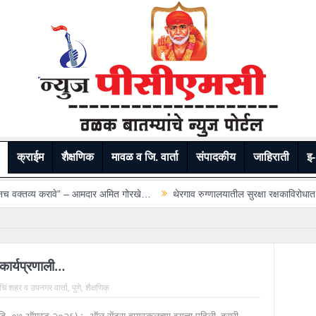
क्राईम
शैक्षणिक
मावळ व जि. वार्ता
संपादकीय
जाहिराती
इ-
्य करावे” – आमदार अमित गोरखे…
थेरगाव रुग्णालयातील सुरक्षा रक्षकाविरोधात गुन्हा; रु
ी कार्यप्रणाली…
 चिं शहर व उपनगर वार्ता
,
पुणे
,
शैक्षणिक
 (दि. ०७ ऑगस्ट २०२६) :- ऑल सेंट्स हायस्कूलच्या इयत्ता पहिली, दुसरी,