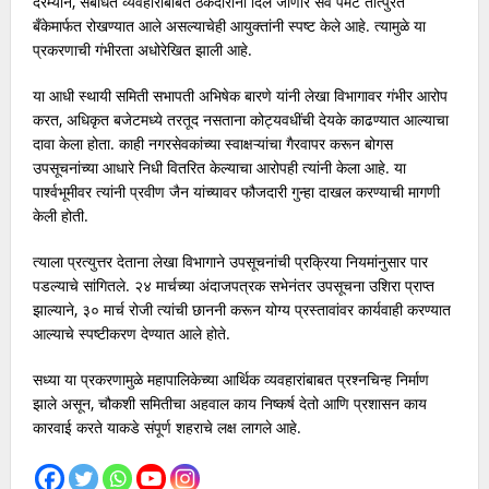
दरम्यान, संबंधित व्यवहारांबाबत ठेकेदारांना दिले जाणारे सर्व पेमेंट तात्पुरते
बँकेमार्फत रोखण्यात आले असल्याचेही आयुक्तांनी स्पष्ट केले आहे. त्यामुळे या
प्रकरणाची गंभीरता अधोरेखित झाली आहे.
या आधी स्थायी समिती सभापती अभिषेक बारणे यांनी लेखा विभागावर गंभीर आरोप
करत, अधिकृत बजेटमध्ये तरतूद नसताना कोट्यवधींची देयके काढण्यात आल्याचा
दावा केला होता. काही नगरसेवकांच्या स्वाक्षऱ्यांचा गैरवापर करून बोगस
उपसूचनांच्या आधारे निधी वितरित केल्याचा आरोपही त्यांनी केला आहे. या
पार्श्वभूमीवर त्यांनी प्रवीण जैन यांच्यावर फौजदारी गुन्हा दाखल करण्याची मागणी
केली होती.
त्याला प्रत्युत्तर देताना लेखा विभागाने उपसूचनांची प्रक्रिया नियमांनुसार पार
पडल्याचे सांगितले. २४ मार्चच्या अंदाजपत्रक सभेनंतर उपसूचना उशिरा प्राप्त
झाल्याने, ३० मार्च रोजी त्यांची छाननी करून योग्य प्रस्तावांवर कार्यवाही करण्यात
आल्याचे स्पष्टीकरण देण्यात आले होते.
सध्या या प्रकरणामुळे महापालिकेच्या आर्थिक व्यवहारांबाबत प्रश्नचिन्ह निर्माण
झाले असून, चौकशी समितीचा अहवाल काय निष्कर्ष देतो आणि प्रशासन काय
कारवाई करते याकडे संपूर्ण शहराचे लक्ष लागले आहे.