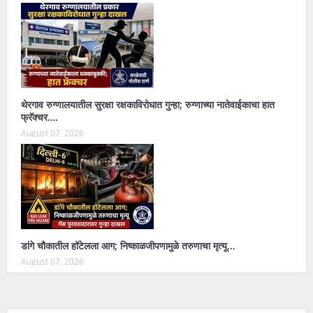
थेरगाव रुग्णालयातील सुरक्षा रक्षकाविरोधात गुन्हा; रुग्णाच्या नातेवाईकाचा हात
फ्रॅक्चर….
August 07, 2026
डांगे चौकातील हॉटेलला आग; निष्काळजीपणामुळे तरुणाचा मृत्यू…
August 07, 2026