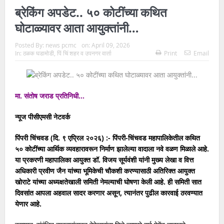
ब्रेकिंग अपडेट.. ५० कोटींच्या कथित
घोटाळ्यावर आता आयुक्तांनी…
Posted By:
news pcmc
on:
April 09, 2026
In:
ठळक घडामोडी
,
पिं चिं शहर व उपनगर वार्ता
Print
Email
मा. संतोष जराड प्रतिनिधी…
न्यूज पीसीएमसी नेटवर्क
पिंपरी चिंचवड (दि. ९ एप्रिल २०२६) :- पिंपरी-चिंचवड महापालिकेतील कथित
५० कोटींच्या आर्थिक व्यवहारावरून निर्माण झालेल्या वादाला नवे वळण मिळाले आहे.
या प्रकरणी महापालिका आयुक्त डॉ. विजय सूर्यवंशी यांनी मुख्य लेखा व वित्त
अधिकारी प्रवीण जैन यांच्या भूमिकेची चौकशी करण्यासाठी अतिरिक्त आयुक्त
खोराटे यांच्या अध्यक्षतेखाली समिती नेमल्याची घोषणा केली आहे. ही समिती सात
दिवसांत आपला अहवाल सादर करणार असून, त्यानंतर पुढील कारवाई ठरवण्यात
येणार आहे.