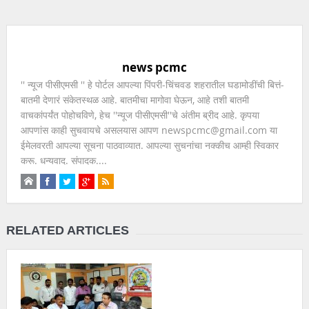
news pcmc
'' न्यूज पीसीएमसी '' हे पोर्टल आपल्या पिंपरी-चिंचवड शहरातील घडामोडींची बित्तं-
बातमी देणारं संकेतस्थळ आहे. बातमीचा मागोवा घेऊन, आहे तशी बातमी
वाचकांपर्यंत पोहोचविणे, हेच ''न्यूज पीसीएमसी''चे अंतीम ब्रीद आहे. कृपया
आपणांस काही सुचवायचे असलयास आपण newspcmc@gmail.com या
ईमेलवरती आपल्या सूचना पाठवाव्यात. आपल्या सुचनांचा नक्कीच आम्ही स्विकार
करू. धन्यवाद. संपादक....
RELATED ARTICLES