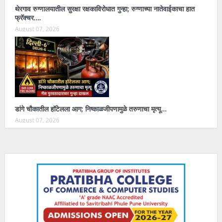
थेरगाव रुग्णालयातील सुरक्षा रक्षकाविरोधात गुन्हा; रुग्णाच्या नातेवाईकाचा हात
फ्रॅक्चर….
August 07, 2026
डांगे चौकातील हॉटेलला आग; निष्काळजीपणामुळे तरुणाचा मृत्यू…
August 07, 2026