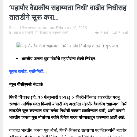
‘महापौर वैद्यकीय सहाय्यता निधी’ वाढीव निधीसह
तातडीने सुरू करा..
Posted By:
news pcmc
on:
February 10, 2026
In:
ठळक घडामोडी
,
पिं चिं शहर व उपनगर वार्ता
Print
Email
भारतीय जनता युवा मोर्चाचे महापौरांना लेखी निवेदन…
सुरज करांडे, प्रतिनिधी…
न्यूज पीसीएमसी नेटवर्क
पिंपरी चिंचवड (दि. १० फेब्रुवारी २०२६) :- पिंपरी-चिंचवड शहरातील गरजू
रुग्णांना आर्थिक मदत मिळावी यासाठी बंद असलेला महापौर वैद्यकीय सहाय्यता निधी
तातडीने सुरू करण्यात यावा तसेच निधीची रक्कम वाढविण्यात यावी, अशी मागणी
भारतीय जनता युवा मोर्चाच्या वतीने दिनेश यादव यांच्याकडून करण्यात आली आहे.
याबाबत भारतीय जनता युवा मोर्चा, पिंपरी-चिंचवड शहराच्या पदाधिकाऱ्यांनी महापौर
रवी भाऊ लांडगे यांना लेखी निवेदन दिले. सध्या हा निधी बंद असल्यामुळे शहरातील