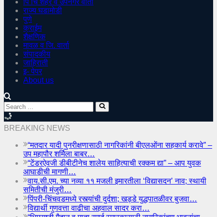
पिं चिं शहर व उपनगर वार्ता
राज्य घडामोडी
पुणे
क्राईम
शैक्षणिक
मावळ व जि. वार्ता
संपादकीय
जाहिराती
इ- पेपर
About us
BREAKING NEWS
“मतदार यादी पुनरीक्षणासाठी नागरिकांनी बीएलओंना सहकार्य करावे” –
उप महापौर शर्मिला बाबर…
“टेंडरऐवजी डीबीटीनेच शालेय साहित्याची रक्कम द्या” – आप युवक
आघाडीची मागणी…
वाय.सी.एम. च्या नव्या ११ मजली इमारतीला ‘विद्यासदन’ नाव; स्थायी
समितीची मंजुरी…
पिंपरी-चिंचवडमध्ये रस्त्यांची दुर्दशा; खड्डे युद्धपातळीवर बुजवा…
विद्यार्थी गुणवत्ता वाढीचा अहवाल सादर करा…