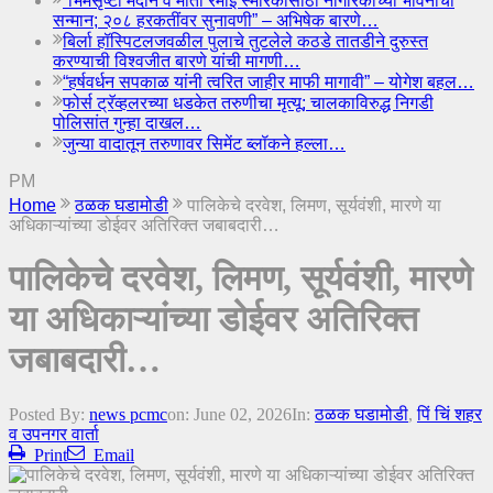
“भिमसृष्टी मैदान व माता रमाई स्मारकासाठी नागरिकांच्या भावनांचा
सन्मान; २०८ हरकतींवर सुनावणी” – अभिषेक बारणे…
बिर्ला हॉस्पिटलजवळील पुलाचे तुटलेले कठडे तातडीने दुरुस्त
करण्याची विश्वजीत बारणे यांची मागणी…
“हर्षवर्धन सपकाळ यांनी त्वरित जाहीर माफी मागावी” – योगेश बहल…
फोर्स ट्रॅव्हलरच्या धडकेत तरुणीचा मृत्यू; चालकाविरुद्ध निगडी
पोलिसांत गुन्हा दाखल…
जुन्या वादातून तरुणावर सिमेंट ब्लॉकने हल्ला…
PM
Home
ठळक घडामोडी
पालिकेचे दरवेश, लिमण, सूर्यवंशी, मारणे या
अधिकाऱ्यांच्या डोईवर अतिरिक्त जबाबदारी…
पालिकेचे दरवेश, लिमण, सूर्यवंशी, मारणे
या अधिकाऱ्यांच्या डोईवर अतिरिक्त
जबाबदारी…
Posted By:
news pcmc
on:
June 02, 2026
In:
ठळक घडामोडी
,
पिं चिं शहर
व उपनगर वार्ता
Print
Email