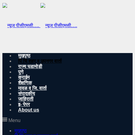
मुखपृष्ठ
पिं चिं शहर व उपनगर वार्ता
राज्य घडामोडी
पुणे
क्राईम
शैक्षणिक
मावळ व जि. वार्ता
संपादकीय
जाहिराती
इ- पेपर
About us
Menu
मुखपृष्ठ