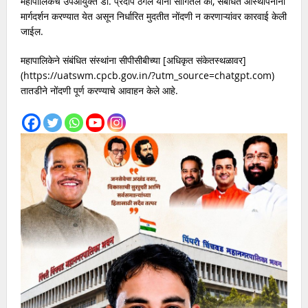
महापालिकेचे उपआयुक्त डॉ. प्रदीप ठेंगल यांनी सांगितले की, संबंधित आस्थापनांना
मार्गदर्शन करण्यात येत असून निर्धारित मुदतीत नोंदणी न करणाऱ्यांवर कारवाई केली
जाईल.
महापालिकेने संबंधित संस्थांना सीपीसीबीच्या [अधिकृत संकेतस्थळावर]
(https://uatswm.cpcb.gov.in/?utm_source=chatgpt.com)
तातडीने नोंदणी पूर्ण करण्याचे आवाहन केले आहे.