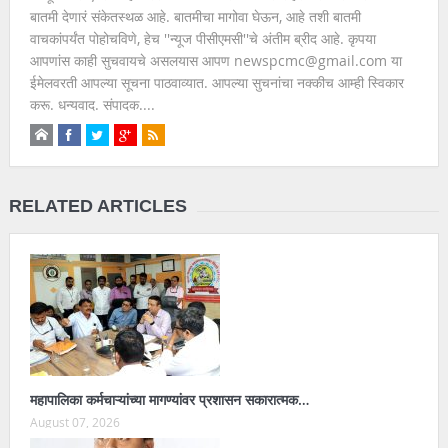
बातमी देणारं संकेतस्थळ आहे. बातमीचा मागोवा घेऊन, आहे तशी बातमी
वाचकांपर्यंत पोहोचविणे, हेच ''न्यूज पीसीएमसी''चे अंतीम ब्रीद आहे. कृपया
आपणांस काही सुचवायचे असलयास आपण newspcmc@gmail.com या
ईमेलवरती आपल्या सूचना पाठवाव्यात. आपल्या सुचनांचा नक्कीच आम्ही स्विकार
करू. धन्यवाद. संपादक....
RELATED ARTICLES
महापालिका कर्मचाऱ्यांच्या मागण्यांवर प्रशासन सकारात्मक…
August 07, 2026