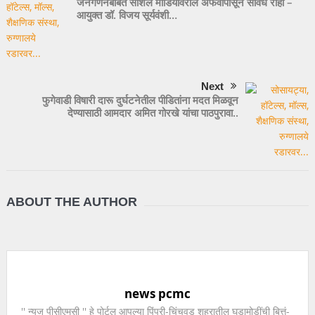
जनगणनेबाबत सोशल मीडियावरील अफवांपासून सावध राहा –
आयुक्त डॉ. विजय सूर्यवंशी…
Next
फुगेवाडी विषारी दारू दुर्घटनेतील पीडितांना मदत मिळवून
देण्यासाठी आमदार अमित गोरखे यांचा पाठपुरावा..
ABOUT THE AUTHOR
news pcmc
'' न्यूज पीसीएमसी '' हे पोर्टल आपल्या पिंपरी-चिंचवड शहरातील घडामोडींची बित्तं-