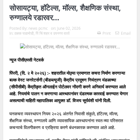
सोसायट्या, हॉटेल्स, मॉल्स, शैक्षणिक संस्था,
रुग्णालये रडारवर…
Posted By:
news pcmc
on:
June 02, 2026
In:
ठळक घडामोडी
,
पिं चिं शहर व उपनगर वार्ता
Print
Email
न्यूज पीसीएमसी नेटवर्क
पिंपरी, (दि. २ मे २०२६) :- शहरातील मोठ्या प्रमाणात कचरा निर्माण करणाऱ्या
बल्क वेस्ट जनरेटर्सनी (बीडब्ल्यूजी) केंद्रीय प्रदूषण नियंत्रण मंडळाच्या
(सीपीसीबी) केंद्रीकृत ऑनलाईन पोर्टलवर नोंदणी करणे अनिवार्य करण्यात आले
आहे. नियमांचे पालन न करणाऱ्या आस्थापनांवर दंडात्मक कारवाई करण्यात येणार
असल्याची माहिती महापालिका आयुक्त डॉ. विजय सूर्यवंशी यांनी दिली.
घनकचरा व्यवस्थापन नियम २०२६ अंतर्गत निवासी संकुले, हॉटेल्स, मॉल्स,
शैक्षणिक संस्था, रुग्णालये आणि व्यावसायिक आस्थापनांना स्वतःच्या परिसरात
कचऱ्याचे विलगीकरण व प्रक्रिया करणे बंधनकारक करण्यात आले आहे.