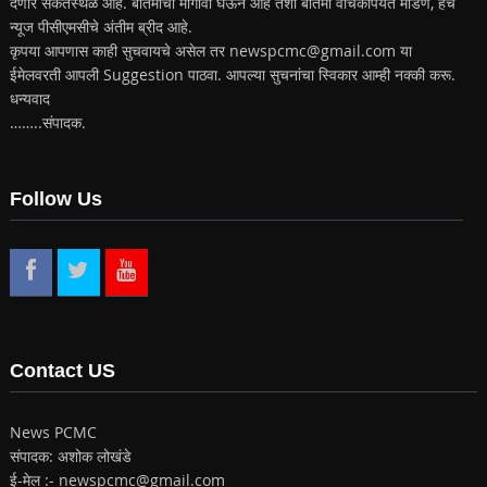
देणारे संकेतस्थळ आहे. बातमीचा मागोवा घेऊन आहे तशी बातमी वाचकांपर्यंत मांडणे, हेच
न्यूज पीसीएमसीचे अंतीम ब्रीद आहे.
कृपया आपणास काही सुचवायचे असेल तर newspcmc@gmail.com या
ईमेलवरती आपली Suggestion पाठवा. आपल्या सुचनांचा स्विकार आम्ही नक्की करू.
धन्यवाद
……..संपादक.
Follow Us
Contact US
News PCMC
संपादक: अशोक लोखंडे
ई-मेल :- newspcmc@gmail.com