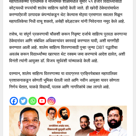
महापालिकेच्या प्राथमिक व माध्यमिक शाळांमधील सुमारे ५१ हजार विद्यार्थ्यांसाठी
कोट्यवधी रुपयांची शालेय साहित्य खरेदी केली जाते. ही खरेदी ठेकेदारांमार्फत
करण्याऐवजी उत्पादक कंपन्यांकडून थेट केल्यास मोठ्या प्रमाणात सवलत मिळून
महापालिकेचा निधी वाचू शकतो, असेही कोल्हटकर यांनी निवेदनात नमूद केले आहे.
तसेच, या संपूर्ण प्रकरणाची चौकशी करून निकृष्ट दर्जाचे साहित्य पुरवठा करणाऱ्या
ठेकेदारांवर आणि संबंधित अधिकाऱ्यांवर कारवाई करण्यात यावी, अशी मागणीही
करण्यात आली आहे. शालेय साहित्य वितरणासाठी पुन्हा जुन्या DBT पद्धतीचा
अवलंब करून विद्यार्थ्यांच्या खात्यात थेट रक्कम जमा करण्याचे आदेश द्यावेत, अशी
विनंती त्यांनी आयुक्त डॉ. विजय सूर्यवंशी यांच्याकडे केली आहे.
दरम्यान, शालेय साहित्य वितरणाच्या या वादग्रस्त प्रक्रियेबाबत महापालिका
प्रशासनाकडून कोणती भूमिका घेतली जाते आणि नवीन आयुक्त यावर कोणता
निर्णय घेतात, याकडे विद्यार्थी, पालक आणि नागरिकांचे लक्ष लागले आहे.