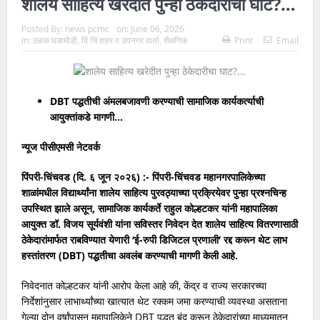
शालेय साहित्य खरेदीत पुन्हा ठेकेदारीचा घाट?…
Posted By:
news pcmc
on:
June 06, 2026
In:
ठळक घडामोडी
,
पिं चिं शहर व उपनगर वार्ता
,
शैक्षणिक
Print
Email
DBT पद्धतीची अंमलबजावणी करण्याची सामाजिक कार्यकर्त्याची
आयुक्तांकडे मागणी…
न्यूज पीसीएमसी नेटवर्क
पिंपरी-चिंचवड (दि. ६ जून २०२६) :- पिंपरी-चिंचवड महानगरपालिकेच्या
शाळांमधील विद्यार्थ्यांना शालेय साहित्य पुरवठ्याच्या प्रक्रियेवर पुन्हा प्रश्नचिन्ह
उपस्थित झाले असून, सामाजिक कार्यकर्ते राहुल कोल्हटकर यांनी महापालिका
आयुक्त डॉ. विजय सूर्यवंशी यांना सविस्तर निवेदन देत शालेय साहित्य वितरणासाठी
ठेकेदारांमार्फत राबविण्यात येणारी ‘ई-रुपी डिजिटल प्रणाली’ रद्द करून थेट लाभ
हस्तांतरण (DBT) पद्धतीचा अवलंब करण्याची मागणी केली आहे.
निवेदनात कोल्हटकर यांनी आरोप केला आहे की, केंद्र व राज्य सरकारच्या
निर्देशांनुसार लाभार्थ्यांच्या खात्यात थेट रक्कम जमा करण्याची व्यवस्था असताना
गेल्या दोन वर्षांपासून महापालिकेने DBT पद्धत बंद करून ठेकेदारांच्या माध्यमातून