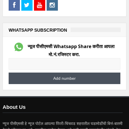
WHATSAPP SUBSCRIPTION
न्यूज पीसीएमसी Whatsapp Share करीता आपला
मो.नं.रजिस्टर करा.
About Us
न्यूज पीसीएमसी हे न्यूज पोर्टल आपल्या पिंपरी-चिंचवड शहरातील घडामोडींची बित्तं-बातमी