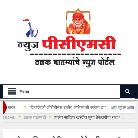
Menu
ेंडरऐवजी डीबीटीनेच शालेय साहित्याची रक्कम द्या” – आप युवक आघाडीची मागणी…
वाय
HOME
ठळक घडामोडी
शालेय साहित्य खरेदीत पुन्हा ठेकेदारीचा घाट?…