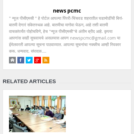
news pcmc
'' न्यूज पीसीएमसी '' हे पोर्टल आपल्या पिंपरी-चिंचवड शहरातील घडामोडींची बित्तं-
बातमी देणारं संकेतस्थळ आहे. बातमीचा मागोवा घेऊन, आहे तशी बातमी
वाचकांपर्यंत पोहोचविणे, हेच ''न्यूज पीसीएमसी''चे अंतीम ब्रीद आहे. कृपया
आपणांस काही सुचवायचे असलयास आपण newspcmc@gmail.com या
ईमेलवरती आपल्या सूचना पाठवाव्यात. आपल्या सुचनांचा नक्कीच आम्ही स्विकार
करू. धन्यवाद. संपादक....
RELATED ARTICLES