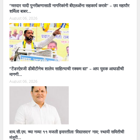
“मतदार यादी पुनरीक्षणासाठी नागरिकांनी बीएलओंना सहकार्य करावे” – उप महापौर
शर्मिला बाबर…
August 06, 2026
“टेंडरऐवजी डीबीटीनेच शालेय साहित्याची रक्कम द्या” – आप युवक आघाडीची
मागणी…
August 06, 2026
वाय.सी.एम. च्या नव्या ११ मजली इमारतीला ‘विद्यासदन’ नाव; स्थायी समितीची
मंजुरी…