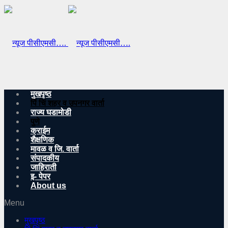
मुखपृष्ठ
पिं चिं शहर व उपनगर वार्ता
राज्य घडामोडी
पुणे
क्राईम
शैक्षणिक
मावळ व जि. वार्ता
संपादकीय
जाहिराती
इ- पेपर
About us
Menu
मुखपृष्ठ