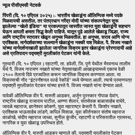
न्यूज पीसीएमसी नेटवर्क
पिंपरी (दि. १० एप्रिल २०२५) :- भारतीय खेळाडूंना ऑलिम्पिक मध्ये पदके
मिळवायची असतील, तर पंतप्रधान नरेंद्र मोदी यांच्या संकल्पनेतून सुरू
झालेल्या “खेलो इंडिया” या प्रकल्पातून जास्तीत जास्त युवा खेळाडूंनी सहभाग
घेऊन आपली क्षमता सिद्ध केली पाहिजे. यातून पुढे आलेले खेळाडू जिल्हा, राज्य
आणि राष्ट्रीय स्तरावर खेळून अनुभव मिळवतील. हा अनुभव, सराव आणि योग्य
प्रशिक्षक, मार्गदर्शकाच्या सल्ल्याने खेळाडूंना नक्की यश मिळेल. पै. विजय नखाते
यांच्या मार्गदर्शनाखाली झालेला जागतिक विक्रम इतर खेळाडूंना प्रेरणादायी आहे
असे प्रतिपादन पद्मश्री मुरलीकांत पेटकर यांनी केले.
गुरुवारी (दि. १० एप्रिल ) रहाटणी, ता. हवेली, जि. पुणे येथील भैरवनाथ तालीम
येथे पै. विजय नारायण नखाते यांच्या नेतृत्वाखाली आखाड्यामध्ये एकाच वेळी
२१०० तेलाचे दिवे प्रज्वलित करून जागतिक विक्रम करण्यात आला. या
विक्रमाची नोंद “इंटरनॅशनल वर्ल्ड रेकॉर्ड” मध्ये घेण्यात आली. त्याचे प्रमाणपत्र
पद्मश्री मुरलीकांत पेटकर यांच्या हस्ते पै. विजय नखाते यांना देण्यात आले.
यावेळी ऑलिम्पिक वीर पै. मारुती आडकर, अर्जुन पुरस्कार गोपाळ देवांग,
राष्ट्रीय खेळाडू राजाराम पाटील, आण्णा शेलार, संतसेवक बाळासाहेब वाघेरे,
जावळे महाराज, ज्ञानेश्वर कोकणे, युवा महाराष्ट्र केसरी पै. किशोर नखाते,
प्रशिक्षक भाऊसाहेब लांडगे, कपिल मिसाळ, युवा कीर्तनकार संतोष महाराज
काळोखे, संदीप महाराज जाधव, सुनील कुंजीर, रहाटणी व परिसरातील ग्रामस्थ,
नागरिक व युवा खेळाडू उपस्थित होते.
ऑलिम्पिक वीर पै. मारुती आडकर म्हणाले की, पद्मश्री मुरलीकांत पेटकर