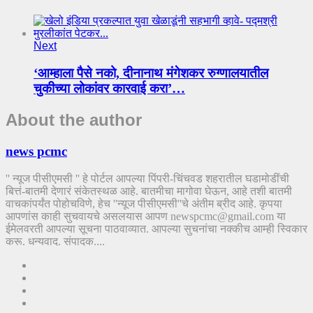
Next
‘आम्हाला पैसे नको, दीनानाथ मंगेशकर रुग्णालयातील
चुकीच्या लोकांवर कारवाई करा’…
About the author
news pcmc
'' न्यूज पीसीएमसी '' हे पोर्टल आपल्या पिंपरी-चिंचवड शहरातील घडामोडींची
बित्तं-बातमी देणारं संकेतस्थळ आहे. बातमीचा मागोवा घेऊन, आहे तशी बातमी
वाचकांपर्यंत पोहोचविणे, हेच ''न्यूज पीसीएमसी''चे अंतीम ब्रीद आहे. कृपया
आपणांस काही सुचवायचे असलयास आपण newspcmc@gmail.com या
ईमेलवरती आपल्या सूचना पाठवाव्यात. आपल्या सुचनांचा नक्कीच आम्ही स्विकार
करू. धन्यवाद. संपादक....