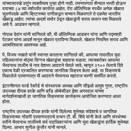
यांच्यासारखे उत्तुंग व्यक्तीमत्व पुन्हा होणे नाही. तरुणपणात सैन्यात भरती होऊन
वयाच्या ८४ व्या वर्षापर्यंत कार्यरत आहेत. पॅरा ऑलिम्पिक स्पर्धेत अनेक खेळात
सुवर्णपदके आणि ब्रिटनच्या राणीकडून सन्मान मिळवणारे ते एकमेव भारतीय
खेळाडू आहेत. त्यांचा आदर्श समोर ठेवून खेळाडूंनी सराव करून यश मिळवावे
असे पै. आडकर म्हणाले.
गोपाळ देवांग यांनी सांगितले की, मी ऑलिम्पिक आडकर यांना आणि पद्मश्री
पेटकर यांना आदर्श मानून खेळात प्राविण्य मिळवले. खेळात नियमित सराव आणि
आत्मविश्वास आवश्यक आहे.
पै. विजय नखाते यांनी स्वागत करताना सांगितले की, आपल्या गावातील युवा
पहिलवानांना मोठ्या दिग्गज खेळाडूंचा सहवास घडावा. त्याचबरोबर आपल्या
भैरवनाथ तालीम चे नाव देशभर आदराने घेतले जावे, म्हणून २१०० तेलाचे दिवे
एकाच वेळी प्रज्वलित करण्याचा जागतिक विक्रम केला आहे. या विक्रमाचे
मिळालेले प्रमाणपत्र मी आदराने भैरवनाथ महाराज चरणी समर्पित करतो.
इंटरनॅशनल वर्ल्ड रेकॉर्ड चे संस्थापक अध्यक्ष आणि सीइओ आयुष गुप्ता, राष्ट्रीय
उपाध्यक्ष दीपक हरके आणि ब्रँड ॲम्बेसीडर ईशा अगरवाल यांच्या
मार्गदर्शनाखाली हा जागतिक विक्रमाचा कार्यक्रम आयोजित करण्यात आला
होता.
राष्ट्रीय उपाध्यक्ष दीपक हरके यांनी दिलेल्या शुभेच्छा संदेशाचे व जागतिक
विक्रमाच्या नोंदणी प्रमाणपत्राचे वाचन टी. बी. शिंदे यांनी केले आणि संस्थेच्या
वतीने भैरवनाथ तालीमचे सर्व पदाधिकाऱ्यांना आणि युवा खेळाडूंना हार्दिक शुभेच्छा
दिल्या. आभार सुनील कुंजीर यांनी मानले.