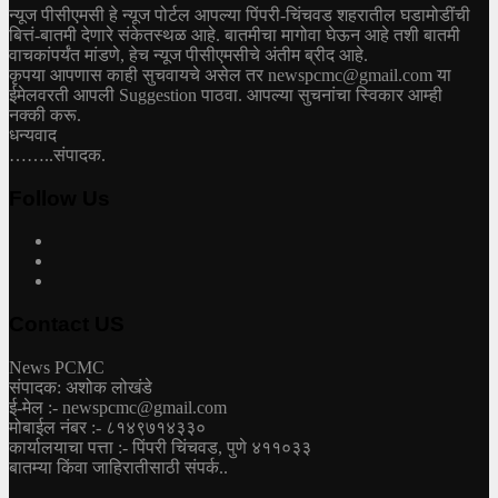
न्यूज पीसीएमसी हे न्यूज पोर्टल आपल्या पिंपरी-चिंचवड शहरातील घडामोडींची
बित्तं-बातमी देणारे संकेतस्थळ आहे. बातमीचा मागोवा घेऊन आहे तशी बातमी
वाचकांपर्यंत मांडणे, हेच न्यूज पीसीएमसीचे अंतीम ब्रीद आहे.
कृपया आपणास काही सुचवायचे असेल तर newspcmc@gmail.com या
ईमेलवरती आपली Suggestion पाठवा. आपल्या सुचनांचा स्विकार आम्ही
नक्की करू.
धन्यवाद
……..संपादक.
Follow Us
Contact US
News PCMC
संपादक: अशोक लोखंडे
ई-मेल :- newspcmc@gmail.com
मोबाईल नंबर :- ८१४९७१४३३०
कार्यालयाचा पत्ता :- पिंपरी चिंचवड, पुणे ४११०३३
बातम्या किंवा जाहिरातीसाठी संपर्क..