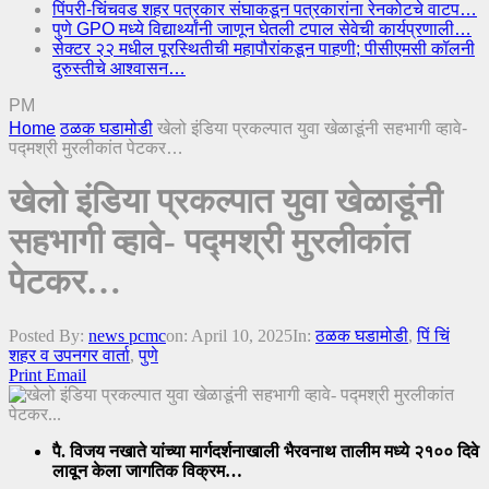
पिंपरी-चिंचवड शहर पत्रकार संघाकडून पत्रकारांना रेनकोटचे वाटप…
पुणे GPO मध्ये विद्यार्थ्यांनी जाणून घेतली टपाल सेवेची कार्यप्रणाली…
सेक्टर २२ मधील पूरस्थितीची महापौरांकडून पाहणी; पीसीएमसी कॉलनी
दुरुस्तीचे आश्वासन…
PM
Home
ठळक घडामोडी
खेलो इंडिया प्रकल्पात युवा खेळाडूंनी सहभागी व्हावे-
पद्मश्री मुरलीकांत पेटकर…
खेलो इंडिया प्रकल्पात युवा खेळाडूंनी
सहभागी व्हावे- पद्मश्री मुरलीकांत
पेटकर…
Posted By:
news pcmc
on:
April 10, 2025
In:
ठळक घडामोडी
,
पिं चिं
शहर व उपनगर वार्ता
,
पुणे
Print
Email
पै. विजय नखाते यांच्या मार्गदर्शनाखाली भैरवनाथ तालीम मध्ये २१०० दिवे
लावून केला जागतिक विक्रम…