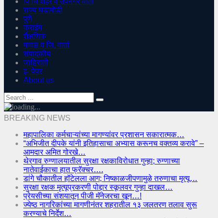
पिं चिं शहर व उपनगर वार्ता
राज्य घडामोडी
पुणे
क्राईम
शैक्षणिक
मावळ व जि. वार्ता
संपादकीय
जाहिराती
इ- पेपर
About us
BREAKING NEWS
महापालिका कर्मचाऱ्यांच्या मागण्यांवर प्रशासन सकारात्मक…
“अभिजीत दीपके यांनी इतिहासाचा अभ्यास करूनच वक्तव्य करावे” –
आमदार अमित गोरखे…
थेरगाव रुग्णालयातील सुरक्षा रक्षकाविरोधात गुन्हा; रुग्णाच्या
नातेवाईकाचा हात फ्रॅक्चर….
डांगे चौकातील हॉटेलला आग; निष्काळजीपणामुळे तरुणाचा मृत्यू…
सुरक्षा रक्षक मृत्यूप्रकरणी पोद्दार स्कूलवर गुन्हा दाखल…
प्रेयसीच्या संशयातून पीजी मॅनेजरचा खून…!
ज्येष्ठ नागरिकांच्या मागणीनंतर शहरातील १३ जलतरण तलाव सुरू
करण्याचे निर्देश…