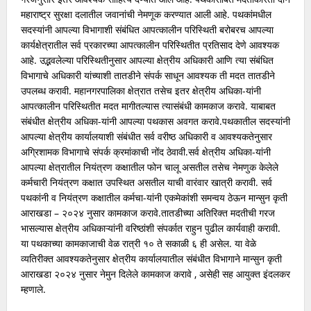
महाराष्ट्र सुरक्षा दलातील जवानांची नेमणूक करण्यात आली आहे. पथकांमधील
सदस्यांनी आपल्या विभागाशी संबंधित आपत्कालीन परिस्थिती बरोबरच आपल्या
कार्यक्षेत्रातील सर्व प्रकारच्या आपत्कालीन परिस्थितीत प्रतिसाद देणे आवश्यक
आहे. उद्भवलेल्या परिस्थितीनुसार आपल्या क्षेत्रीय अधिकारी आणि त्या संबंधित
विभागाचे अधिकारी यांच्याशी तातडीने संपर्क साधून आवश्यक ती मदत तातडीने
उपलब्ध करावी. महानगरपालिका क्षेत्रात तसेच इतर क्षेत्रीय अधिका-यांनी
आपत्कालीन परिस्थितीत मदत मागीतल्यास त्यासंबंधी कामकाज करावे. याबाबत
संबंधीत क्षेत्रीय अधिका-यांनी आपल्या पथकास अवगत करावे.पथकातील सदस्यांनी
आपल्या क्षेत्रीय कार्यालयाशी संबंधीत सर्व वरीष्ठ अधिकारी व आवश्यकतेनुसार
अग्रिशामक विभागाचे संपर्क क्रमांकाची नोंद ठेवावी.सर्व क्षेत्रीय अधिका-यांनी
आपल्या क्षेत्रातील नियंत्रण कक्षातील फोन चालू असतील तसेच नेमणुक केलेले
कर्मचारी नियंत्रण कक्षात उपस्थित असतील याची वारंवार खात्री करावी. सर्व
पथकांनी व नियंत्रण कक्षातील कर्मचा-यांनी एकमेकांशी समन्वय ठेऊन मान्सुन कृती
आराखडा – २०२४ नुसार कामकाज करावे.तातडीच्या अतिरिक्त मदतीची गरज
भासल्यास क्षेत्रीय अधिकाऱ्यांनी वरिष्ठांशी संपर्कात राहुन पुढील कार्यवाही करावी.
या पथकाच्या कामकाजाची वेळ रात्री १० ते सकाळी ६ ही असेल. या वेळे
व्यतिरीक्त आवश्यकतेनुसार क्षेत्रीय कार्यालयातील संबंधीत विभागाने मान्सुन कृती
आराखडा २०२४ नुसार नेमुन दिलेले कामकाज करावे , असेही सह आयुक्त इंदलकर
म्हणाले.