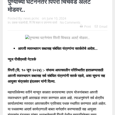
पुण्याच्या घटनेनंतर पिंपरी चिंचवड अलर्ट
मोडवर..
Posted By:
news pcmc
on:
June 10, 2024
In:
ठळक घडामोडी
,
पिं चिं शहर व उपनगर वार्ता
No Comments
Print
Email
आपत्ती व्यवस्थापन कक्षासह संबंधित यंत्रणांना सतर्कतेचे आदेश…
न्यूज पीसीएमसी नेटवर्क
पिंपरी (दि. १० जून २०२४) :- संभाव्य आपत्कालीन परिस्थितीत हाताळण्यासाठी
आपत्ती व्यवस्थापन कक्षासह सर्व संबंधित यंत्रणांनी सतर्क रहावे, अशा सूचना सह
आयुक्त चंद्रकांत इंदलकर यांनी दिल्या.
महापालिकेच्या वतीने मान्सून काळात करावयाच्या उपाय योजनांबाबत आपत्ती
व्यवस्थापन कृती आराखडा तयार करण्यात आला आहे. त्याअनुषंगाने सर्व क्षेत्रीय
कार्यालयांच्या स्तरावर आपत्कालीन प्रतिसाद पथक स्थापित करण्यात आले आहेत.
या पथकाच्या आदर्श कार्यप्रणाली बाबत मार्गदर्शन करण्यासाठी सह आयुक्त
चंद्रकांत इंदलकर यांच्या अध्यक्षतेखाली पिंपरी येथील महापालिकेच्या मुख्य