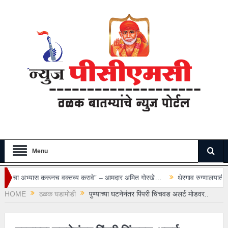
Menu
वक्तव्य करावे” – आमदार अमित गोरखे…
थेरगाव रुग्णालयातील सुरक्षा रक्षकाविरोधात गुन
HOME
ठळक घडामोडी
पुण्याच्या घटनेनंतर पिंपरी चिंचवड अलर्ट मोडवर..