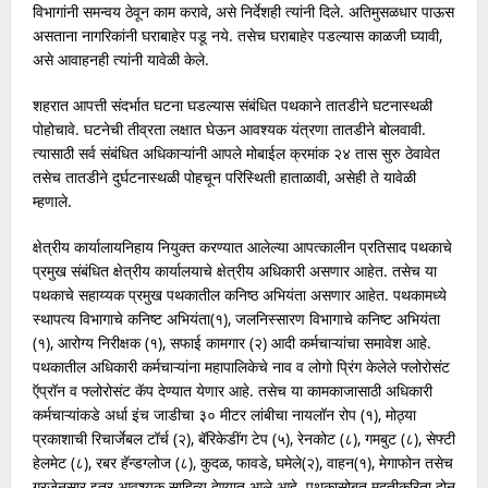
विभागांनी समन्वय ठेवून काम करावे, असे निर्देशही त्यांनी दिले. अतिमुसळधार पाऊस
असताना नागरिकांनी घराबाहेर पडू नये. तसेच घराबाहेर पडल्यास काळजी घ्यावी,
असे आवाहनही त्यांनी यावेळी केले.
शहरात आपत्ती संदर्भात घटना घडल्यास संबंधित पथकाने तातडीने घटनास्थळी
पोहोचावे. घटनेची तीव्रता लक्षात घेऊन आवश्यक यंत्रणा तातडीने बोलवावी.
त्यासाठी सर्व संबंधित अधिकाऱ्यांनी आपले मोबाईल क्रमांक २४ तास सुरु ठेवावेत
तसेच तातडीने दुर्घटनास्थळी पोहचून परिस्थिती हाताळावी, असेही ते यावेळी
म्हणाले.
क्षेत्रीय कार्यालायनिहाय नियुक्त करण्यात आलेल्या आपत्कालीन प्रतिसाद पथकाचे
प्रमुख संबंधित क्षेत्रीय कार्यालयाचे क्षेत्रीय अधिकारी असणार आहेत. तसेच या
पथकाचे सहाय्यक प्रमुख पथकातील कनिष्ठ अभियंता असणार आहेत. पथकामध्ये
स्थापत्य विभागाचे कनिष्ट अभियंता(१), जलनिस्सारण विभागाचे कनिष्ट अभियंता
(१), आरोग्य निरीक्षक (१), सफाई कामगार (२) आदी कर्मचाऱ्यांचा समावेश आहे.
पथकातील अधिकारी कर्मचाऱ्यांना महापालिकेचे नाव व लोगो प्रिंग केलेले फ्लोरोसंट
ऍप्रॉन व फ्लोरोसंट कॅप देण्यात येणार आहे. तसेच या कामकाजासाठी अधिकारी
कर्मचाऱ्यांकडे अर्धा इंच जाडीचा ३० मीटर लांबीचा नायलॉन रोप (१), मोठ्या
प्रकाशाची रिचार्जेबल टॉर्च (२), बॅरिकेडींग टेप (५), रेनकोट (८), गमबुट (८), सेफ्टी
हेलमेट (८), रबर हॅन्डग्लोज (८), कुदळ, फावडे, घमेले(२), वाहन(१), मेगाफोन तसेच
गरजेनुसार इतर आवश्यक साहित्य देण्यात आले आहे. पथकासोबत मदतीकरिता दोन