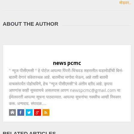
ABOUT THE AUTHOR
news pcmc
'' न्यूज पीसीएमसी '' हे पोर्टल आपल्या पिंपरी-चिंचवड शहरातील घडामोडींची बित्तं-
बातमी देणारं संकेतस्थळ आहे. बातमीचा मागोवा घेऊन, आहे तशी बातमी
वाचकांपर्यंत पोहोचविणे, हेच ''न्यूज पीसीएमसी''चे अंतीम ब्रीद आहे. कृपया
आपणांस काही सुचवायचे असलयास आपण newspcmc@gmail.com या
ईमेलवरती आपल्या सूचना पाठवाव्यात. आपल्या सुचनांचा नक्कीच आम्ही स्विकार
करू. धन्यवाद. संपादक....
RELATED ARTICLES