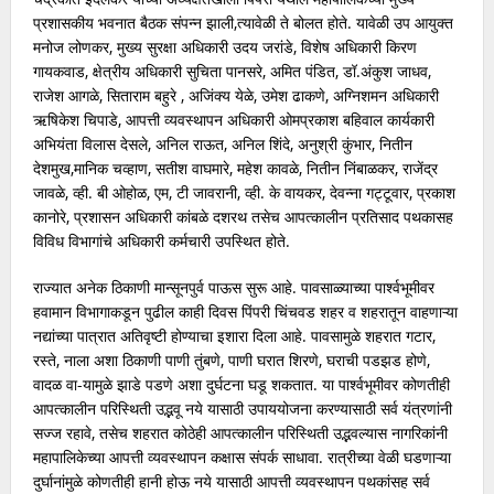
प्रशासकीय भवनात बैठक संपन्न झाली,त्यावेळी ते बोलत होते. यावेळी उप आयुक्त
मनोज लोणकर, मुख्य सुरक्षा अधिकारी उदय जरांडे, विशेष अधिकारी किरण
गायकवाड, क्षेत्रीय अधिकारी सुचिता पानसरे, अमित पंडित, डॉ.अंकुश जाधव,
राजेश आगळे, सिताराम बहुरे , अजिंक्य येळे, उमेश ढाकणे, अग्निशमन अधिकारी
ऋषिकेश चिपाडे, आपत्ती व्यवस्थापन अधिकारी ओमप्रकाश बहिवाल कार्यकारी
अभियंता विलास देसले, अनिल राऊत, अनिल शिंदे, अनुश्री कुंभार, नितीन
देशमुख,मानिक चव्हाण, सतीश वाघमारे, महेश कावळे, नितीन निंबाळकर, राजेंद्र
जावळे, व्ही. बी ओहोळ, एम, टी जावरानी, व्ही. के वायकर, देवन्ना गट्टूवार, प्रकाश
कानोरे, प्रशासन अधिकारी कांबळे दशरथ तसेच आपत्कालीन प्रतिसाद पथकासह
विविध विभागांचे अधिकारी कर्मचारी उपस्थित होते.
राज्यात अनेक ठिकाणी मान्सूनपुर्व पाऊस सुरू आहे. पावसाळ्याच्या पार्श्वभूमीवर
हवामान विभागाकडून पुढील काही दिवस पिंपरी चिंचवड शहर व शहरातून वाहणाऱ्या
नद्यांच्या पात्रात अतिवृष्टी होण्याचा इशारा दिला आहे. पावसामुळे शहरात गटार,
रस्ते, नाला अशा ठिकाणी पाणी तुंबणे, पाणी घरात शिरणे, घराची पडझड होणे,
वादळ वा-यामुळे झाडे पडणे अशा दुर्घटना घडू शकतात. या पार्श्वभूमीवर कोणतीही
आपत्कालीन परिस्थिती उद्भवू नये यासाठी उपाययोजना करण्यासाठी सर्व यंत्रणांनी
सज्ज रहावे, तसेच शहरात कोठेही आपत्कालीन परिस्थिती उद्भवल्यास नागरिकांनी
महापालिकेच्या आपत्ती व्यवस्थापन कक्षास संपर्क साधावा. रात्रीच्या वेळी घडणाऱ्या
दुर्घानांमुळे कोणतीही हानी होऊ नये यासाठी आपत्ती व्यवस्थापन पथकांसह सर्व