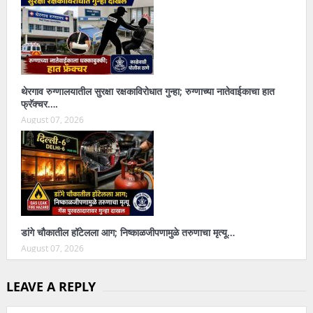
थेरगाव रुग्णालयातील सुरक्षा रक्षकाविरोधात गुन्हा; रुग्णाच्या नातेवाईकाचा हात
फ्रॅक्चर….
August 07, 2026
डांगे चौकातील हॉटेलला आग; निष्काळजीपणामुळे तरुणाचा मृत्यू…
August 07, 2026
LEAVE A REPLY