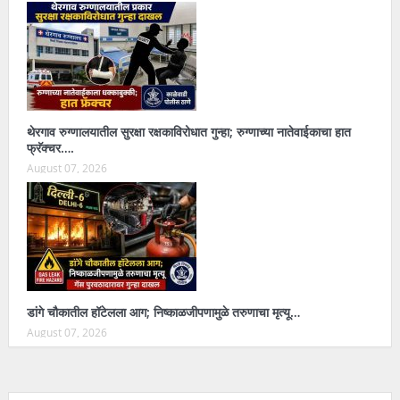
थेरगाव रुग्णालयातील सुरक्षा रक्षकाविरोधात गुन्हा; रुग्णाच्या नातेवाईकाचा हात
फ्रॅक्चर….
August 07, 2026
डांगे चौकातील हॉटेलला आग; निष्काळजीपणामुळे तरुणाचा मृत्यू…
August 07, 2026