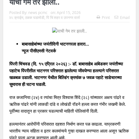
याची गेम तर झाली..
Posted By:
news pcmc
on:
April 15, 2026
In:
क्राईम
,
ठळक घडामोडी
,
पिं चिं शहर व उपनगर वार्ता
Print
Email
बाबासाहेबांच्या जयंतीदिनी भाटनगरला हादरा…
न्यूज पीसीएमसी नेटवर्क
पिंपरी चिंचवड (दि. १५ एप्रिल २०२६) :- डॉ. बाबासाहेब आंबेडकर जयंतीच्या
पहाटेच पिंपरीतील भाटनगर परिसरात झालेल्या जीवघेण्या हल्ल्याने परिसरात
खळबळ उडाली. भाटनगर येथील बिल्डिंग क्रमांक ७ जवळ पहाटे साडेचारच्या
सुमारास ही घटना घडली.
राज कजानिया (२४) व त्यांचा मित्र विश्वास शिंदे (२८) यांच्यावर अक्षय पांढरे व
ऋतिक पांढरे यांनी लाकडी दांडे व लोखंडी रॉडने हल्ला करत गंभीर जखमी केले.
पूर्वीच्या वादातून हा प्रकार घडल्याची माहिती पोलिसांनी दिली.
हल्ल्यानंतर आरोपींनी परिसरात दहशत निर्माण करत पळ काढला. याप्रकरणी
भारतीय न्याय संहिता व इतर कलमांन्वये गुन्हा दाखल करण्यात आला असून ऋतिक
पांढरे याला अटक करण्यात आली आहे.