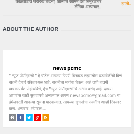
काळेवाडीत थरारक घटना; आंब्याचे आमिष देत चिमुरडीवर
लैंगिक अत्याचार..
ABOUT THE AUTHOR
news pcmc
'' न्यूज पीसीएमसी '' हे पोर्टल आपल्या पिंपरी-चिंचवड शहरातील घडामोडींची बित्तं-
बातमी देणारं संकेतस्थळ आहे. बातमीचा मागोवा घेऊन, आहे तशी बातमी
वाचकांपर्यंत पोहोचविणे, हेच ''न्यूज पीसीएमसी''चे अंतीम ब्रीद आहे. कृपया
आपणांस काही सुचवायचे असलयास आपण newspcmc@gmail.com या
ईमेलवरती आपल्या सूचना पाठवाव्यात. आपल्या सुचनांचा नक्कीच आम्ही स्विकार
करू. धन्यवाद. संपादक....