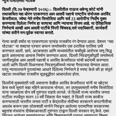
न्युज पीसीएमसी नेटवर्क
दिल्ली (दि.२७ फेब्रुवारी २०२६) :- दिल्लीतील राऊज अवेन्यू कोर्ट यांनी
तथाकथित मद्य धोरण प्रकरणात आम आदमी पक्षाचे राष्ट्रीय संयोजक अरविंद
केजरीवाल, ज्येष्ठ नेते मनीष सिसोदिया आणि सर्व 23 आरोपींना निर्दोष मुक्त
करण्याचा दिलेला निर्णय हा सत्याचा आणि न्यायाचा विजय आहे. या ऐतिहासिक
निर्णयाचे आम्ही आम आदमी पार्टीचे पिंपरी चिंचवड,सर्व पदाधिकारी, कार्यकर्ते
यांच्या वतीने मनःपूर्वक स्वागत करतो.
गेल्या काही वर्षांत या प्रकरणाला प्रचंड राजकीय रंग देण्यात आला. देशभर “मद्य
घोटाळा” या शब्दाचा प्रचार करून जनतेसमोर एक ठराविक प्रतिमा उभी
करण्यात आली. छापे, अटकसत्र आणि माध्यमांतील चर्चांमुळे आरोपच जणू सिद्ध
झाले असल्याचा आभास निर्माण करण्यात आला. दिल्ली निवडणुकीपूर्वी जनतेमध्ये
जाणीवपूर्वक आम आदमी पक्षाची व अरविंद केजरीवाल यांची बदनामी करण्यात
आली आणि दिल्ली विधानसभा निवडणुकीमध्ये त्याचा गैरफायदा घेण्यात आला.
परंतु न्यायालयाने पुराव्यांच्या आधारे दिलेल्या निर्णयाने हे स्पष्ट केले की हा संपूर्ण
खटला तथ्यांपेक्षा राजकीय सूडबुद्धीवर आधारलेला होता.
दिल्लीचे मुख्यमंत्री पदी असताना देखील अरविंद केजरीवाल यांनी या खोट्या
केस मध्ये सुमारे सहा महिने कारावास भोगला, तर उपमुख्यमंत्री मनीष सिसोदिया
यांना जवळपास दोन वर्षे तुरुंगात राहावे लागले. जे दिल्ली राज्य भारतीय जनता
पार्टीला स्पर्धेतून सलग 10 वर्षे जिंकता येत नव्हतं, ते दिल्ली राज्य काबीज
करण्यासाठी भारतीय जनता पार्टी व केंद्रातील मोदींच्या सरकारने कपटनीतीचा
अवलंब करून एका लोकशाही मार्गाने निवडून आलेल्या प्रामाणिक सरकारच्या
बहुतांश मंत्र्यांना दीर्घकाळासाठी तुरुंगात टाकून दिल्ली सरकार पंगू केले. एका
निवडून आलेल्या मुख्यमंत्र्याला आणि शिक्षणक्रांती घडवून आणणाऱ्या शिक्षण