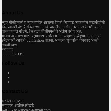
About Us
न्यूज पीसीएमसी हे न्यूज पोर्टल आपल्या पिंपरी-चिंचवड शहरातील घडामोडींची
बित्तं-बातमी देणारे संकेतस्थळ आहे. बातमीचा मागोवा घेऊन आहे तशी बातमी
वाचकांपर्यंत मांडणे, हेच न्यूज पीसीएमसीचे अंतीम ब्रीद आहे.
कृपया आपणास काही सुचवायचे असेल तर newspcmc@gmail.com या
ईमेलवरती आपली Suggestion पाठवा. आपल्या सुचनांचा स्विकार आम्ही
नक्की करू.
धन्यवाद
……..संपादक.
Follow Us
Contact US
News PCMC
संपादक: अशोक लोखंडे
ई-मेल :- newspcmc@gmail.com