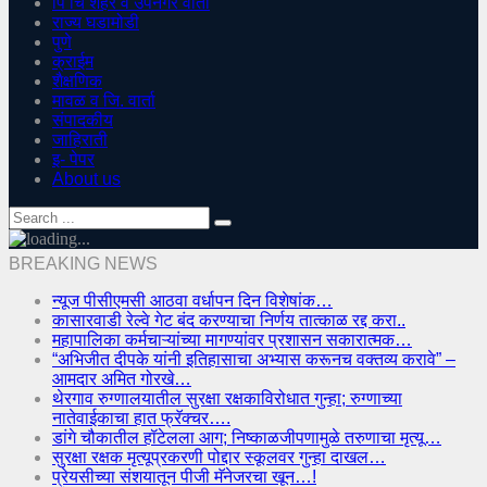
पिं चिं शहर व उपनगर वार्ता
राज्य घडामोडी
पुणे
क्राईम
शैक्षणिक
मावळ व जि. वार्ता
संपादकीय
जाहिराती
इ- पेपर
About us
BREAKING NEWS
न्यूज पीसीएमसी आठवा वर्धापन दिन विशेषांक…
कासारवाडी रेल्वे गेट बंद करण्याचा निर्णय तात्काळ रद्द करा..
महापालिका कर्मचाऱ्यांच्या मागण्यांवर प्रशासन सकारात्मक…
“अभिजीत दीपके यांनी इतिहासाचा अभ्यास करूनच वक्तव्य करावे” –
आमदार अमित गोरखे…
थेरगाव रुग्णालयातील सुरक्षा रक्षकाविरोधात गुन्हा; रुग्णाच्या
नातेवाईकाचा हात फ्रॅक्चर….
डांगे चौकातील हॉटेलला आग; निष्काळजीपणामुळे तरुणाचा मृत्यू…
सुरक्षा रक्षक मृत्यूप्रकरणी पोद्दार स्कूलवर गुन्हा दाखल…
प्रेयसीच्या संशयातून पीजी मॅनेजरचा खून…!