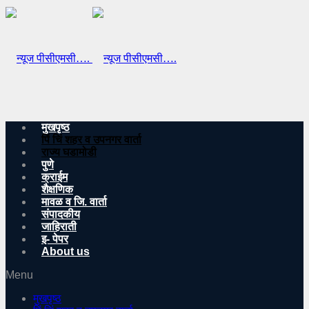
मुखपृष्ठ
पिं चिं शहर व उपनगर वार्ता
राज्य घडामोडी
पुणे
क्राईम
शैक्षणिक
मावळ व जि. वार्ता
संपादकीय
जाहिराती
इ- पेपर
About us
Menu
मुखपृष्ठ