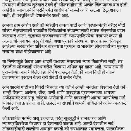
मंत्र्याला दीर्घकाळ तुरुंगात ठेवणे ही लोकशाहीसाठी अत्यंत चिंताजनक बाब होती.
अखेरीस न्यायालयीन प्रक्रियेत आरोप कोसळले आणि खटला टिकू शकला
नाही, ही वस्तुस्थिती देशासमोर आली आहे.
आमचा ठाम आरोप आहे की भारतीय जनता पार्टी आणि प्रधानमंत्री नरेंद्र मोदी
यांच्या नेतृत्वाखाली राजकीय विरोधकांना संपवण्यासाठी तपास यंत्रणांचा वापर
करण्यात आला. सूडाच्या राजकारणासाठी न्यायप्रक्रियेचा गैरवापर करणे ही
अत्यंत धोकादायक प्रवृत्ती आहे. अशा प्रकारे संस्थांचा वापर करून निवडून
आलेल्या सरकारांना अस्थिर करण्याचा प्रयत्न हा भारतीय लोकशाहीच्या मूलभूत
तत्त्वांना बाधा पोहोचवणारा आहे.
या निर्णयामुळे केवळ आम आदमी पक्षाच्या नेतृत्वाला न्याय मिळालेला नाही, तर
देशातील लोकशाही संस्थांवरील विश्वास अधिक दृढ झाला आहे. न्यायालयांनी
पुराव्यांच्या आधारे दिलेला हा निर्णय दाखवून देतो की सत्य कितीही काळ
दडपण्याचा प्रयत्न केला तरी शेवटी ते समोर येतेच.
आम आदमी पार्टीच्या पिंपरी चिंचवड च्या वतीने आम्ही जनतेला विश्वास देतो की-
आम्ही शिक्षण, आरोग्य, वीज, पाणी आणि पारदर्शक प्रशासनाच्या आमच्या
अजेंड्यावर ठाम राहू. खोट्या आरोपांनी आणि कारवाईंनी आमचा जनसेवेचा मार्ग
थांबवला जाऊ शकत नाही. उलट, या संघर्षाने आमची बांधिलकी अधिक बळकट
केली आहे.
लोकशाहीत मतभेद असू शकतात; परंतु सूडबुद्धीचे राजकारण आणि
न्यायप्रक्रियेचा गैरवापर हा देशासाठी घातक आहे. आम्ही देशातील सर्व
लोकशाहीवादी शक्तींना आवाहन करतो की संस्थात्मक स्वायत्तता, पारदर्शकता