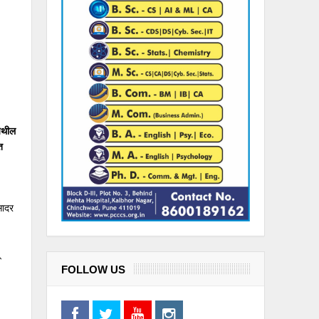
ेथील
त
सादर
FOLLOW US