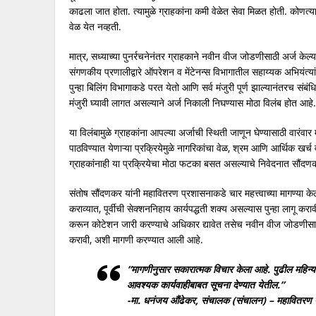
काढला जात होता. त्यामुळे ग्राहकांना कमी वेळेत सेवा मिळत होती. कोणत्या
वेळ येत नव्हती.
मात्र, सध्याच्या पुनर्रचनेनंतर ग्राहकाने नवीन वीज जोडणीसाठी अर्ज केल
संगणकीय प्रणालीद्वारे ऑपरेशन व मेंटेनन्स विभागातील सहाय्यक अभियंत्यां
पुन्हा बिलिंग विभागाकडे परत येतो आणि सर्व मंजुरी पूर्ण झाल्यानंतरच संब
मंजुरी घ्यावी लागत असल्याने अर्ज निकाली निघण्यास मोठा विलंब होत आहे.
या विलंबामुळे ग्राहकांना आपल्या अर्जाची स्थिती जाणून घेण्यासाठी वारंवा
पाठविण्यात येणाऱ्या प्रक्रियेमुळे नागरिकांचा वेळ, श्रम आणि आर्थिक खर्
ग्राहकांनाही या प्रक्रियेचा मोठा फटका बसत असल्याचे निवेदनात सौंदणक
संतोष सौंदणकर यांनी महावितरण प्रशासनाकडे चार महत्त्वाच्या मागण्या केल
कराव्यात, पूर्वीची सेक्शननिहाय कार्यपद्धती शक्य असल्यास पुन्हा लागू क
करून कोटेशन जारी करण्याचे अधिकार द्यावेत तसेच नवीन वीज जोडणीसाठी ‘सि
करावी, अशी मागणी करण्यात आली आहे.
“मागणीनुसार सकारात्मक विचार केला आहे. पुढील महिन्य
आवश्यक कार्यवाहीबाबत सूचना देण्यात येतील.”
-मा. धनंजय औंढेकर, संचालक (संचालन) – महावितरण प्र