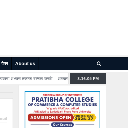
 पेपर
About us
्तव्य करावे” – आमदार अमित गोरखे…
थेरगाव रुग्णालयातील सुरक्षा रक्षकाविरोधात गुन्हा
3:16:07
PM
mail