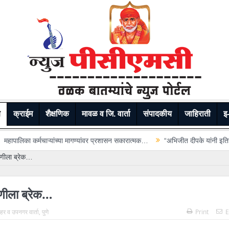
े
क्राईम
शैक्षणिक
मावळ व जि. वार्ता
संपादकीय
जाहिराती
इ-
ा मागण्यांवर प्रशासन सकारात्मक…
“अभिजीत दीपके यांनी इतिहासाचा अभ्यास करूनच वक
डणीला ब्रेक…
डणीला ब्रेक…
 शहर व उपनगर वार्ता
,
पुणे
Print
E