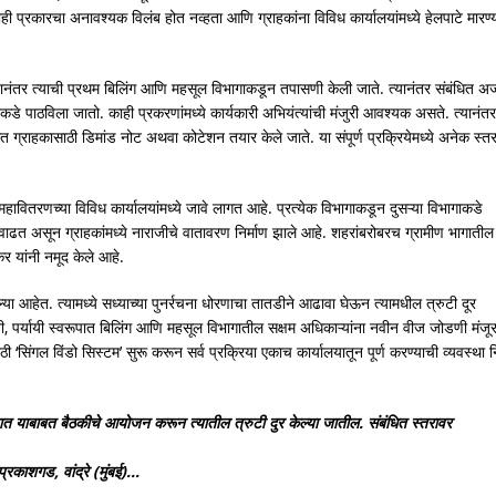
ही प्रकारचा अनावश्यक विलंब होत नव्हता आणि ग्राहकांना विविध कार्यालयांमध्ये हेलपाटे मारण्
्यानंतर त्याची प्रथम बिलिंग आणि महसूल विभागाकडून तपासणी केली जाते. त्यानंतर संबंधित अर्
कडे पाठविला जातो. काही प्रकरणांमध्ये कार्यकारी अभियंत्यांची मंजुरी आवश्यक असते. त्यानंतर
ंधित ग्राहकासाठी डिमांड नोट अथवा कोटेशन तयार केले जाते. या संपूर्ण प्रक्रियेमध्ये अनेक स्तर
र महावितरणच्या विविध कार्यालयांमध्ये जावे लागत आहे. प्रत्येक विभागाकडून दुसऱ्या विभागाकडे
च वाढत असून ग्राहकांमध्ये नाराजीचे वातावरण निर्माण झाले आहे. शहरांबरोबरच ग्रामीण भागातील
र यांनी नमूद केले आहे.
्या आहेत. त्यामध्ये सध्याच्या पुनर्रचना धोरणाचा तातडीने आढावा घेऊन त्यामधील त्रुटी दूर
रावी, पर्यायी स्वरूपात बिलिंग आणि महसूल विभागातील सक्षम अधिकाऱ्यांना नवीन वीज जोडणी मंजू
ंगल विंडो सिस्टम’ सुरू करून सर्व प्रक्रिया एकाच कार्यालयातून पूर्ण करण्याची व्यवस्था नि
ात याबाबत बैठकीचे आयोजन करून त्यातील त्रुटी दुर केल्या जातील. संबंधित स्तरावर
काशगड, वांद्रे (मुंबई)…