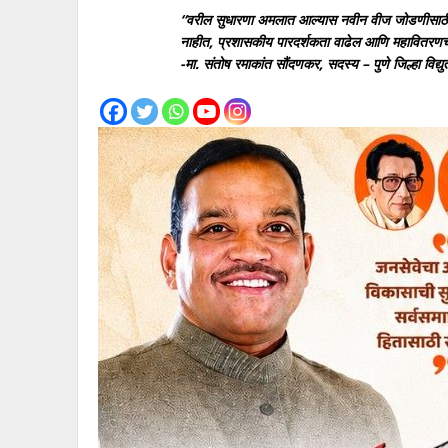
“वरील सुधारणा अमलात आल्यास नवीन वीज जोडणीसाठी लागण
नाहीत, प्रशासकीय पारदर्शकता वाढेल आणि महावितरणची
-मा. संतोष रमाकांत सौंदणकर, सदस्य – पुणे जिल्हा विद्