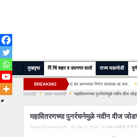
मुखपृष्ठ
पिं चिं शहर व उपनगर वार्ता
राज्य घडामोडी
पुण
कासारवाडी रेल्वे गेट बंद करण्याचा निर्णय तात्काळ रद्द करा..
BREAKING
महापालिका कर्मचाऱ्यांच्य
HOME
ठळक घडामोडी
महावितरणच्या पुनर्रचनेमुळे नवीन वीज जो
NEWS
महावितरणच्या पुनर्रचनेमुळे नवीन वीज जो
Posted By:
news pcmc
on:
July 05, 2026
In:
ठळक घडामोडी
,
पिं चिं