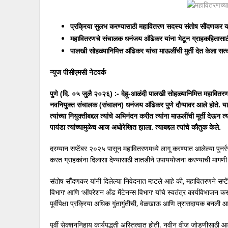
प्रक्रिया सुलभ करण्यासाठी महावितरण सदस्य संतोष सौंदणकर य
महावितरणचे संचालक धनंजय औंढेकर यांना भेटून ग्राहकहितासाठी
पालखी सोहळ्यानिमित्त औंढेकर यांचा माऊलींची मुर्ती देत केला सत
न्यूज पीसीएमसी नेटवर्क
पुणे (दि. ०५ जुलै २०२६) :-
देहू-आळंदी पालखी सोहळ्यानिमित्त महावितर
नवनियुक्त संचालक (संचालन) धनंजय औंढेकर पुणे दौऱ्यावर आले होते. यावेळ
त्यांच्या नियुक्तीबद्दल त्यांचे अभिनंदन करीत त्यांना माऊलींची मूर्ती द
पायंडा त्यांच्यामुळेच आज अधोरेखित झाला. त्याबद्दल त्यांचे कौतुक केले.
दरम्यान सप्टेंबर २०२५ पासून महावितरणमध्ये लागू करण्यात आलेल्या पुन
करत ग्राहकांना दिलासा देण्यासाठी तातडीने उपाययोजना करण्याची मागणी संत
संतोष सौंदणकर यांनी दिलेल्या निवेदनात म्हटले आहे की, महावितरणने सप्टेंब
विभाग’ आणि ‘ऑपरेशन अँड मेंटेनन्स विभाग’ यांचे स्वतंत्र कार्यविभाजन
पूर्वीपेक्षा प्रक्रिया अधिक गुंतागुंतीची, वेळखाऊ आणि त्रासदायक बनली आ
पूर्वी सेक्शननिहाय कार्यपद्धती अस्तित्वात होती. नवीन वीज जोडणीसाठी