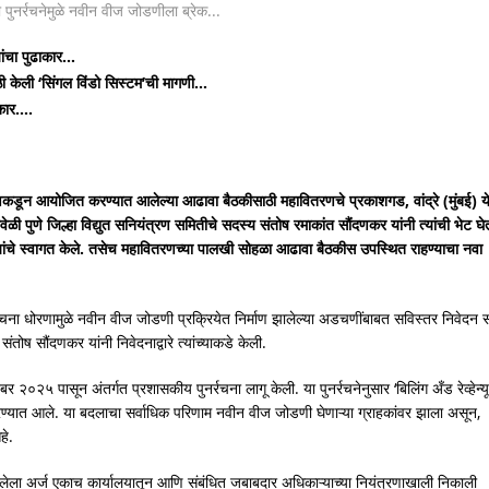
ांचा पुढाकार…
 केली ‘सिंगल विंडो सिस्टम’ची मागणी…
्कार….
णकडून आयोजित करण्यात आलेल्या आढावा बैठकीसाठी महावितरणचे प्रकाशगड, वांद्रे (मुंबई) य
ी पुणे जिल्हा विद्युत सनियंत्रण समितीचे सदस्य संतोष रमाकांत सौंदणकर यांनी त्यांची भेट घे
ेऊन त्यांचे स्वागत केले. तसेच महावितरणच्या पालखी सोहळा आढावा बैठकीस उपस्थित राहण्याचा नवा
र्रचना धोरणामुळे नवीन वीज जोडणी प्रक्रियेत निर्माण झालेल्या अडचणींबाबत सविस्तर निवेदन 
ोष सौंदणकर यांनी निवेदनाद्वारे त्यांच्याकडे केली.
र २०२५ पासून अंतर्गत प्रशासकीय पुनर्रचना लागू केली. या पुनर्रचनेनुसार ‘बिलिंग अँड रेव्हेन्यू
 करण्यात आले. या बदलाचा सर्वाधिक परिणाम नवीन वीज जोडणी घेणाऱ्या ग्राहकांवर झाला असून,
हे.
 आलेला अर्ज एकाच कार्यालयातून आणि संबंधित जबाबदार अधिकाऱ्याच्या नियंत्रणाखाली निकाली