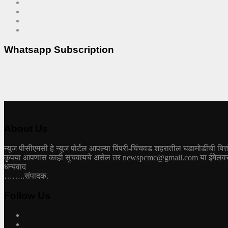
Whatsapp Subscription
About Us
न्यूज पीसीएमसी हे न्यूज पोर्टल आपल्या पिंपरी-चिंचवड शहरातील घडामोडींची बित्
कृपया आपणास काही सुचवायचे असेल तर newspcmc@gmail.com या ईमेलवरती 
धन्यवाद
……..संपादक.
Follow Us