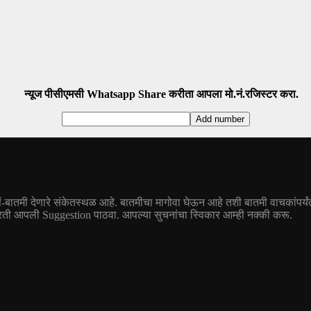
न्यूज पीसीएमसी Whatsapp Share करीता आपला मो.नं.रजिस्टर करा.
तं-बातमी देणारे संकेतस्थळ आहे. बातमीचा मागोवा घेऊन आहे तशी बातमी वाचकांपर्यंत
आपली Suggestion पाठवा. आपल्या सुचनांचा स्विकार आम्ही नक्की करू.