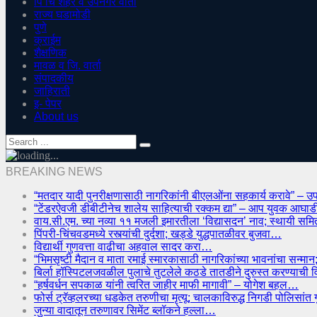
पिं चिं शहर व उपनगर वार्ता
राज्य घडामोडी
पुणे
क्राईम
शैक्षणिक
मावळ व जि. वार्ता
संपादकीय
जाहिराती
इ- पेपर
About us
BREAKING NEWS
“मतदार यादी पुनरीक्षणासाठी नागरिकांनी बीएलओंना सहकार्य करावे” – उ
“टेंडरऐवजी डीबीटीनेच शालेय साहित्याची रक्कम द्या” – आप युवक आघ
वाय.सी.एम. च्या नव्या ११ मजली इमारतीला ‘विद्यासदन’ नाव; स्थायी सम
पिंपरी-चिंचवडमध्ये रस्त्यांची दुर्दशा; खड्डे युद्धपातळीवर बुजवा…
विद्यार्थी गुणवत्ता वाढीचा अहवाल सादर करा…
“भिमसृष्टी मैदान व माता रमाई स्मारकासाठी नागरिकांच्या भावनांचा सन
बिर्ला हॉस्पिटलजवळील पुलाचे तुटलेले कठडे तातडीने दुरुस्त करण्याची 
“हर्षवर्धन सपकाळ यांनी त्वरित जाहीर माफी मागावी” – योगेश बहल…
फोर्स ट्रॅव्हलरच्या धडकेत तरुणीचा मृत्यू; चालकाविरुद्ध निगडी पोलिसां
जुन्या वादातून तरुणावर सिमेंट ब्लॉकने हल्ला…