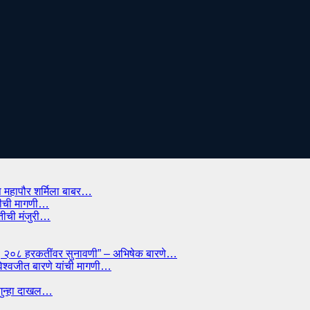
प महापौर शर्मिला बाबर…
ाडीची मागणी…
ितीची मंजुरी…
्मान; २०८ हरकतींवर सुनावणी” – अभिषेक बारणे…
विश्वजीत बारणे यांची मागणी…
त गुन्हा दाखल…