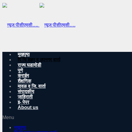
मुखपृष्ठ
पिं चिं शहर व उपनगर वार्ता
राज्य घडामोडी
पुणे
क्राईम
शैक्षणिक
मावळ व जि. वार्ता
संपादकीय
जाहिराती
इ- पेपर
About us
Menu
मुखपृष्ठ