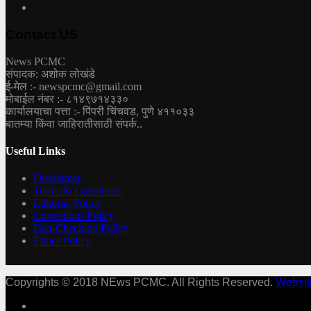
Contact US
News PCMC
संपादक: अशोक लोखंडे
ई-मेल :- newspcmc@gmail.com
मोबाईल नंबर :- ८१४९७१४३३०
कार्यालयाचा पत्ता :- पिंपरी चिंचवड, पुणे ४११०३३
बातम्या किंवा जाहिरातीसाठी संपर्क..
Useful Links
Disclaimer
Terms & Conditions
Editorial Policy
Corrections Policy
Fact-Checking Policy
Ethics Policy
Copyrights © 2018 NEws PCMC. All Rights Reserved.
Websit