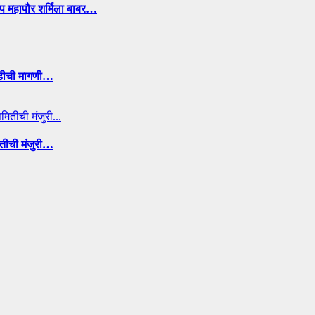
उप महापौर शर्मिला बाबर…
ाडीची मागणी…
ितीची मंजुरी…