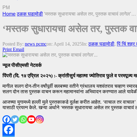
PM
Home
ठळक घडामोडी
‘मस्तक सुधारायचा असेल तर, पुस्तक वाचावं लागेल’…
‘मस्तक सुधारायचा असेल तर, पुस्तक व
Posted By:
news pcmc
on:
April 14, 2025
In:
ठळक घडामोडी
,
पिं चिं शहर
Print
Email
न्यूज पीसीएमसी नेटवर्क
पिंपरी (दि. १४ एप्रिल २०२५) :- क्रांतीसुर्य महात्मा ज्योतिराव फुले व परमपूज्
मागील सलग दोन-तीन वर्षांपूर्वी क्लबच्या वतीने ग्रंथालय यशवंतराव चव्हाण स्मारक
सलग दोन तास पुस्तक वाचन करून महामानवांना अभिवादन करण्यात आले यावेळी क
आजच्या युगामध्ये हल्ली मुले पुस्तकाकडे दुर्लक्ष करीत आहेत. ‘वाचाल तर वाचाल’
यासाठी प्रयत्न केले. खऱ्या अर्थाने ‘मस्तक सुधारायचा असेल तर पुस्तक वाचावं ल