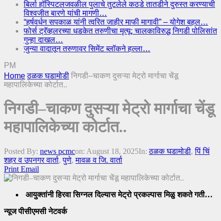
बिर्ला हॉस्पिटलजवळील पुलाचे तुटलेले कठडे तातडीने दुरुस्त करण्याची
विश्वजीत बारणे यांची मागणी…
“हर्षवर्धन सपकाळ यांनी त्वरित जाहीर माफी मागावी” – योगेश बहल…
फोर्स ट्रॅव्हलरच्या धडकेत तरुणीचा मृत्यू; चालकाविरुद्ध निगडी पोलिसांत
गुन्हा दाखल…
जुन्या वादातून तरुणावर सिमेंट ब्लॉकने हल्ला…
PM
Home
ठळक घडामोडी
निगडी–चाकण दुसऱ्या मेट्रो मार्गाचा चेंडू
महापालिकेच्या कोर्टात..
निगडी–चाकण दुसऱ्या मेट्रो मार्गाचा चेंडू
महापालिकेच्या कोर्टात..
Posted By:
news pcmc
on:
August 18, 2025
In:
ठळक घडामोडी
,
पिं चिं
शहर व उपनगर वार्ता
,
पुणे
,
मावळ व जि. वार्ता
Print
Email
आयुक्तांनी हिरवा सिग्नल दिल्यास मेट्रो प्रकल्पास मिळु शकते गती…
न्यूज पीसीएमसी नेटवर्क