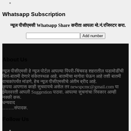
Whatsapp Subscription
न्यूज पीसीएमसी Whatsapp Share करीता आपला मो.नं.रजिस्टर करा.
About Us
न्यूज पीसीएमसी हे न्यूज पोर्टल आपल्या पिंपरी-चिंचवड शहरातील घडामोडींची
बित्तं-बातमी देणारे संकेतस्थळ आहे. बातमीचा मागोवा घेऊन आहे तशी बातमी
वाचकांपर्यंत मांडणे, हेच न्यूज पीसीएमसीचे अंतीम ब्रीद आहे.
कृपया आपणास काही सुचवायचे असेल तर newspcmc@gmail.com या
ईमेलवरती आपली Suggestion पाठवा. आपल्या सुचनांचा स्विकार आम्ही
नक्की करू.
धन्यवाद
……..संपादक.
Follow Us