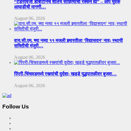
“टेंडरऐवजी डीबीटीनेच शालेय साहित्याची रक्कम द्या” – आप युवक
आघाडीची मागणी…
August 06, 2026
वाय.सी.एम. च्या नव्या ११ मजली इमारतीला ‘विद्यासदन’ नाव; स्थायी
समितीची मंजुरी…
August 06, 2026
पिंपरी-चिंचवडमध्ये रस्त्यांची दुर्दशा; खड्डे युद्धपातळीवर बुजवा…
August 06, 2026
Follow Us