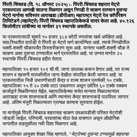
पिंपरी-चिंचवड (दि. १८ ऑगस्ट २०२५) :- पिंपरी-चिंचवड शहरात मेट्रो
प्रकल्पाला आणखी चालना मिळणार असून निगडी ते चाकण दरम्यान दुसऱ्या
मेट्रो मार्गाचा सविस्तर आराखडा (डीपीआर) महाराष्ट्र मेट्रो रेल कॉर्पोरेशन
लिमिटेडने (महामेट्रो) पिंपरी चिंचवड महापालिकेकडे सादर केला आहे. ४०.९२६
किलोमीटर लांबीच्या या मार्गावर ३१ स्थानके असतील.
या प्रकल्पासाठी सुमारे १० हजार ३८४ कोटी रुपयांचा खर्च अपेक्षित आहे.
सद्य:स्थितीत दापोडी ते पिंपरी हा मेट्रो मार्ग कार्यान्वित आहे. त्याचे निगडीतील
भक्ती-शक्ती चौकापर्यंत विस्तारीकरण सुरू आहे. यानंतर भक्ती-शक्ती चौक ते
चाकण असा दुसऱ्या टप्प्यातील मार्ग प्रस्तावित आहे. या उन्नत मार्गात २५
स्थानके पिंपरी-चिंचवड हद्दीत येतात.
महापालिका १५ हजार ९०९ चौ.मी. जागा उपलब्ध करून देणार आहे, तर राज्य
शासन व खासगी मालकीतील जागा देखील संपादित केली जाणार आहे. या
प्रकल्पातील निधी उभारणीसाठी केंद्र व राज्य शासन प्रत्येकी १० टक्के,
महापालिका १५ ते २० टक्के वाटा उचलणार असून उर्वरित ६० टक्के रक्कम
कर्जाद्वारे मिळविण्यात येईल. महापालिकेच्या सभेत मान्यता मिळाल्यानंतर
आराखडा राज्य शासनाकडे आणि त्यानंतर केंद्र शासनाकडे पाठविला जाणार
आहे. अंतिम मंजुरी मिळाल्यावर प्रत्यक्ष कामास सुरुवात होईल.
या मार्गामुळे पिंपरी-चिंचवड शहरासह चाकण एमआयडीसी परिसर मेट्रोशी
जोडली जाईल. परिणामी, प्रवाशांचा मोठा वेळ वाचणार असून औद्योगिक
भागातील वाहतुकीला नवी दिशा मिळणार आहे.
महापालिका आयुक्त शेखर सिंह म्हणाले,
“मेट्रोच्या दुसऱ्या टप्प्यामुळे शहराचा