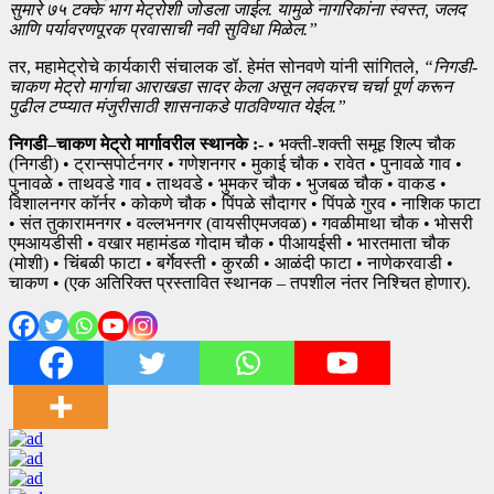
सुमारे ७५ टक्के भाग मेट्रोशी जोडला जाईल. यामुळे नागरिकांना स्वस्त, जलद
आणि पर्यावरणपूरक प्रवासाची नवी सुविधा मिळेल.”
तर, महामेट्रोचे कार्यकारी संचालक डॉ. हेमंत सोनवणे यांनी सांगितले,
“निगडी-
चाकण मेट्रो मार्गाचा आराखडा सादर केला असून लवकरच चर्चा पूर्ण करून
पुढील टप्प्यात मंजुरीसाठी शासनाकडे पाठविण्यात येईल.”
निगडी–चाकण मेट्रो मार्गावरील स्थानके :-
• भक्ती-शक्ती समूह शिल्प चौक
(निगडी) • ट्रान्सपोर्टनगर • गणेशनगर • मुकाई चौक • रावेत • पुनावळे गाव •
पुनावळे • ताथवडे गाव • ताथवडे • भुमकर चौक • भुजबळ चौक • वाकड •
विशालनगर कॉर्नर • कोकणे चौक • पिंपळे सौदागर • पिंपळे गुरव • नाशिक फाटा
• संत तुकारामनगर • वल्लभनगर (वायसीएमजवळ) • गवळीमाथा चौक • भोसरी
एमआयडीसी • वखार महामंडळ गोदाम चौक • पीआयईसी • भारतमाता चौक
(मोशी) • चिंबळी फाटा • बर्गेवस्ती • कुरळी • आळंदी फाटा • नाणेकरवाडी •
चाकण • (एक अतिरिक्त प्रस्तावित स्थानक – तपशील नंतर निश्चित होणार).