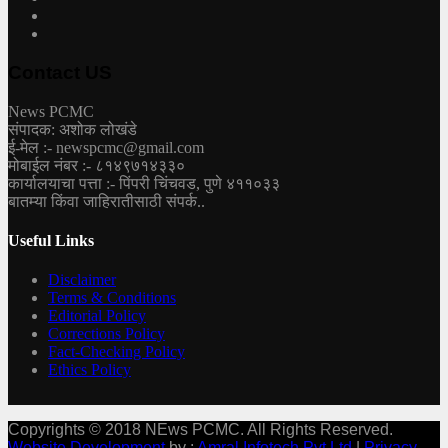
Contact US
News PCMC
संपादक: अशोक लोखंडे
ई-मेल :- newspcmc@gmail.com
मोबाईल नंबर :- ८१४९७१४३३०
कार्यालयाचा पत्ता :- पिंपरी चिंचवड, पुणे ४११०३३
बातम्या किंवा जाहिरातीसाठी संपर्क..
Useful Links
Disclaimer
Terms & Conditions
Editorial Policy
Corrections Policy
Fact-Checking Policy
Ethics Policy
Copyrights © 2018 NEws PCMC. All Rights Reserved.
Website Development
by :
Amral Infotech Pvt Ltd
|
Privacy