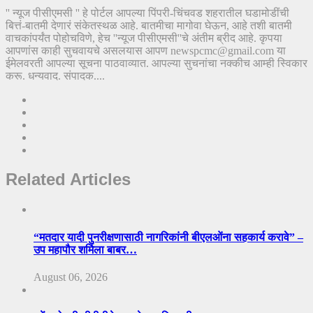
'' न्यूज पीसीएमसी '' हे पोर्टल आपल्या पिंपरी-चिंचवड शहरातील घडामोडींची
बित्तं-बातमी देणारं संकेतस्थळ आहे. बातमीचा मागोवा घेऊन, आहे तशी बातमी
वाचकांपर्यंत पोहोचविणे, हेच ''न्यूज पीसीएमसी''चे अंतीम ब्रीद आहे. कृपया
आपणांस काही सुचवायचे असलयास आपण newspcmc@gmail.com या
ईमेलवरती आपल्या सूचना पाठवाव्यात. आपल्या सुचनांचा नक्कीच आम्ही स्विकार
करू. धन्यवाद. संपादक....
Related Articles
“मतदार यादी पुनरीक्षणासाठी नागरिकांनी बीएलओंना सहकार्य करावे” –
उप महापौर शर्मिला बाबर…
August 06, 2026