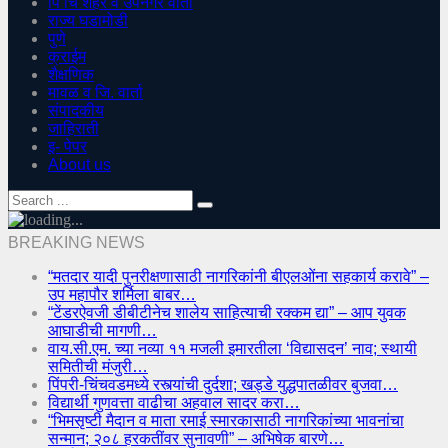
पिं चिं शहर व उपनगर वार्ता
राज्य घडामोडी
पुणे
क्राईम
शैक्षणिक
मावळ व जि. वार्ता
संपादकीय
जाहिराती
इ- पेपर
About us
BREAKING NEWS
“मतदार यादी पुनरीक्षणासाठी नागरिकांनी बीएलओंना सहकार्य करावे” –
उप महापौर शर्मिला बाबर…
“टेंडरऐवजी डीबीटीनेच शालेय साहित्याची रक्कम द्या” – आप युवक
आघाडीची मागणी…
वाय.सी.एम. च्या नव्या ११ मजली इमारतीला ‘विद्यासदन’ नाव; स्थायी
समितीची मंजुरी…
पिंपरी-चिंचवडमध्ये रस्त्यांची दुर्दशा; खड्डे युद्धपातळीवर बुजवा…
विद्यार्थी गुणवत्ता वाढीचा अहवाल सादर करा…
“भिमसृष्टी मैदान व माता रमाई स्मारकासाठी नागरिकांच्या भावनांचा
सन्मान; २०८ हरकतींवर सुनावणी” – अभिषेक बारणे…