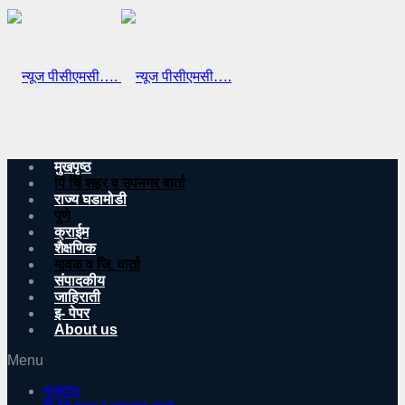
मुखपृष्ठ
पिं चिं शहर व उपनगर वार्ता
राज्य घडामोडी
पुणे
क्राईम
शैक्षणिक
मावळ व जि. वार्ता
संपादकीय
जाहिराती
इ- पेपर
About us
Menu
मुखपृष्ठ