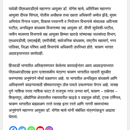
यावेळी पीएमआरडीएचे महानगर आयुक्त डॉ. योगेश म्हसे, अतिरिक्त महानगर
आयुक्त दीपक सिंगला, पोलीस अधीक्षक तथा दक्षता अधिकारी अमोल झेंडे, मुख्य
अभियंता रिनाज पठाण, विकास परवानगी व नियोजन विभागाचे संचालक अविनाश
पाटील, अनधिकृत बांधकाम विभागाच्या सह आयुक्त डॉ. दीप्ती सूर्यवंशी-पाटील,
जमीन मालमत्ता विभागाचे सह आयुक्त हिम्मत खराडे यांच्यासह जलसंपदा विभाग,
एमआयडीसी, एमएसईबी, एमपीसीबी, सार्वजनिक बांधकाम, राष्ट्रीय महामार्ग, नगर
पालिका, जिल्हा परिषद आदी विभागांचे अधिकारी उपस्थित होते. चाकण भागात
आठवड्याभरात कार्यवाही.
हिंजवडी भागातील अतिक्रमणावर केलेल्या कारवाईनंतर आता आठवड्याभरात
पीएमआरडीएसह इतर प्रशासकीय यंत्रणा चाकण भागातील रहदारी सुरळीत
करण्याच्या अनुषंगाने मोर्चा वळवणार आहे. या भागातील अनधिकृत बांधकामे आणि
अतिक्रमणे काढण्यासाठी सोमवारपासून ठोस पावले उचलण्यात येणार आहे. यासह
पुणे नाशिक रस्ता नाशिक फाटा ते राजगुरू नगर उन्नत मार्ग, चाकण – तळेगाव –
शिक्रापूर, औद्योगिक क्षेत्रातील रस्त्यावरील खड्डे व वाहतूक कोंडी, ट्रक टर्मिनल,
चाकण भागातील बाह्यवळण रस्ते यासह इतर रस्ते आण‍ि नागरी समस्यांच्या
अनुषंगाने महानगर आयुक्त डॉ. योगेश म्हसे यांनी संबंधित यंत्रणांकडून आढावा
घेतला.