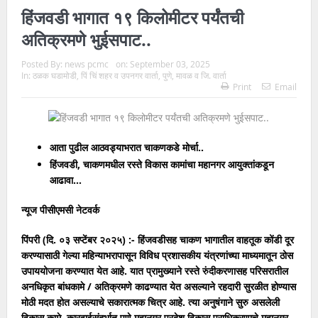
हिंजवडी भागात १९ किलोमीटर पर्यंतची
अतिक्रमणे भुईसपाट..
Posted By:
news pcmc
on:
September 03, 2025
In:
ठळक घडामोडी
,
पिं चिं शहर व उपनगर वार्ता
,
पुणे
,
मावळ व जि. वार्ता
Print
Email
आता पुढील आठवड्याभरात चाकणकडे मोर्चा..
हिंजवडी, चाकणमधील रस्ते विकास कामांचा महानगर आयुक्तांकडून
आढावा…
न्यूज पीसीएमसी नेटवर्क
पिंपरी (दि. ०३ सप्टेंबर २०२५) :- हिंजवडीसह चाकण भागातील वाहतूक कोंडी दूर
करण्यासाठी गेल्या महिन्याभरापासून विविध प्रशासकीय यंत्रणांच्या माध्यमातून ठोस
उपाययोजना करण्यात येत आहे. यात प्रामुख्याने रस्ते रुंदीकरणासह परिसरातील
अनधिकृत बांधकामे / अतिक्रमणे काढण्यात येत असल्याने रहदारी सुरळीत होण्यास
मोठी मदत होत असल्याचे सकारात्मक चित्र आहे. त्या अनुषंगाने सुरु असलेली
विकास कामे, कारवाईसंदर्भात पुणे महानगर प्रदेश विकास प्राधिकरणाचे महानगर