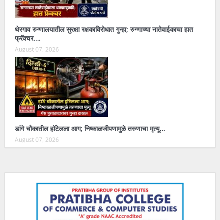
थेरगाव रुग्णालयातील सुरक्षा रक्षकाविरोधात गुन्हा; रुग्णाच्या नातेवाईकाचा हात
फ्रॅक्चर….
August 07, 2026
डांगे चौकातील हॉटेलला आग; निष्काळजीपणामुळे तरुणाचा मृत्यू…
August 07, 2026