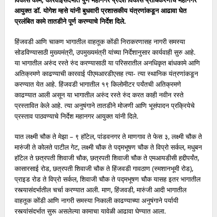
आयुक्त डॉ. योगेश म्हसे यांनी बुधवारी प्रशासकीय यंत्रणांकडून आढावा घेत
प्रलंबित कामे तातडीने पूर्ण करण्याचे निर्देश दिले.
हिंजवडी आणि चाकण भागातील वाहतूक कोंडी निराकरणासह नागरी समस्या
सोडव‍िण्यासाठी मुख्यमंत्री, उपमुख्यमंत्री यांच्या निर्देशानुसार कार्यवाही सुरु आहे.
या भागातील अरुंद रस्ते रुंद करण्यासाठी या पर‍िसरातील अनधिकृत बांधकामे आणि
अतिक्रमणे काढण्याची कारवाई पीएमआरडीएसह त्या- त्या स्थानिक यंत्रणांकडून
करण्यात येत आहे. हिंजवडी भागातील १९ किलोमीटर पर्यंतची अतिक्रमणे
काढण्यात आली असून या भागातील अरुंद रस्ते रुंद करत काही नवीन रस्ते
प्रस्तावित केले आहे. त्या अनुषंगाने तातडीने मोजणी आणि भूसंपादन प्रक्रियेचे
प्रस्ताव पाठवण्याचे निर्देश महानगर आयुक्त यांनी दिले.
यात लक्ष्मी चौक ते मेझा – ९ हॉटेल, पांडवनगर ते माणगाव ते फेस ३, लक्ष्मी चौक ते
मारुंजी ते कोलते पाटील गेट, लक्ष्मी चौक ते पद्मभूषण चौक ते विप्रो सर्कल, मधुबन
हॉटेल ते छत्रपती शिवाजी चौक, छत्रपती शिवाजी चौक ते एमआयडीसी हद्दीपर्यंत,
कासारसाई रोड, छत्रपती शिवाजी चौक ते हिंजवडी गावठाण (स्मशानभूमी रोड),
प्राइड रोड ते विप्रो सर्कल, शिवाजी चौक ते पद्मभूषण चौक यासह इतर भागातील
रस्त्यासंदर्भातील चर्चा करण्यात आली. माण, हिंजवडी, मारुंजी आदी भागातील
वाहतूक कोंडी आणि नागरी समस्या निकाली काढण्याच्या अनुषंगाने पर्यायी
रस्त्यांसंदर्भात सुरू असलेल्या कामाचा यावेळी आढावा घेण्यात आला.