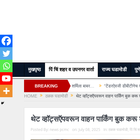
मुखपृष्ठ
पिं चिं शहर व उपनगर वार्ता
राज्य घडामोडी
पुण
करावे” – उप महापौर शर्मिला बाबर…
BREAKING
“टेंडरऐवजी डीबीटीनेच शालेय साहित्याची रक्कम द
HOME
ठळक घडामोडी
थेट व्हॉट्सऍपवरून वाहन पार्किंग बुक करू
NEWS
थेट व्हॉट्सऍपवरून वाहन पार्किंग बुक कर
Posted By:
news pcmc
on:
July 08, 2025
In:
ठळक घडामोडी
,
पिं चिं