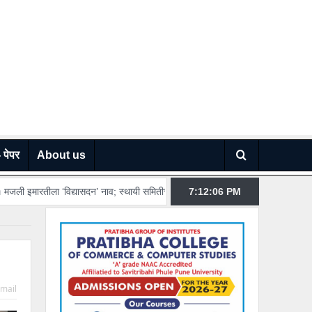
 पेपर
About us
न’ नाव; स्थायी समितीची मंजुरी…
पिंपरी-चिंचवडमध्ये रस्त्यांची दुर्दशा; खड्डे युद्धपातळ
7:12:08
PM
mail