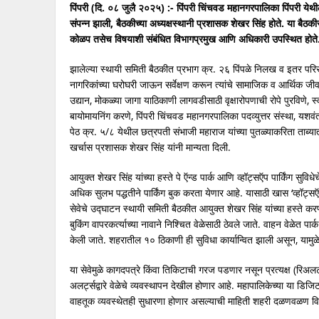
पिंपरी (दि. ०८ जुलै २०२५) :- पिंपरी चिंचवड महानगरपालिका पिंपरी ये
संपन्न झाली, बैठकीच्या अध्यक्षस्थानी प्रशासक शेखर सिंह होते. या बैठ
कोळप तसेच विषयाशी संबंधित विभागप्रमुख आणि अधिकारी उपस्थित होते
झालेल्या स्थायी समिती बैठकीत प्रभाग क्र. २६ पिंपळे निलख व इतर परिस
नागरिकांच्या घरोघरी जाऊन सर्वेक्षण करून त्यांचे सामाजिक व आर्थिक जीव
उद्यान, मोकळ्या जागा याठिकाणी लागवडीसाठी वृक्षारोपणाची रोपे पुरविणे, 
बायोमायनिंग करणे, पिंपरी चिंचवड महानगरपालिका पदव्युत्तर संस्था, यशवंत
पेठ क्र. ५/८ येथील छत्रपती संभाजी महाराज यांच्या पुतळ्याकरिता ताब्या
खर्चास प्रशासक शेखर सिंह यांनी मान्यता दिली.
आयुक्त शेखर सिंह यांच्या हस्ते पे ऍन्ड पार्क आणि व्हॉट्सऍप पार्किंग सुविध
अधिक सुलभ पद्धतीने पार्किंग बुक करता येणार आहे. यासाठी खास ‘व्हॉट्स
सेवेचे उद्घाटन स्थायी समिती बैठकीत आयुक्त शेखर सिंह यांच्या हस्ते क
बुकिंग वापरकर्त्याच्या नावाने निश्चित वेळेसाठी ठेवले जाते. वाहन वेळेत 
केली जाते. शहरातील १० ठिकाणी ही सुविधा कार्यान्वित झाली असून, यामुळ
या सेवेमुळे कागदपत्रे किंवा तिकिटाची गरज पडणार नसून प्रत्यक्ष (रिअल
अलर्ट्सद्वारे वेळेचे व्यवस्थापन देखील होणार आहे. महापालिकेच्या या डि
वाहतूक व्यवस्थेतही सुधारणा होणार असल्याची माहिती शहरी दळणवळण विभ