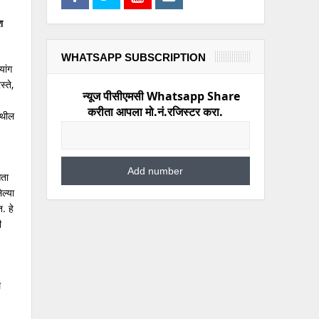
श
WHATSAPP SUBSCRIPTION
यांग
्ते,
न्यूज पीसीएमसी Whatsapp Share
करीता आपला मो.नं.रजिस्टर करा.
ेथील
आता
ल्या
. हे
ी
.
ल