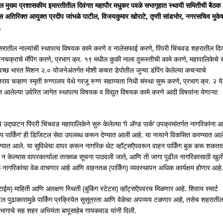
थील मुख्य प्रशासकीय इमारतीतील दिवंगत महापौर मधुकर पवळे सभागृहात स्थायी समितीची बैठक
कीस अतिरिक्त आयुक्त प्रदीप जांभळे पाटील, विजयकुमार खोराटे, तृप्ती सांडभोर, नगरसचिव मुके
.
रातील नाल्यांची स्थापत्य विषयक कामे करणे व नालेसफाई करणे, पिंपरी चिंचवड शहरातील दिव्
नचक्राचे मॅपिंग करणे, प्रभाग क्र. १९ मधील कुकी नाला दुरूस्तीची कामे करणे, महापालिकेचे रस
स्वच्छ भारत मिशन २.० योजनेअंतर्गत मोशी कचरा डेपोतील जुन्या डंपिंग केलेल्या कचऱ्याचे
राव चव्हाण स्मृती रुग्णालय येथे गरजू रुग्ण सहाय्यता निधी संस्था सुरू करणे, प्रभाग क्र. २ य
त आलेल्या उर्वरित जागेत स्थापत्य विषयक व विद्युत विषयक कामे करणे आदी विषयांना येणाऱ्या
ेचे उद्घाटन पिंपरी चिंचवड महापालिकेने सुरु केलेल्या ‘पे अ‍ॅण्ड पार्क’ उपक्रमांतर्गत नागरिकांना 
ऍप पार्किंग’ ही डिजिटल सेवा उपलब्ध करून देण्यात आली आहे. या नव्याने विकसित करण्यात आले
रण्यात आले. या सुविधेचा वापर करून नागरिक थेट व्हॉट्सऍपवरून वाहन पार्किंग बुक करू शकतात
पार्क न केल्यास वापरकर्त्याला तत्काळ सूचना पाठवली जाते, आणि ती जागा पुढील नागरिकासाठी खुल
े नागरिकांचा वेळ वाचणार आहे आणि वाहनतळ (पार्किंग) व्यवस्थापन अधिक कार्यक्षम होणार आहे
टाईम) माहिती आणि आरक्षण स्थिती (बुकिंग स्टेटस) व्हॉट्सऍपवरच मिळणार आहे. शिवाय स्मार्ट
जिटल पुढाकारामुळे पार्किंग प्रक्रियेत सुसूत्रता आणि वेळेचा अपव्यय टळणार आहे, तसेच शहराती
ागाचे सह शहर अभियंता बापूसाहेब गायकवाड यांनी दिली.