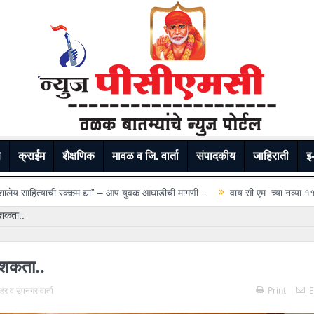
े
क्राईम
शैक्षणिक
मावळ व जि. वार्ता
संपादकीय
जाहिराती
इ-
्या” – आप युवक आघाडीची मागणी…
वाय.सी.एम. च्या नव्या ११ मजली इमारतीला ‘विद्यासद
 शकता..
ू शकता..
 शहर व उपनगर वार्ता
Print
E