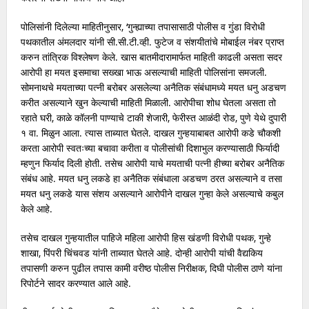
पोलिसांनी दिलेल्या माहितीनुसार, ‘गुन्ह्याच्या तपासासाठी पोलीस व गुंडा विरोधी
पथकातील अंमलदार यांनी सी.सी.टी.व्ही. फुटेज व संशयीतांचे मोबाईल नंबर प्राप्त
करुन तांत्रिक विश्लेषण केले. खास बातमीदारामार्फत माहिती काढली असता सदर
आरोपी हा मयत इसमाचा सख्खा भाऊ असल्याची माहिती पोलिसांना समजली.
सोमनाथचे मयताच्या पत्नी बरोबर असलेल्या अनैतिक संबंधामध्ये मयत धनु अडचण
करीत असल्याने खुन केल्याची माहिती मिळाली. आरोपीचा शोध घेतला असता तो
रहाते घरी, काळे कॉलनी पाण्याचे टाकी शेजारी, फेरीस्त आळंदी रोड, पुणे येथे दुपारी
१ वा. मिळुन आला. त्यास ताब्यात घेतले. दाखल गुन्हयाबाबत आरोपी कडे चौकशी
करता आरोपी स्वतःच्या बचावा करीता व पोलीसांची दिशाभुल करण्यासाठी फिर्यादी
म्हणुन फिर्याद दिली होती. तसेच आरोपी याचे मयताची पत्नी हीच्या बरोबर अनैतिक
संबंध आहे. मयत धनु लकडे हा अनैतिक संबंधाला अडचण ठरत असल्याने व तसा
मयत धनु लकडे यास संशय असल्याने आरोपीने दाखल गुन्हा केले असल्याचे कबुल
केले आहे.
तसेच दाखल गुन्हयातील पाहिजे महिला आरोपी हिस खंडणी विरोधी पथक, गुन्हे
शाखा, पिंपरी चिंचवड यांनी ताब्यात घेतले आहे. दोन्ही आरोपी यांची वैद्यकिय
तपासणी करुन पुढील तपास कामी वरीष्ठ पोलीस निरीक्षक, दिघी पोलीस ठाणे यांना
रिपोर्टने सादर करण्यात आले आहे.