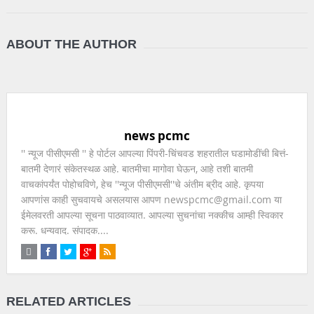
ABOUT THE AUTHOR
news pcmc
'' न्यूज पीसीएमसी '' हे पोर्टल आपल्या पिंपरी-चिंचवड शहरातील घडामोडींची बित्तं-
बातमी देणारं संकेतस्थळ आहे. बातमीचा मागोवा घेऊन, आहे तशी बातमी
वाचकांपर्यंत पोहोचविणे, हेच ''न्यूज पीसीएमसी''चे अंतीम ब्रीद आहे. कृपया
आपणांस काही सुचवायचे असलयास आपण newspcmc@gmail.com या
ईमेलवरती आपल्या सूचना पाठवाव्यात. आपल्या सुचनांचा नक्कीच आम्ही स्विकार
करू. धन्यवाद. संपादक....
RELATED ARTICLES