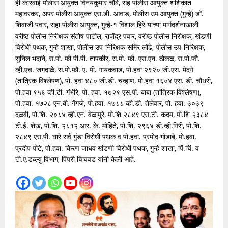
ही कारवाई पोलीस आयुक्त विनयकुमार चौबे, सह पोलीस आयुक्त शशिकांत
महावरकर, अपर पोलीस आयुक्त एस.डी. आवाड, पोलीस उप आयुक्त (गुन्हे) डॉ.
शिवाजी पवार, सहा पोलीस आयुक्त, गुन्हे-१ विशाल हिरे यांच्या मार्गदर्शनाखाली
वरीष्ठ पोलीस निरीक्षक संतोष पाटील, राजेंद्र पवार, वरीष्ठ पोलीस निरीक्षक, खंडणी
विरोधी पथक, गुन्हे शाखा, पोलीस उप-निरिक्षक समिर लोंढे, पोलीस उप-निरिक्षक,
सुनिल भदाने, स.पो. फौ पी.पी. तापकीर, स.पो. फौ. एस.एन. ठोकळ, स.पो.फौ.
व्ही.एच. जगदाळे, स.पो.फौ. ए. पी. गायकवाड, पो.हवा २९२० जी.एस. मेदगे
(तात्रिक विश्लेषण), पो. हवा ४८० जी.डी. चव्हाण, पो.हवा १६०४ एस. डी. चौधरी,
पो.हवा ९५६ व्ही.टी. गंभीरे, पो. हवा. १७२९ एस.पी. बाबा (तांत्रिक विश्लेषण),
पो.हवा. १७२८ एन.बी. गेंगजे, पो.हवा. १७८८ व्ही.डी. तेलेवार, पो. हवा. ३०३९
दळवी, पो.शि. २०८४ व्ही.एन. वेळापुरे, पो.शि २८४९ एस.टी. कदम, पो.शि २३८४
टी.ई. शेख, पो.शि. २८१२ आर. के. मोहिते, पो.शि. २९६४ डी.व्ही.गिरी, पो.शि.
२८४९ एस.पी. घारे सर्व गुंडा विरोधी पथक व पो.हवा. प्रमोद गोंडाबे, पो.हवा.
प्रदीप पोटे, पो.हवा. किरण जाधव खंडणी विरोधी पथक, गुन्हे शाखा, पिं.चिं. व
टी.ए.डब्ल्यु विभाग, पिंपरी चिचवड यांनी केली आहे.