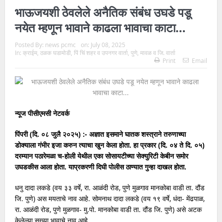
भाऊजयशी ठेवलेले अनैतिक संबंध उघडे पडू
नयेत म्हणून भावाने काढला भावाचा काटा…
Posted By:
news pcmc
on:
July 08, 2025
In:
क्राईम
,
ठळक घडामोडी
,
पिं चिं शहर व उपनगर वार्ता
,
पुणे
,
मावळ व जि. वार्ता
Print
Email
न्यूज पीसीएमसी नेटवर्क
पिंपरी (दि. ०८ जुलै २०२५) :- अज्ञात इसमाने घातक शस्त्राने तरुणाच्या
डोक्याला गंभीर इजा करुन त्याचा खुन केला होता. हा प्रकार (दि. ०४ ते दि. ०५)
दरम्यान पठारेमळा च-होली येथील एका सोसायटीच्या सेक्युरिटी केबीन समोर
उघडकीस आला होता. याप्रकरणी दिघी पोलीस ठाण्यात गुन्हा दाखल होता.
धनु दादा लकडे (वय ३३ वर्षे, रा. आळंदी रोड, पुणे मुळगाव मानकोबा वाडी ता. दौंड
जि. पुणे) अस मयताचे नाव आहे. सोमनाथ दादा लकडे (वय १९ वर्षे, धंदा- मेंढपाळ,
रा. आळंदी रोड, पुणे मुळगाव- मु.पो. मानकोबा वाडी ता. दौंड जि. पुणे) असे अटक
केलेल्या सख्या भावाचे नाव आहे.