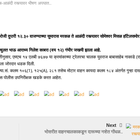
; चालकाविरुद्ध निगडी पोलिसांत गुन्हा दाखल…
जुन्या वादातून तरुणावर सिमेंट ब्लॉकने हल
ी दुपारी १२.३० वाजण्याच्या सुमारास मरकळ ते आळंदी रस्त्यावर सोमेश्वर मिसळ हॉटेलसमोर
चा चुलत भाऊ आराध्य निलेश काबरा (वय १२) गंभीर जखमी झाला आहे.
ितीनुसार, एमएच १४ एलबी ७६७७ या क्रमांकाच्या ट्रेलरचा चालक युवराज बाबासाहेब नाकाडे (रा
ाकीला जोरदार धडक दिली.
ा.न्या.सं. कलम १०६(1), १२५(A), २८१ तसेच मोटार वाहन कायदा कलम १८४ अंतर्गत गुन्हा द
पास पोलीस उपनिरीक्षक खडके करत आहेत.
Next
भोसरीत वाहनचालकाकडून दारूच्या नशेत गोंधळ..