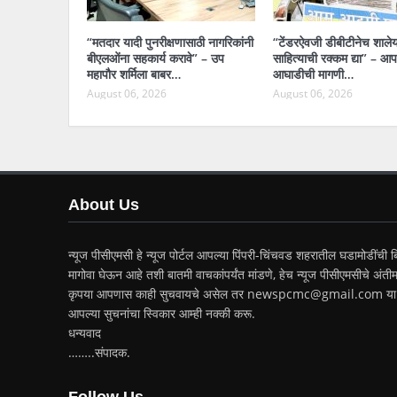
“मतदार यादी पुनरीक्षणासाठी नागरिकांनी
“टेंडरऐवजी डीबीटीनेच शाले
बीएलओंना सहकार्य करावे” – उप
साहित्याची रक्कम द्या” – आ
महापौर शर्मिला बाबर…
आघाडीची मागणी…
August 06, 2026
August 06, 2026
About Us
न्यूज पीसीएमसी हे न्यूज पोर्टल आपल्या पिंपरी-चिंचवड शहरातील घडामोडींची बि
मागोवा घेऊन आहे तशी बातमी वाचकांपर्यंत मांडणे, हेच न्यूज पीसीएमसीचे अंतीम
कृपया आपणास काही सुचवायचे असेल तर newspcmc@gmail.com या 
आपल्या सुचनांचा स्विकार आम्ही नक्की करू.
धन्यवाद
……..संपादक.