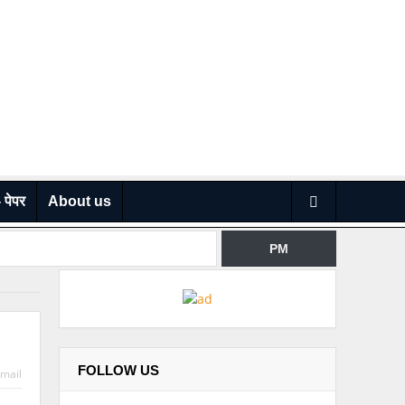
 पेपर
About us
PM
‘विद्यासदन’ नाव; स्थायी समितीची मंजुरी…
FOLLOW US
mail
्वरित जाहीर माफी मागावी” – योगेश बहल…