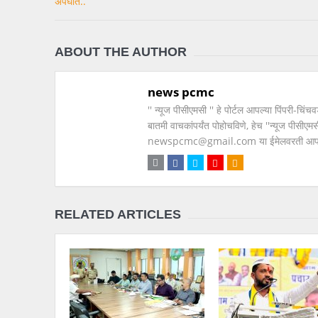
ABOUT THE AUTHOR
news pcmc
'' न्यूज पीसीएमसी '' हे पोर्टल आपल्या पिंपरी-चि
बातमी वाचकांपर्यंत पोहोचविणे, हेच ''न्यूज पीस
newspcmc@gmail.com या ईमेलवरती आपल्या सूच
RELATED ARTICLES