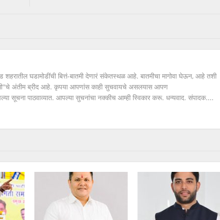
ंचवड शहरातील घडामोडींची बित्तं-बातमी देणारं संकेतस्थळ आहे. बातमीचा मागोवा घेऊन, आहे तशी
ीएमसी''चे अंतीम ब्रीद आहे. कृपया आपणांस काही सुचवायचे असलयास आपण
ना पाठवाव्यात. आपल्या सुचनांचा नक्कीच आम्ही स्विकार करू. धन्यवाद. संपादक....