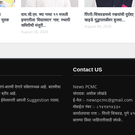
य
वाय.सी.एम. च्या नव्या ११ मजली
पिंपरी-चिंचवडमध्ये रस्त्यांची दुर्दशा;
प युवक
इमारतीला ‘विद्यासदन’ नाव; स्थायी
खड्डे युद्धपातळीवर बुजवा…
समितीची मंजुरी…
August 06, 2026
August 06, 2026
Contact US
त्तं-बातमी देणारे संकेतस्थळ आहे. बातमीचा
News PCMC
 ब्रीद आहे.
संपादक: अशोक लोखंडे
ईमेलवरती आपली Suggestion पाठवा.
ई-मेल :- newspcmc@gmail.com
मोबाईल नंबर :- ८१४९७१४३३०
कार्यालयाचा पत्ता :- पिंपरी चिंचवड, पुणे
बातम्या किंवा जाहिरातीसाठी संपर्क..