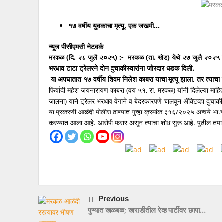
फोर्स ट्रॅव्हलरच्या धडकेत तरुणीचा मृत्यू
१७ वर्षीय युवकाचा मृत्यू, एक जखमी…
न्यूज पीसीएमसी नेटवर्क
मरकळ (दि. २८ जुलै २०२५) :- मरकळ (ता. खेड) येथे २७ जुलै २०२५ रोज
भरधाव टाटा ट्रेलरने दोन दुचाकीस्वारांना जोरदार धडक दिली.
या अपघातात १७ वर्षीय शिवम निलेश काबरा याचा मृत्यू झाला, तर त्या
फिर्यादी महेश जयनारायण काबरा (वय ५१, रा. मरकळ) यांनी दिलेल्या माह
जालना) याने ट्रेलर भरधाव वेगाने व बेदरकारपणे चालवून अ‍ॅक्टिव्हा दुच
या प्रकरणी आळंदी पोलीस ठाण्यात गुन्हा क्रमांक ३१६/२०२५ अन्वये भ
करण्यात आला आहे. आरोपी फरार असून त्याचा शोध सुरू आहे. पुढील त
Previous
पुण्यात खळबळ; खराडीतील रेव्ह पार्टीवर छापा…