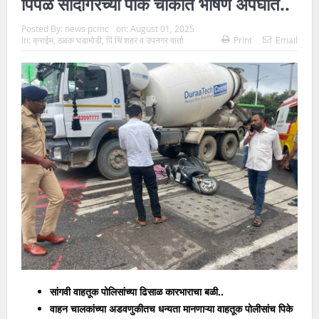
पिंपळे सौदागरच्या पीके चौकात भीषण अपघात..
Posted By:
news pcmc
on:
August 01, 2025
In:
क्राईम
,
ठळक घडामोडी
,
पिं चिं शहर व उपनगर वार्ता
Print
Email
सांगवी वाहतूक पोलिसांच्या ढिसाळ कारभाराचा बळी..
वाहन चालकांच्या अडवणुकीतच धन्यता मानणाऱ्या वाहतूक पोलीसांच
पिके