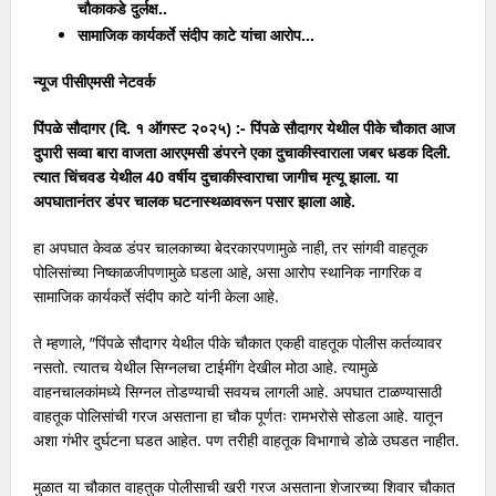
चौकाकडे दुर्लक्ष..
सामाजिक कार्यकर्ते संदीप काटे यांचा आरोप…
न्यूज पीसीएमसी नेटवर्क
पिंपळे सौदागर (दि. १ ऑगस्ट २०२५) :- पिंपळे सौदागर येथील पीके चौकात आज
दुपारी सव्वा बारा वाजता आरएमसी डंपरने एका दुचाकीस्वाराला जबर धडक दिली.
त्यात चिंचवड येथील 40 वर्षीय दुचाकीस्वाराचा जागीच मृत्यू झाला. या
अपघातानंतर डंपर चालक घटनास्थळावरून पसार झाला आहे.
हा अपघात केवळ डंपर चालकाच्या बेदरकारपणामुळे नाही, तर सांगवी वाहतूक
पोलिसांच्या निष्काळजीपणामुळे घडला आहे, असा आरोप स्थानिक नागरिक व
सामाजिक कार्यकर्ते संदीप काटे यांनी केला आहे.
ते म्हणाले, ”पिंपळे सौदागर येथील पीके चौकात एकही वाहतूक पोलीस कर्तव्यावर
नसतो. त्यातच येथील सिग्नलचा टाईमींग देखील मोठा आहे. त्यामुळे
वाहनचालकांमध्ये सिग्नल तोडण्याची सवयच लागली आहे. अपघात टाळण्यासाठी
वाहतूक पोलिसांची गरज असताना हा चौक पूर्णतः रामभरोसे सोडला आहे. यातून
अशा गंभीर दुर्घटना घडत आहेत. पण तरीही वाहतूक विभागाचे डोळे उघडत नाहीत.
मुळात या चौकात वाहतुक पोलीसाची खरी गरज असताना शेजारच्या शिवार चौकात