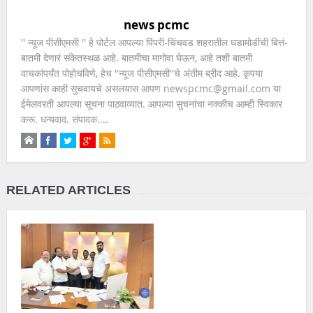
news pcmc
'' न्यूज पीसीएमसी '' हे पोर्टल आपल्या पिंपरी-चिंचवड शहरातील घडामोडींची बित्तं-
बातमी देणारं संकेतस्थळ आहे. बातमीचा मागोवा घेऊन, आहे तशी बातमी
वाचकांपर्यंत पोहोचविणे, हेच ''न्यूज पीसीएमसी''चे अंतीम ब्रीद आहे. कृपया
आपणांस काही सुचवायचे असलयास आपण newspcmc@gmail.com या
ईमेलवरती आपल्या सूचना पाठवाव्यात. आपल्या सुचनांचा नक्कीच आम्ही स्विकार
करू. धन्यवाद. संपादक....
RELATED ARTICLES