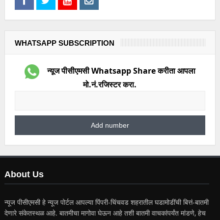
WHATSAPP SUBSCRIPTION
न्यूज पीसीएमसी Whatsapp Share करीता आपला
मो.नं.रजिस्टर करा.
About Us
न्यूज पीसीएमसी हे न्यूज पोर्टल आपल्या पिंपरी-चिंचवड शहरातील घडामोडींची बित्तं-बातमी
देणारे संकेतस्थळ आहे. बातमीचा मागोवा घेऊन आहे तशी बातमी वाचकांपर्यंत मांडणे, हेच