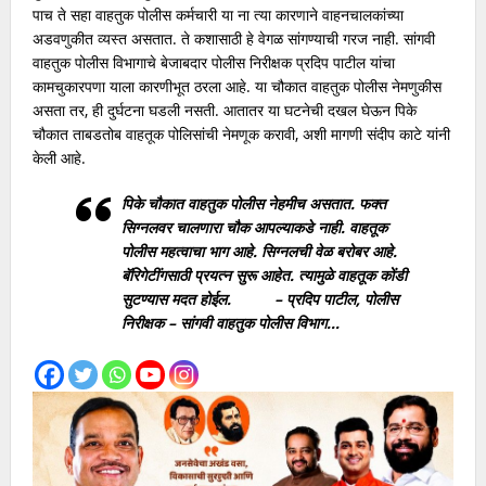
पाच ते सहा वाहतुक पोलीस कर्मचारी या ना त्या कारणाने वाहनचालकांच्या
अडवणुकीत व्यस्त असतात. ते कशासाठी हे वेगळ सांगण्याची गरज नाही. सांगवी
वाहतुक पोलीस विभागाचे बेजाबदार पोलीस निरीक्षक प्रदिप पाटील यांचा
कामचुकारपणा याला कारणीभूत ठरला आहे. या चौकात वाहतुक पोलीस नेमणुकीस
असता तर, ही दुर्घटना घडली नसती. आतातर या घटनेची दखल घेऊन पिके
चौकात ताबडतोब वाहतूक पोलिसांची नेमणूक करावी, अशी मागणी संदीप काटे यांनी
केली आहे.
पिके चौकात वाहतुक पोलीस नेहमीच असतात. फक्त
सिग्नलवर चालणारा चौक आपल्याकडे नाही. वाहतूक
पोलीस महत्वाचा भाग आहे. सिग्नलची वेळ बरोबर आहे.
बॅरिगेटींगसाठी प्रयत्न सुरू आहेत. त्यामुळे वाहतूक कोंडी
सुटण्यास मदत होईल. – प्रदिप पाटील, पोलीस
निरीक्षक – सांगवी वाहतुक पोलीस विभाग…