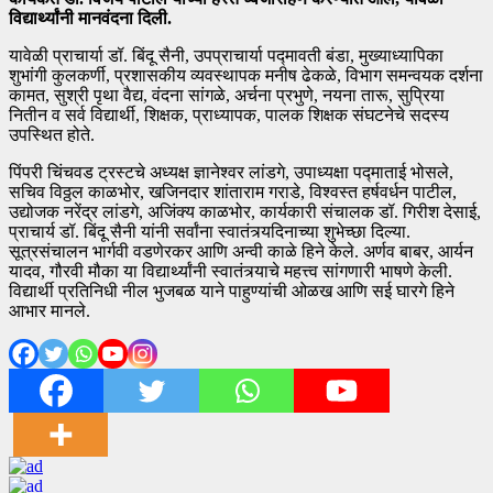
विद्यार्थ्यांनी मानवंदना दिली.
यावेळी प्राचार्या डॉ. बिंदू सैनी, उपप्राचार्या पद्मावती बंडा, मुख्याध्यापिका
शुभांगी कुलकर्णी, प्रशासकीय व्यवस्थापक मनीष ढेकळे, विभाग समन्वयक दर्शना
कामत, सुश्री पृथा वैद्य, वंदना सांगळे, अर्चना प्रभुणे, नयना तारू, सुप्रिया
नितीन व सर्व विद्यार्थी, शिक्षक, प्राध्यापक, पालक शिक्षक संघटनेचे सदस्य
उपस्थित होते.
पिंपरी चिंचवड ट्रस्टचे अध्यक्ष ज्ञानेश्वर लांडगे, उपाध्यक्षा पद्माताई भोसले,
सचिव विठ्ठल काळभोर, खजिनदार शांताराम गराडे, विश्वस्त हर्षवर्धन पाटील,
उद्योजक नरेंद्र लांडगे, अजिंक्य काळभोर, कार्यकारी संचालक डॉ. गिरीश देसाई,
प्राचार्य डॉ. बिंदू सैनी यांनी सर्वांना स्वातंत्र्यदिनाच्या शुभेच्छा दिल्या.
सूत्रसंचालन भार्गवी वडणेरकर आणि अन्वी काळे हिने केले. अर्णव बाबर, आर्यन
यादव, गौरवी मौका या विद्यार्थ्यांनी स्वातंत्र्याचे महत्त्व सांगणारी भाषणे केली.
विद्यार्थी प्रतिनिधी नील भुजबळ याने पाहुण्यांची ओळख आणि सई घारगे हिने
आभार मानले.