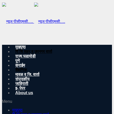
मुखपृष्ठ
पिं चिं शहर व उपनगर वार्ता
राज्य घडामोडी
पुणे
क्राईम
शैक्षणिक
मावळ व जि. वार्ता
संपादकीय
जाहिराती
इ- पेपर
About us
Menu
मुखपृष्ठ