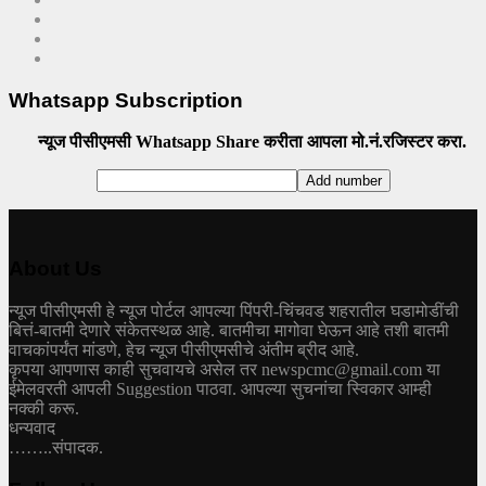
Whatsapp Subscription
न्यूज पीसीएमसी Whatsapp Share करीता आपला मो.नं.रजिस्टर करा.
About Us
न्यूज पीसीएमसी हे न्यूज पोर्टल आपल्या पिंपरी-चिंचवड शहरातील घडामोडींची
बित्तं-बातमी देणारे संकेतस्थळ आहे. बातमीचा मागोवा घेऊन आहे तशी बातमी
वाचकांपर्यंत मांडणे, हेच न्यूज पीसीएमसीचे अंतीम ब्रीद आहे.
कृपया आपणास काही सुचवायचे असेल तर newspcmc@gmail.com या
ईमेलवरती आपली Suggestion पाठवा. आपल्या सुचनांचा स्विकार आम्ही
नक्की करू.
धन्यवाद
……..संपादक.