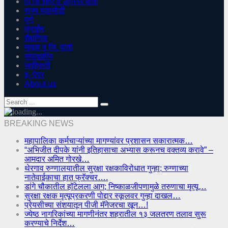
पिं चिं शहर व उपनगर वार्ता
राज्य घडामोडी
पुणे
क्राईम
शैक्षणिक
मावळ व जि. वार्ता
संपादकीय
जाहिराती
इ- पेपर
About us
BREAKING NEWS
महापालिका कर्मचाऱ्यांच्या मागण्यांवर प्रशासन सकारात्मक…
“अभिजीत दीपके यांनी इतिहासाचा अभ्यास करूनच वक्तव्य करावे” –
आमदार अमित गोरखे…
थेरगाव रुग्णालयातील सुरक्षा रक्षकाविरोधात गुन्हा; रुग्णाच्या
नातेवाईकाचा हात फ्रॅक्चर….
डांगे चौकातील हॉटेलला आग; निष्काळजीपणामुळे तरुणाचा मृत्यू…
सुरक्षा रक्षक मृत्यूप्रकरणी पोद्दार स्कूलवर गुन्हा दाखल…
प्रेयसीच्या संशयातून पीजी मॅनेजरचा खून…!
ज्येष्ठ नागरिकांच्या मागणीनंतर शहरातील १३ जलतरण तलाव सुरू
करण्याचे निर्देश…