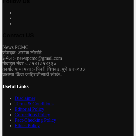
Follow Us
Contact US
News PCMC
संपादक: अशोक लोखंडे
ई-मेल :- newspcmc@gmail.com
मोबाईल नंबर :- ८१४९७१४३३०
कार्यालयाचा पत्ता :- पिंपरी चिंचवड, पुणे ४११०३३
बातम्या किंवा जाहिरातीसाठी संपर्क..
Useful Links
Disclaimer
Terms & Conditions
Editorial Policy
Corrections Policy
Fact-Checking Policy
Ethics Policy