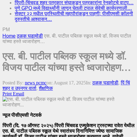
पिंपरी-चिंचवड शहर पत्रकार संघाकडून पत्रकारांना रेनकोटचे वाटप…
पुणे GPO मध्ये विद्यार्थ्यांनी जाणून घेतली टपाल सेवेची कार्यप्रणाली…
सेक्टर २२ मधील पूरस्थितीची महापौरांकडून पाहणी; पीसीएमसी कॉलनी
दुरुस्तीचे आश्वासन…
PM
Home
ठळक घडामोडी
एस. बी. पाटील पब्लिक स्कूल मध्ये डॉ. विजय पाटील
यांच्या हस्ते ध्वजारोहण…
एस. बी. पाटील पब्लिक स्कूल मध्ये डॉ.
विजय पाटील यांच्या हस्ते ध्वजारोहण…
Posted By:
news pcmc
on:
August 17, 2025
In:
ठळक घडामोडी
,
पिं चिं
शहर व उपनगर वार्ता
,
शैक्षणिक
Print
Email
न्यूज पीसीएमसी नेटवर्क
पिंपरी (दि. १७ ऑगस्ट २०२५) पिंपरी चिंचवड एज्युकेशन ट्रस्टच्या रावेत येथील
एस. बी. पाटील पब्लिक स्कूल येथे स्वातंत्र्य दिनानिमित्त ज्येष्ठ सामाजिक
कार्यकर्ते डॉ. विजय पाटील यांच्या हस्ते ध्वजारोहण करण्यात आले, यावेळी