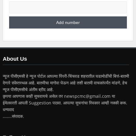
About Us
न्यूज पीसीएमसी हे न्यूज पोर्टल आपल्या पिंपरी-चिंचवड शहरातील घडामोडींची बित्तं-बातमी
देणारे संकेतस्थळ आहे. बातमीचा मागोवा घेऊन आहे तशी बातमी वाचकांपर्यंत मांडणे, हेच
न्यूज पीसीएमसीचे अंतीम ब्रीद आहे.
कृपया आपणास काही सुचवायचे असेल तर newspcmc@gmail.com या
ईमेलवरती आपली Suggestion पाठवा. आपल्या सुचनांचा स्विकार आम्ही नक्की करू.
धन्यवाद
……..संपादक.