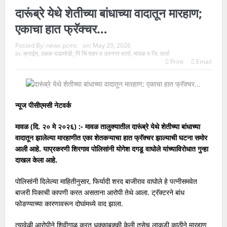
“अभिजीत दीपके यांनी इतिहासाचा अभ्यास करूनच वक्तव्य करावे” – आमदार
दारूंब्रे येथे शेतीच्या बांधाच्या वादातून मारहाण;
एकाचा हात फ्रॅक्चर…
अमित गोरखे…
Posted By:
news pcmc
on:
May 20, 2026
थेरगाव रुग्णालयातील सुरक्षा रक्षकाविरोधात गुन्हा; रुग्णाच्या नातेवाईकाचा हात
In:
क्राईम
,
ठळक घडामोडी
,
पिं चिं शहर व उपनगर वार्ता
,
मावळ व जि. वार्ता
Print
Email
फ्रॅक्चर….
डांगे चौकातील हॉटेलला आग; निष्काळजीपणामुळे तरुणाचा मृत्यू…
सुरक्षा रक्षक मृत्यूप्रकरणी पोद्दार स्कूलवर गुन्हा दाखल…
न्यूज पीसीएमसी नेटवर्क
प्रेयसीच्या संशयातून पीजी मॅनेजरचा खून…!
मावळ (दि. २० मे २०२६) :- मावळ तालुक्यातील दारूंब्रे येथे शेतीच्या बांधाच्या
वादातून झालेल्या मारहाणीत एका शेतकऱ्याचा हात फ्रॅक्चर झाल्याची घटना समोर
ज्येष्ठ नागरिकांच्या मागणीनंतर शहरातील १३ जलतरण तलाव सुरू करण्याचे
आली आहे. याप्रकरणी शिरगाव पोलिसांनी योगेश दगडू वाघोले यांच्याविरोधात गुन्हा
दाखल केला आहे.
निर्देश…
पोलिसांनी दिलेल्या माहितीनुसार, फिर्यादी शरद बाजीराव वाघोले हे पत्नीसमवेत
पिंपरी-चिंचवड शहर पत्रकार संघाकडून पत्रकारांना रेनकोटचे वाटप…
बाजरी पिकाची कापणी करत असताना आरोपी तेथे आला. ट्रॅक्टरने बांध
फोडण्याच्या कारणावरून दोघांमध्ये वाद झाला.
त्यावेळी आरोपीने शिवीगाळ करत धक्काबुक्की केली तसेच लाकडी काठीने मारहाण