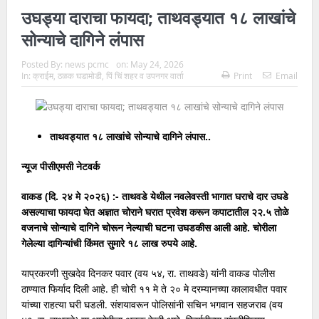
उघड्या दाराचा फायदा; ताथवड्यात १८ लाखांचे
सोन्याचे दागिने लंपास
Posted By:
news pcmc
on:
May 24, 2026
In:
क्राईम
,
ठळक घडामोडी
,
पिं चिं शहर व उपनगर वार्ता
Print
Email
ताथवड्यात १८ लाखांचे सोन्याचे दागिने लंपास..
न्यूज पीसीएमसी नेटवर्क
वाकड (दि. २४ मे २०२६) :- ताथवडे येथील नवलेवस्ती भागात घराचे दार उघडे
असल्याचा फायदा घेत अज्ञात चोराने घरात प्रवेश करून कपाटातील २२.५ तोळे
वजनाचे सोन्याचे दागिने चोरून नेल्याची घटना उघडकीस आली आहे. चोरीला
गेलेल्या दागिन्यांची किंमत सुमारे १८ लाख रुपये आहे.
याप्रकरणी सुखदेव दिनकर पवार (वय ५४, रा. ताथवडे) यांनी वाकड पोलीस
ठाण्यात फिर्याद दिली आहे. ही चोरी ११ मे ते २० मे दरम्यानच्या कालावधीत पवार
यांच्या राहत्या घरी घडली. संशयावरून पोलिसांनी सचिन भगवान सहजराव (वय