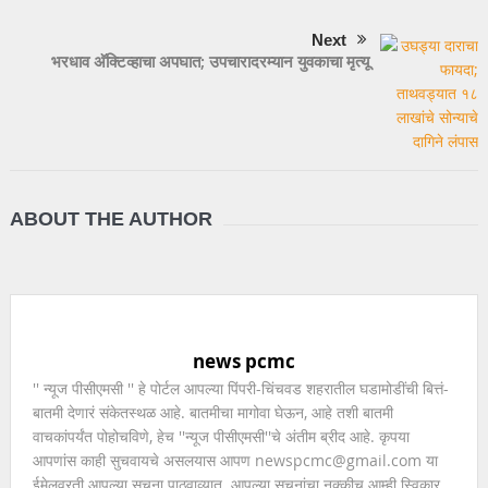
Next
भरधाव अ‍ॅक्टिव्हाचा अपघात; उपचारादरम्यान युवकाचा मृत्यू
ABOUT THE AUTHOR
news pcmc
'' न्यूज पीसीएमसी '' हे पोर्टल आपल्या पिंपरी-चिंचवड शहरातील घडामोडींची बित्तं-
बातमी देणारं संकेतस्थळ आहे. बातमीचा मागोवा घेऊन, आहे तशी बातमी
वाचकांपर्यंत पोहोचविणे, हेच ''न्यूज पीसीएमसी''चे अंतीम ब्रीद आहे. कृपया
आपणांस काही सुचवायचे असलयास आपण newspcmc@gmail.com या
ईमेलवरती आपल्या सूचना पाठवाव्यात. आपल्या सुचनांचा नक्कीच आम्ही स्विकार