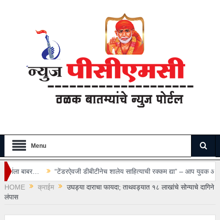
Menu
टेंडरऐवजी डीबीटीनेच शालेय साहित्याची रक्कम द्या” – आप युवक आघाडीची मागणी…
वा
HOME
क्राईम
उघड्या दाराचा फायदा; ताथवड्यात १८ लाखांचे सोन्याचे दागिने
लंपास