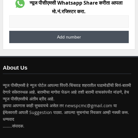
न्यूज पीसीएमसी Whatsapp Share करीता आपला
मो.नं.रजिस्टर करा.
About Us
न्यूज पीसीएमसी हे न्यूज पोर्टल आपल्या पिंपरी-चिंचवड शहरातील घडामोडींची बित्तं-बातमी
देणारे संकेतस्थळ आहे. बातमीचा मागोवा घेऊन आहे तशी बातमी वाचकांपर्यंत मांडणे, हेच
न्यूज पीसीएमसीचे अंतीम ब्रीद आहे.
कृपया आपणास काही सुचवायचे असेल तर newspcmc@gmail.com या
ईमेलवरती आपली Suggestion पाठवा. आपल्या सुचनांचा स्विकार आम्ही नक्की करू.
धन्यवाद
……..संपादक.