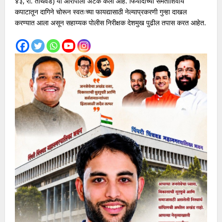
४३, रा. ताथवडे) या आरोपीला अटक केली आहे. फिर्यादीच्या संमतीशिवाय
कपाटातून दागिने चोरून स्वतःच्या फायद्यासाठी नेल्याप्रकरणी गुन्हा दाखल
करण्यात आला असून सहाय्यक पोलीस निरीक्षक देशमुख पुढील तपास करत आहेत.