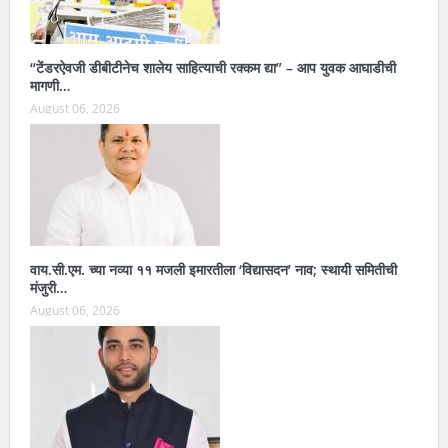
“टेंडरऐवजी डीबीटीनेच शालेय साहित्याची रक्कम द्या” – आप युवक आघाडीची
मागणी…
August 06, 2026
वाय.सी.एम. च्या नव्या ११ मजली इमारतीला ‘विद्यासदन’ नाव; स्थायी समितीची
मंजुरी…
August 06, 2026