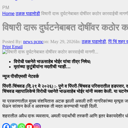
PM
Home
ठळक घडामोडी
विषारी दारू दुर्घटनेबाबत दोषींवर कठोर कारवाईची मा
विषारी दारू दुर्घटनेबाबत दोषींवर कठो
Posted By:
news pcmc
on:
May 29, 2026
In:
ठळक घडामोडी
,
पिं चिं शहर 
Print
Email
विरोधी पक्षनेते भाऊसाहेब भोईर यांचा तीव्र निषेध;
मृतांच्या कुटुंबीयांना मदतीची ग्वाही…
न्युज पीसीएमसी नेटवर्क
पिंपरी-चिंचवड (दि.२९ मे २०२६) :- पुणे व पिंपरी-चिंचवड परिसरातील हडपसर, दापो
चिंचवड महापालिकेचे विरोधी पक्षनेते भाऊसाहेब भोईर यांनी व्यक्त केली. या घटनेचा त
या प्रकरणातील मुख्य संशयितास अटक झाली असली तरी नागरिकांच्या मृत्यूस जबाबद
घेऊन सांत्वन केले व आवश्यक ती मदत करण्याची ग्वाही दिली.
शहरातील अवैध दारू व्यवसाय, अमली पदार्थांची तस्करी आणि इतर बेकायदेशीर धंद्