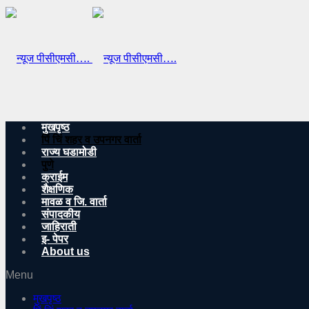
मुखपृष्ठ
पिं चिं शहर व उपनगर वार्ता
राज्य घडामोडी
पुणे
क्राईम
शैक्षणिक
मावळ व जि. वार्ता
संपादकीय
जाहिराती
इ- पेपर
About us
Menu
मुखपृष्ठ