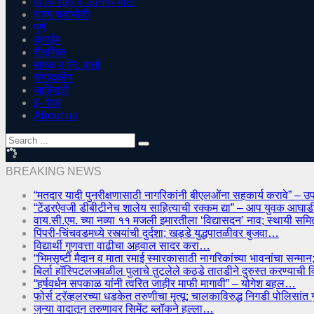
पिं चिं शहर व उपनगर वार्ता
राज्य घडामोडी
पुणे
क्राईम
शैक्षणिक
मावळ व जि. वार्ता
संपादकीय
जाहिराती
इ- पेपर
About us
BREAKING NEWS
“मतदार यादी पुनरीक्षणासाठी नागरिकांनी बीएलओंना सहकार्य करावे” – उ
“टेंडरऐवजी डीबीटीनेच शालेय साहित्याची रक्कम द्या” – आप युवक आघ
वाय.सी.एम. च्या नव्या ११ मजली इमारतीला ‘विद्यासदन’ नाव; स्थायी सम
पिंपरी-चिंचवडमध्ये रस्त्यांची दुर्दशा; खड्डे युद्धपातळीवर बुजवा…
विद्यार्थी गुणवत्ता वाढीचा अहवाल सादर करा…
“भिमसृष्टी मैदान व माता रमाई स्मारकासाठी नागरिकांच्या भावनांचा सन
बिर्ला हॉस्पिटलजवळील पुलाचे तुटलेले कठडे तातडीने दुरुस्त करण्याची 
“हर्षवर्धन सपकाळ यांनी त्वरित जाहीर माफी मागावी” – योगेश बहल…
फोर्स ट्रॅव्हलरच्या धडकेत तरुणीचा मृत्यू; चालकाविरुद्ध निगडी पोलिसां
जुन्या वादातून तरुणावर सिमेंट ब्लॉकने हल्ला…