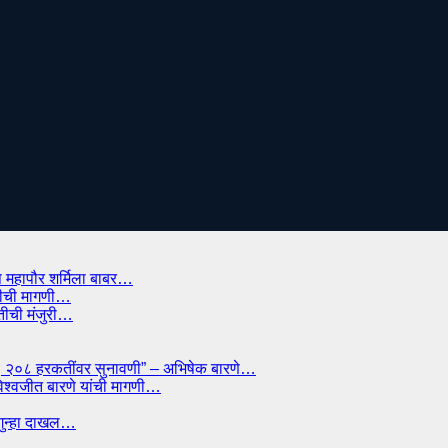
प महापौर शर्मिला बाबर…
ाडीची मागणी…
ितीची मंजुरी…
्मान; २०८ हरकतींवर सुनावणी” – अभिषेक बारणे…
विश्वजीत बारणे यांची मागणी…
त गुन्हा दाखल…