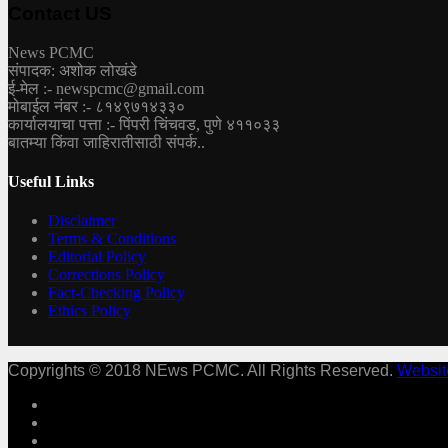
Contact US
News PCMC
संपादक: अशोक लोखंडे
ई-मेल :- newspcmc@gmail.com
मोबाईल नंबर :- ८१४९७१४३३०
कार्यालयाचा पत्ता :- पिंपरी चिंचवड, पुणे ४११०३३
बातम्या किंवा जाहिरातीसाठी संपर्क..
Useful Links
Disclaimer
Terms & Conditions
Editorial Policy
Corrections Policy
Fact-Checking Policy
Ethics Policy
Copyrights © 2018 NEws PCMC. All Rights Reserved.
Websit