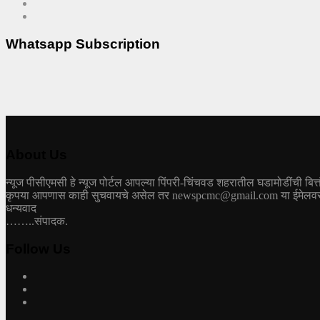
Whatsapp Subscription
About Us
न्यूज पीसीएमसी हे न्यूज पोर्टल आपल्या पिंपरी-चिंचवड शहरातील घडामोडींची बित्
कृपया आपणास काही सुचवायचे असेल तर newspcmc@gmail.com या ईमेलवरती 
धन्यवाद
……..संपादक.
Follow Us