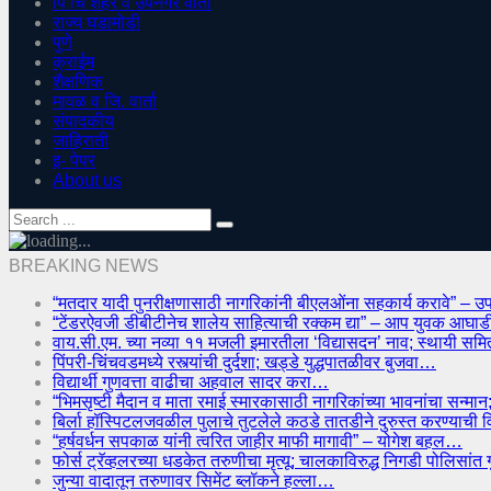
पिं चिं शहर व उपनगर वार्ता
राज्य घडामोडी
पुणे
क्राईम
शैक्षणिक
मावळ व जि. वार्ता
संपादकीय
जाहिराती
इ- पेपर
About us
BREAKING NEWS
“मतदार यादी पुनरीक्षणासाठी नागरिकांनी बीएलओंना सहकार्य करावे” – उ
“टेंडरऐवजी डीबीटीनेच शालेय साहित्याची रक्कम द्या” – आप युवक आघ
वाय.सी.एम. च्या नव्या ११ मजली इमारतीला ‘विद्यासदन’ नाव; स्थायी सम
पिंपरी-चिंचवडमध्ये रस्त्यांची दुर्दशा; खड्डे युद्धपातळीवर बुजवा…
विद्यार्थी गुणवत्ता वाढीचा अहवाल सादर करा…
“भिमसृष्टी मैदान व माता रमाई स्मारकासाठी नागरिकांच्या भावनांचा सन
बिर्ला हॉस्पिटलजवळील पुलाचे तुटलेले कठडे तातडीने दुरुस्त करण्याची 
“हर्षवर्धन सपकाळ यांनी त्वरित जाहीर माफी मागावी” – योगेश बहल…
फोर्स ट्रॅव्हलरच्या धडकेत तरुणीचा मृत्यू; चालकाविरुद्ध निगडी पोलिसां
जुन्या वादातून तरुणावर सिमेंट ब्लॉकने हल्ला…