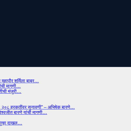
प महापौर शर्मिला बाबर…
ाडीची मागणी…
ितीची मंजुरी…
्मान; २०८ हरकतींवर सुनावणी” – अभिषेक बारणे…
विश्वजीत बारणे यांची मागणी…
त गुन्हा दाखल…