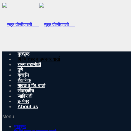
मुखपृष्ठ
पिं चिं शहर व उपनगर वार्ता
राज्य घडामोडी
पुणे
क्राईम
शैक्षणिक
मावळ व जि. वार्ता
संपादकीय
जाहिराती
इ- पेपर
About us
Menu
मुखपृष्ठ