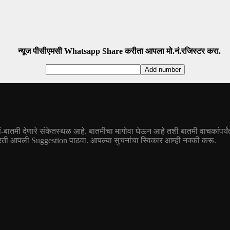
न्यूज पीसीएमसी Whatsapp Share करीता आपला मो.नं.रजिस्टर करा.
तं-बातमी देणारे संकेतस्थळ आहे. बातमीचा मागोवा घेऊन आहे तशी बातमी वाचकांपर्यंत
आपली Suggestion पाठवा. आपल्या सुचनांचा स्विकार आम्ही नक्की करू.