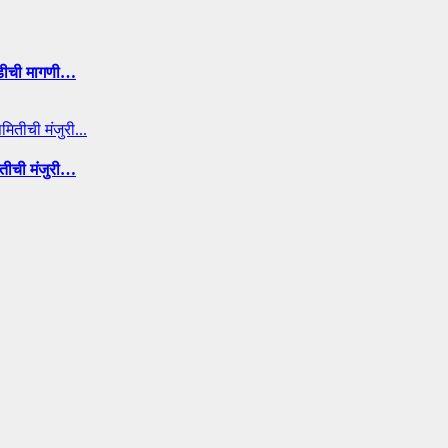
ाडीची मागणी…
ितीची मंजुरी…