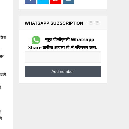
WHATSAPP SUBSCRIPTION
 सेवा
न्यूज पीसीएमसी Whatsapp
Share करीता आपला मो.नं.रजिस्टर करा.
ण
यात
मराठी
व
े
णे