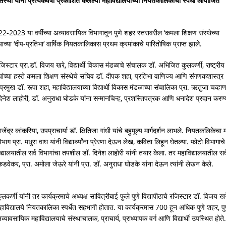
संस्था यांनी प्रत्येकवर्षी प्रकाशित केलेल्या महाविद्यालयाच्या नियतकालिकांची स्पर्धा आयोजित
न 2022-2023 या वर्षीच्या अव्यावसायिक विभागातून पुणे शहर स्तरावरील ‘कमला शिक्षण संस्थेच्या
च्या ‘दीप-प्रतिभा’ वार्षिक नियतकालिकास प्रथम क्रमांकाचे पारितोषिक प्राप्त झाले.
चे रजिस्टार प्रा.डॉ. विजय खरे, विद्यार्थी विकास मंडळाचे संचालक डॉ. अभिजित कुलकर्णी, राष्ट्रीय
ांच्या हस्ते कमला शिक्षण संस्थेचे सचिव डॉ. दीपक शहा, प्रतिभा वाणिज्य आणि संगणकशास्त्र
प्रमुख डॉ. रूपा शहा, महाविद्यालयाच्या विद्यार्थी विकास मंडळाच्या संचालिका प्रा. ऋतुजा चव्हा
िनेश लाहोरी, डॉ. अनुराधा घोडके यांना सन्मानचिन्ह, प्रशस्तिपत्रक आणि धनादेश प्रदान करण्
्र कांकरिया, उपप्राचार्या डॉ. क्षितिजा गांधी यांचे बहुमूल्य मार्गदर्शन लाभले. नियतकलिकेचा 
विभाग प्रा. मधुरा वाघ यांनी विद्यार्थ्यांना प्रेरणा देऊन लेख, कविता लिहून घेतल्या. फोटो विभागाचे
द्यालयातील सर्व विभागांचा तपशील डॉ. दिनेश लाहोरी यांनी तयार केला. तर महाविद्यालयातील सर्
ा कडवेकर, प्रा. अमोला जेऊरे यांनी प्रा. डॉ. अनुराधा घोडके यांना देऊन त्यांनी लेखन केले.
कर्णी यांनी तर कार्यक्रमाचे अध्यक्ष सावित्रीबाई फुले पुणे विद्यापीठाचे रजिस्टार डॉ. विजय खर
क महाविद्यालये नियतकालिका स्पर्धेत सहभागी होतात. या कार्यक्रमास 700 हून अधिक पुणे शहर, पु
सायिक महाविद्यालयाचे संस्थाचालक, प्राचार्य, प्राध्यापक वर्ग आणि विद्यार्थी उपस्थित होते.