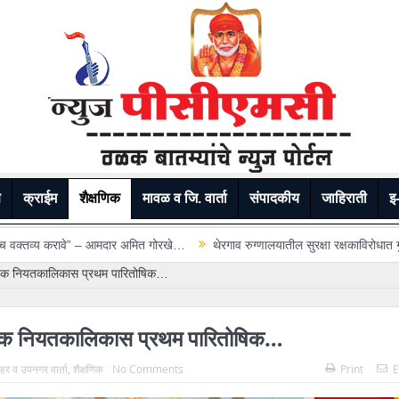
े
क्राईम
शैक्षणिक
मावळ व जि. वार्ता
संपादकीय
जाहिराती
इ-
र अमित गोरखे…
थेरगाव रुग्णालयातील सुरक्षा रक्षकाविरोधात गुन्हा; रुग्णाच्या नातेवाईका
वार्षिक नियतकालिकास प्रथम पारितोषिक…
वार्षिक नियतकालिकास प्रथम पारितोषिक…
 शहर व उपनगर वार्ता
,
शैक्षणिक
No Comments
Print
E