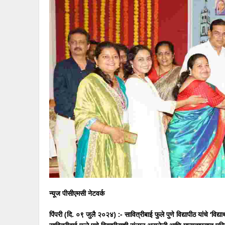
न्यूज पीसीएमसी नेटवर्क
पिंपरी (दि. ०९ जुलै २०२४) :- सावित्रीबाई फुले पुणे विद्यापीठ यांचे ‘विद