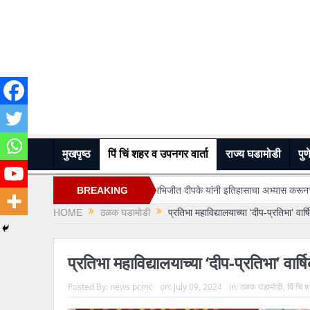
मुखपृष्ठ
पिं चिं शहर व उपनगर वार्ता
राज्य घडामोडी
पुण
सकारात्मक…
“अभिजीत दीपके यांनी इतिहासाचा अभ्यास करूनच वक्तव्य करावे” – आमदा
BREAKING
HOME
ठळक घडामोडी
प्रतिभा महाविद्यालयाच्या ‘दीप-प्रतिभा’ 
NEWS
प्रतिभा महाविद्यालयाच्या ‘दीप-प्रतिभा’ 
Posted By:
news pcmc
on:
July 09, 2024
In:
ठळक घडामोडी
,
पिं चिं