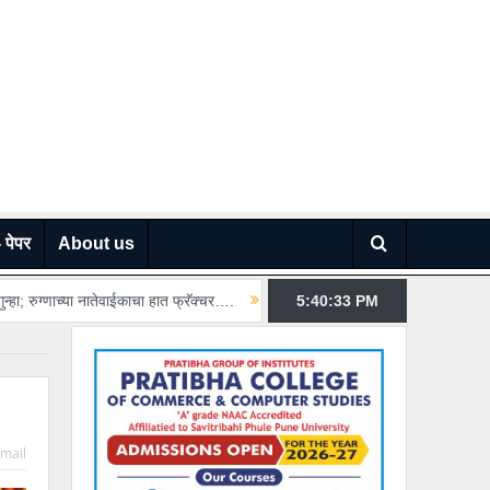
 पेपर
About us
चा हात फ्रॅक्चर….
डांगे चौकातील हॉटेलला आग; निष्काळजीपणामुळे तरुणाचा मृत्यू…
5:40:35
PM
mail