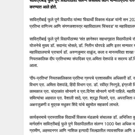
सावित्रीबाई फुले पुणे विद्यापीठाशी संलग्न असलेली आणि मान्यताप्राप्त परि
करण्यात आले होते.
सावित्रीबाई फुले पुणे विद्यापीठ यांच्या ‘विद्यार्थी विकास मंडळ’ यांनी स
प्रतिभा वाणिज्य आणि संगणकशास्त्र महाविद्यालय चिंचवड’ या महाविद्यालया
सावित्रीबाई फुले पुणे विद्यापीठाच्या ‘संत ज्ञानेश्वर सहभागृहात विद्यापीठा
योजनेचे मुख्य डॉ. सदानंद भोसले, डॉ. नितीन घोरपडे आणि इतर मान्यवर य
महाविद्यालयाचे प्राचार्य डॉ. अरुणकुमार वाळुंज, कला व मानव्यविद्या शाखा 
नियतकालिक दीप प्रतिभाच्या संपादिका प्रा.अमिता देशपांडे व सदस्य डॉ.द
आला.
‘दीप-प्रतिभा’ नियतकालिकास प्रतिभा ग्रुपचे प्रशासकीय अधिकारी डॉ. राजेंद
विभाग प्रा. अमिता देशपांडे, हिंदी विभाग प्रा. डॉ. रवींद्र निरगुडे, इंग्रजी 
कामकाज प्रा. चंद्रकांत सोनवणे व प्रा.दिनेश सोनवणे यांनी पाहिले. महावि
समित्यांचा अहवाल प्रा. वैशाली साठे, प्रा. श्रद्धा भिलारे, प्रा. अपराजित
अक्षरजुळणी व मुद्रक मधुकर शिंदे यांचे बहुमोल सहकार्य लाभले.
कार्यक्रमाचे प्रास्ताविक विद्यार्थी विकास मंडळाचे संचालक डॉ. अभिजित कुल
मार्गदर्शन सावित्रीबाई फुले पुणे विद्यापीठातील संलग्न 1000 पेक्षा अधि
ग्रामीण, अहमदनगर आणि नाशिक इत्यादी जिल्ह्यातील व्यावसायिक आणि अव्याव