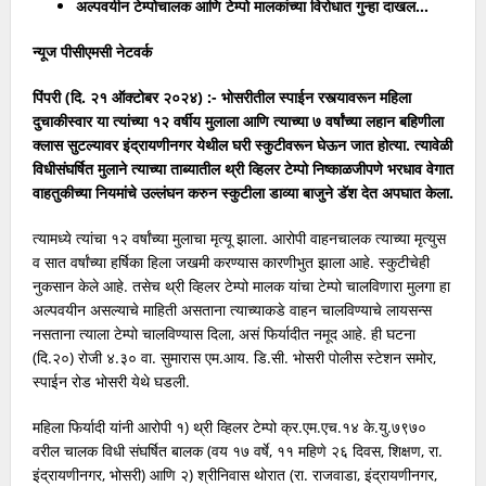
अल्पवयीन टेम्पोचालक आणि टेम्पो मालकांच्या विरोधात गुन्हा दाखल…
“भिमसृष्टी मैदान व माता रमाई स्मारकासाठी नागरिकांच्या भावनांचा सन्मान; २०८
न्यूज पीसीएमसी नेटवर्क
हरकतींवर सुनावणी” – अभिषेक बारणे…
पिंपरी (दि. २१ ऑक्टोबर २०२४) :- भोसरीतील स्पाईन रस्त्यावरून महिला
बिर्ला हॉस्पिटलजवळील पुलाचे तुटलेले कठडे तातडीने दुरुस्त करण्याची
दुचाकीस्वार या त्यांच्या १२ वर्षीय मुलाला आणि त्याच्या ७ वर्षांच्या लहान बहिणीला
क्लास सुटल्यावर इंद्रायणीनगर येथील घरी स्कुटीवरून घेऊन जात होत्या. त्यावेळी
विश्वजीत बारणे यांची मागणी…
विधीसंघर्षित मुलाने त्याच्या ताब्यातील थ्री व्हिलर टेम्पो निष्काळजीपणे भरधाव वेगात
वाहतुकीच्या नियमांचे उल्लंघन करुन स्कुटीला डाव्या बाजुने डॅश देत अपघात केला.
“हर्षवर्धन सपकाळ यांनी त्वरित जाहीर माफी मागावी” – योगेश बहल…
त्यामध्ये त्यांचा १२ वर्षांच्या मुलाचा मृत्यू झाला. आरोपी वाहनचालक त्याच्या मृत्युस
फोर्स ट्रॅव्हलरच्या धडकेत तरुणीचा मृत्यू; चालकाविरुद्ध निगडी पोलिसांत गुन्हा
व सात वर्षांच्या हर्षिका हिला जखमी करण्यास कारणीभुत झाला आहे. स्कुटीचेही
दाखल…
नुकसान केले आहे. तसेच थ्री व्हिलर टेम्पो मालक यांचा टेम्पो चालविणारा मुलगा हा
अल्पवयीन असल्याचे माहिती असताना त्याच्याकडे वाहन चालविण्याचे लायसन्स
जुन्या वादातून तरुणावर सिमेंट ब्लॉकने हल्ला…
नसताना त्याला टेम्पो चालविण्यास दिला, असं फिर्यादीत नमूद आहे. ही घटना
(दि.२०) रोजी ४.३० वा. सुमारास एम.आय. डि.सी. भोसरी पोलीस स्टेशन समोर,
स्पाईन रोड भोसरी येथे घडली.
महिला फिर्यादी यांनी आरोपी १) थ्री व्हिलर टेम्पो क्र.एम.एच.१४ के.यु.७९७०
वरील चालक विधी संघर्षित बालक (वय १७ वर्षे, ११ महिणे २६ दिवस, शिक्षण, रा.
इंद्रायणीनगर, भोसरी) आणि २) श्रीनिवास थोरात (रा. राजवाडा, इंद्रायणीनगर,