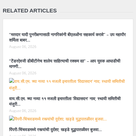
RELATED ARTICLES
“मतदार यादी पुनरीक्षणासाठी नागरिकांनी बीएलओंना सहकार्य करावे” – उप महापौर
शर्मिला बाबर…
August 06, 2026
“टेंडरऐवजी डीबीटीनेच शालेय साहित्याची रक्कम द्या” – आप युवक आघाडीची
मागणी…
August 06, 2026
वाय.सी.एम. च्या नव्या ११ मजली इमारतीला ‘विद्यासदन’ नाव; स्थायी समितीची
मंजुरी…
August 06, 2026
पिंपरी-चिंचवडमध्ये रस्त्यांची दुर्दशा; खड्डे युद्धपातळीवर बुजवा…