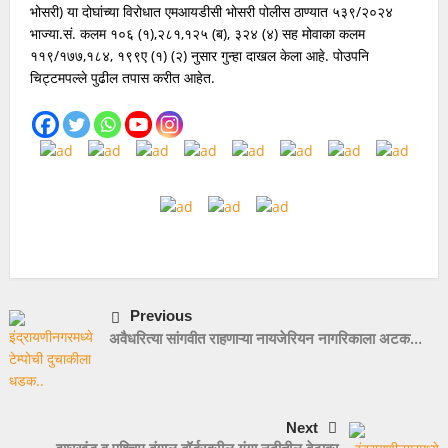
भोसरी) या दोघांच्या विरोधात एमआयडीसी भोसरी पोलीस ठाण्यात ५३९/२०२४
भाज्या.सं. कलम १०६ (१),२८१,१२५ (ब), ३२४ (४) सह मोवाका कलम
११९/१७७,१८४, १९९ए (१) (२) नुसार गुन्हा दाखल केला आहे. पोउपनि
चिट्टमपल्ले पुढील तपास करीत आहेत.
Previous
अवैधरित्या सांगवीत राहणाऱ्या नायजेरियन नागरिकाला अटक…
Next