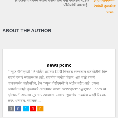
झारखंड व पश्चिम बंगाल बॉर्डरवरील गंगा नदीतील बेटावर
पोलिसांची कारवाई..
ABOUT THE AUTHOR
news pcmc
'' न्यूज पीसीएमसी '' हे पोर्टल आपल्या पिंपरी-चिंचवड शहरातील घडामोडींची बित्तं-
बातमी देणारं संकेतस्थळ आहे. बातमीचा मागोवा घेऊन, आहे तशी बातमी
वाचकांपर्यंत पोहोचविणे, हेच ''न्यूज पीसीएमसी''चे अंतीम ब्रीद आहे. कृपया
आपणांस काही सुचवायचे असलयास आपण newspcmc@gmail.com या
ईमेलवरती आपल्या सूचना पाठवाव्यात. आपल्या सुचनांचा नक्कीच आम्ही स्विकार
करू. धन्यवाद. संपादक....