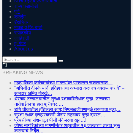
पिं चिं शहर व उपनगर वार्ता
राज्य घडामोडी
पुणे
क्राईम
शैक्षणिक
मावळ व जि. वार्ता
संपादकीय
जाहिराती
इ- पेपर
About us
BREAKING NEWS
महापालिका कर्मचाऱ्यांच्या मागण्यांवर प्रशासन सकारात्मक…
“अभिजीत दीपके यांनी इतिहासाचा अभ्यास करूनच वक्तव्य करावे” –
आमदार अमित गोरखे…
थेरगाव रुग्णालयातील सुरक्षा रक्षकाविरोधात गुन्हा; रुग्णाच्या
नातेवाईकाचा हात फ्रॅक्चर….
डांगे चौकातील हॉटेलला आग; निष्काळजीपणामुळे तरुणाचा मृत्यू…
सुरक्षा रक्षक मृत्यूप्रकरणी पोद्दार स्कूलवर गुन्हा दाखल…
प्रेयसीच्या संशयातून पीजी मॅनेजरचा खून…!
ज्येष्ठ नागरिकांच्या मागणीनंतर शहरातील १३ जलतरण तलाव सुरू
करण्याचे निर्देश…