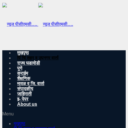
मुखपृष्ठ
पिं चिं शहर व उपनगर वार्ता
राज्य घडामोडी
पुणे
क्राईम
शैक्षणिक
मावळ व जि. वार्ता
संपादकीय
जाहिराती
इ- पेपर
About us
Menu
मुखपृष्ठ