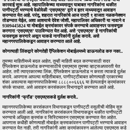
कारवाई सुरू आहे. महापालिकेच्या माध्यमातून याबाबत नागरिकांना थकीत
पाणीपट्टी भरण्याचे वेळोवेळी ‘एसएमएस’ द्वारे व इतर माध्यमातून आवाहन
करण्यात येत आहे. परंतू, शहरात नागरिकांचे आज रात्री ९ वाजता नळकनेक्शन
तोडण्यात येईल, अशा आशयाचे देवेश जोशी, महापालिका अधिकारी या नावाने व
9309445824 या मोबाईल क्रमांकावर संपर्क करण्याचे आवाहनपर फसवणूक
करणारा ‘एसएमएस’ पाठविण्यात येत आहे. असे ‘एसएमएस’ हे नागरिकांची
फसवणूक करणारे असून याकडे नागरिकांनी दुर्लक्ष करावे. असे
महानगरपालिकेकडून आवाहन करण्यात आले आहे.
कोणत्याही लिंकद्वारे कोणतेही ऍप्लिकेशन मोबाईलमध्ये डाऊनलोड करु नका..
तुमच्या माहितीमध्ये बदल आहेत, तुम्ही माहिती बदल करण्यासाठी सदर
ऍप्लिकेशन डाऊनलोड करण्यासाठीचे एसएमएस तुमच्या व्हाट्सअपवरती येत
आहेत. तरी त्याप्रकारच्या लिंक, ऍप्लिकेशन डाऊनलोड न करता त्याकडे दुर्लक्ष
करावे. आपणास आपल्या माहितीबाबत, पाणीपट्टीबाबत कोणत्याही प्रकारच्या
शंका असल्यास महानगरपालिकेच्या ८८८८००६६६६ या हेल्पलाईन क्रमांकावर
संपर्क साधावा. असे आवाहन करसंकलन विभागाद्वारे करण्यात आले आहे.
नागरिकांनी ‘फ्रॉड’ एसएमएसकडे दुर्लक्ष करावे..
महानगरपालिकेच्या करसंकलन विभागाकडून पाणीपट्टी वसुलीची मोहिम सुरु
करण्यात आली आहे. नागरिकांना करसंकलन विभागाकडून थकीत पाणीपट्टी
भरण्याचे अधिकृत क्रमांक व सिस्टिमवरुन एसएमएस करण्यात येत आहेत.
आपणास कधीही कोणत्याही मोबाईल क्रमाकांवरुन पाणीपट्टी भरण्याचे आवाहन
करण्यात येत नाही. तरी नागरिकांनी अशा क्रमांकावरुन आलेल्या एसएमएस कडे