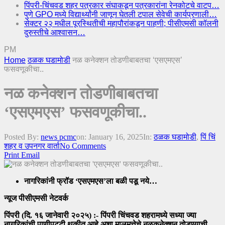
पिंपरी-चिंचवड शहर पत्रकार संघाकडून पत्रकारांना रेनकोटचे वाटप…
पुणे GPO मध्ये विद्यार्थ्यांनी जाणून घेतली टपाल सेवेची कार्यप्रणाली…
सेक्टर २२ मधील पूरस्थितीची महापौरांकडून पाहणी; पीसीएमसी कॉलनी
दुरुस्तीचे आश्वासन…
PM
Home
ठळक घडामोडी
नळ कनेक्शन तोडणीबाबतचा ‘एसएमएस’
फसवणूकीचा..
नळ कनेक्शन तोडणीबाबतचा
‘एसएमएस’ फसवणूकीचा..
Posted By:
news pcmc
on:
January 16, 2025
In:
ठळक घडामोडी
,
पिं चिं
शहर व उपनगर वार्ता
No Comments
Print
Email
नागरिकांनी फ्रॉड ‘एसएमएस’ला बळी पडू नये…
न्यूज पीसीएमसी नेटवर्क
पिंपरी (दि. १६ जानेवारी २०२५) :- पिंपरी चिंचवड शहरामध्ये सध्या ज्या
नागरिकांची पाणीपट्टी थकीत आहे अशा मालमत्तेचे नळकनेक्शन तोडण्याची