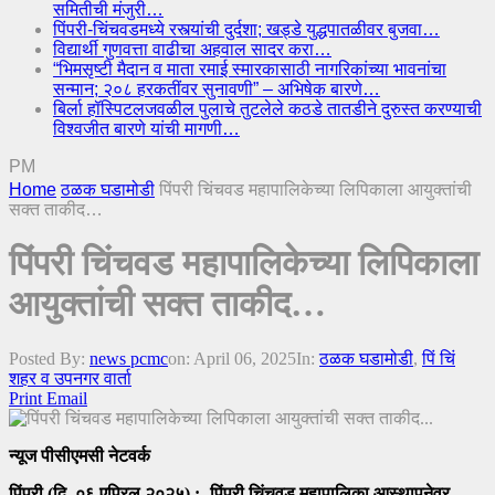
समितीची मंजुरी…
पिंपरी-चिंचवडमध्ये रस्त्यांची दुर्दशा; खड्डे युद्धपातळीवर बुजवा…
विद्यार्थी गुणवत्ता वाढीचा अहवाल सादर करा…
“भिमसृष्टी मैदान व माता रमाई स्मारकासाठी नागरिकांच्या भावनांचा
सन्मान; २०८ हरकतींवर सुनावणी” – अभिषेक बारणे…
बिर्ला हॉस्पिटलजवळील पुलाचे तुटलेले कठडे तातडीने दुरुस्त करण्याची
विश्वजीत बारणे यांची मागणी…
PM
Home
ठळक घडामोडी
पिंपरी चिंचवड महापालिकेच्या लिपिकाला आयुक्तांची
सक्त ताकीद…
पिंपरी चिंचवड महापालिकेच्या लिपिकाला
आयुक्तांची सक्त ताकीद…
Posted By:
news pcmc
on:
April 06, 2025
In:
ठळक घडामोडी
,
पिं चिं
शहर व उपनगर वार्ता
Print
Email
न्यूज पीसीएमसी नेटवर्क
पिंपरी (दि. ०६ एप्रिल २०२५) :- पिंपरी चिंचवड महापालिका आस्थापनेवर