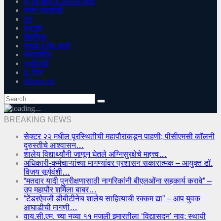
पिं चिं शहर व उपनगर वार्ता
राज्य घडामोडी
पुणे
क्राईम
शैक्षणिक
मावळ व जि. वार्ता
संपादकीय
जाहिराती
इ- पेपर
About us
BREAKING NEWS
सेक्टर २२ मधील पूरस्थितीची महापौरांकडून पाहणी; पीसीएमसी कॉलनी
दुरुस्तीचे आश्वासन…
शालेय विद्यार्थ्यांनी जाणून घेतले अग्निसुरक्षेचे महत्त्व…
अधिकारी-कर्मचाऱ्यांच्या मागण्यांवर प्रशासन सकारात्मक – आयुक्त डॉ.
विजय सूर्यवंशी…
“मतदार यादी पुनरीक्षणासाठी नागरिकांनी बीएलओंना सहकार्य करावे” –
उप महापौर शर्मिला बाबर…
“टेंडरऐवजी डीबीटीनेच शालेय साहित्याची रक्कम द्या” – आप युवक
आघाडीची मागणी…
वाय.सी.एम. च्या नव्या ११ मजली इमारतीला ‘विद्यासदन’ नाव; स्थायी