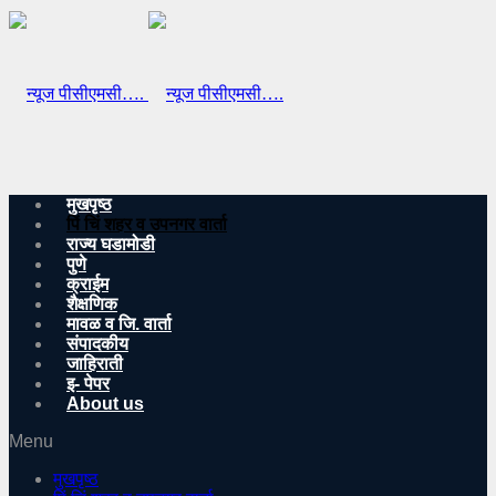
मुखपृष्ठ
पिं चिं शहर व उपनगर वार्ता
राज्य घडामोडी
पुणे
क्राईम
शैक्षणिक
मावळ व जि. वार्ता
संपादकीय
जाहिराती
इ- पेपर
About us
Menu
मुखपृष्ठ