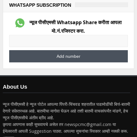
WHATSAPP SUBSCRIPTION
न्यूज पीसीएमसी Whatsapp Share करीता आपला
मो.नं.रजिस्टर करा.
About Us
न्यूज पीसीएमसी हे न्यूज पोर्टल आपल्या पिंपरी-चिंचवड शहरातील घडामोडींची बित्तं-बातमी
देणारे संकेतस्थळ आहे. बातमीचा मागोवा घेऊन आहे तशी बातमी वाचकांपर्यंत मांडणे, हेच
न्यूज पीसीएमसीचे अंतीम ब्रीद आहे.
कृपया आपणास काही सुचवायचे असेल तर newspcmc@gmail.com या
ईमेलवरती आपली Suggestion पाठवा. आपल्या सुचनांचा स्विकार आम्ही नक्की करू.