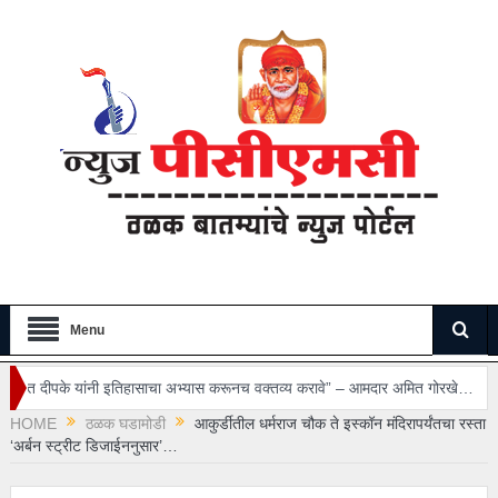
Menu
पके यांनी इतिहासाचा अभ्यास करूनच वक्तव्य करावे” – आमदार अमित गोरखे…
थेरगाव 
HOME
ठळक घडामोडी
आकुर्डीतील धर्मराज चौक ते इस्कॉन मंदिरापर्यंतचा रस्ता
तीचे आश्वासन…
‘अर्बन स्ट्रीट डिजाईननुसार’…