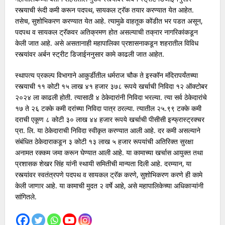
रस्त्याची रूंदी कमी करून पदपथ, सायकल ट्रॅक तयार करण्यात येत आहेत.
तसेच, सुशोभिकरण करण्यात येत आहे. त्यामुळे वाहतूक कोंडीत भर पडत असून,
पदपथ व सायकल ट्रॅकवर अतिक्रमण होत असल्याची तक्रार नागरिकांकडून
केली जात आहे. असे असतानाही महापालिका प्रशासनाकडून शहरातील विविध
रस्त्यांवर अर्बन स्ट्रीट डिजाईननुसार कामे काढली जात आहेत.
स्थापत्य प्रकल्प विभागाने आकुर्डीतील धर्मराज चौक ते इस्कॉन मंदिरापर्यंतच्या
रस्त्याची ११ कोटी १५ लाख ४१ हजार ३७८ रूपये खर्चाची निविदा १२ ऑक्टोबर
२०२४ ला काढली होती. त्यासाठी ४ ठेकेदारांनी निविदा भरल्या. त्या सर्व ठेकेदारांचे
१७ ते २६ टक्के कमी दरांच्या निविदा पात्र ठरल्या. त्यातील २५.९९ टक्के कमी
दराची एकूण ८ कोटी ३० लाख ४४ हजार रूपये खर्चाची पीसीसी इन्फ्रास्ट्रक्चर
प्रा. लि. या ठेकेदाराची निविदा स्वीकृत करण्यात आली आहे. दर कमी असल्याने
संबंधित ठेकेदाराकडून ३ कोटी १३ लाख ५ हजार रूपयांची अतिरिक्त सुरक्षा
अनामत रक्कम जमा करून घेण्यात आली आहे. या कामाच्या खर्चास आयुक्त तथा
प्रशासक शेखर सिंह यांनी स्थायी समितीची मान्यता दिली आहे. दरम्यान, या
रस्त्यांवर स्वतंत्रपणे पदपथ व सायकल ट्रॅक करणे, सुशोभिकरण करणे ही कामे
केली जाणार आहे. या कामाची मुदत २ वर्षे आहे, असे महापालिकेच्या अधिकाऱ्यांनी
सांगितले.