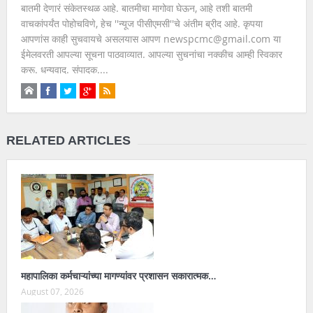
बातमी देणारं संकेतस्थळ आहे. बातमीचा मागोवा घेऊन, आहे तशी बातमी
वाचकांपर्यंत पोहोचविणे, हेच ''न्यूज पीसीएमसी''चे अंतीम ब्रीद आहे. कृपया
आपणांस काही सुचवायचे असलयास आपण newspcmc@gmail.com या
ईमेलवरती आपल्या सूचना पाठवाव्यात. आपल्या सुचनांचा नक्कीच आम्ही स्विकार
करू. धन्यवाद. संपादक....
RELATED ARTICLES
महापालिका कर्मचाऱ्यांच्या मागण्यांवर प्रशासन सकारात्मक…
August 07, 2026