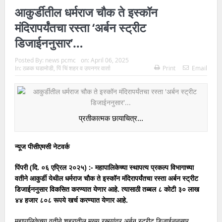
आकुर्डीतील धर्मराज चौक ते इस्कॉन
मंदिरापर्यंतचा रस्ता ‘अर्बन स्ट्रीट
डिजाईननुसार’…
Posted By:
news pcmc
on:
April 06, 2025
In:
ठळक घडामोडी
,
पिं चिं शहर व उपनगर वार्ता
Print
Email
प्रतीकात्मक छायाचित्र...
न्यूज पीसीएमसी नेटवर्क
पिंपरी (दि. ०६ एप्रिल २०२५) :- महापालिकेच्या स्थापत्य प्रकल्प विभागाच्या
वतीने आकुर्डी येथील धर्मराज चौक ते इस्कॉन मंदिरापर्यंतचा रस्ता अर्बन स्ट्रीट
डिजाईननुसार विकसित करण्यात येणार आहे. त्यासाठी तब्बल ८ कोटी ३० लाख
४४ हजार ८०८ रूपये खर्च करण्यात येणार आहे.
महापालिकेच्या वतीने शहरातील मुख्य रस्त्यांवर अर्बन स्ट्रीट डिजाईननुसार