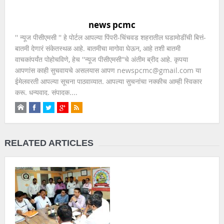
news pcmc
'' न्यूज पीसीएमसी '' हे पोर्टल आपल्या पिंपरी-चिंचवड शहरातील घडामोडींची बित्तं-
बातमी देणारं संकेतस्थळ आहे. बातमीचा मागोवा घेऊन, आहे तशी बातमी
वाचकांपर्यंत पोहोचविणे, हेच ''न्यूज पीसीएमसी''चे अंतीम ब्रीद आहे. कृपया
आपणांस काही सुचवायचे असलयास आपण newspcmc@gmail.com या
ईमेलवरती आपल्या सूचना पाठवाव्यात. आपल्या सुचनांचा नक्कीच आम्ही स्विकार
करू. धन्यवाद. संपादक....
RELATED ARTICLES