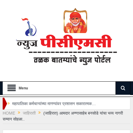
Menu
महापालिका कर्मचाऱ्यांच्या मागण्यांवर प्रशासन सकारात्मक…
HOME
जाहिराती
(जाहिरात) आमदार अण्णासाहेब बनसोडे यांचा भव्य नागरी
“अभिजीत दीपके यांनी इतिहासाचा अभ्यास करूनच वक्तव्य करावे” – आमदार
सन्मान सोहळा..
अमित गोरखे…