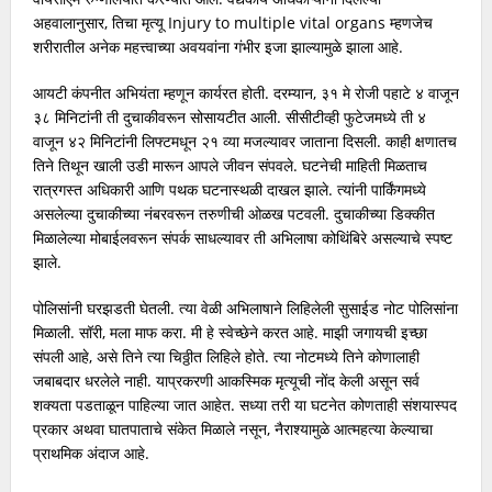
अहवालानुसार, तिचा मृत्यू Injury to multiple vital organs म्हणजेच
शरीरातील अनेक महत्त्वाच्या अवयवांना गंभीर इजा झाल्यामुळे झाला आहे.
आयटी कंपनीत अभियंता म्हणून कार्यरत होती. दरम्यान, ३१ मे रोजी पहाटे ४ वाजून
३८ मिनिटांनी ती दुचाकीवरून सोसायटीत आली. सीसीटीव्ही फुटेजमध्ये ती ४
वाजून ४२ मिनिटांनी लिफ्टमधून २१ व्या मजल्यावर जाताना दिसली. काही क्षणातच
तिने तिथून खाली उडी मारून आपले जीवन संपवले. घटनेची माहिती मिळताच
रात्रगस्त अधिकारी आणि पथक घटनास्थळी दाखल झाले. त्यांनी पार्किंगमध्ये
असलेल्या दुचाकीच्या नंबरवरून तरुणीची ओळख पटवली. दुचाकीच्या डिक्कीत
मिळालेल्या मोबाईलवरून संपर्क साधल्यावर ती अभिलाषा कोथिंबिरे असल्याचे स्पष्ट
झाले.
पोलिसांनी घरझडती घेतली. त्या वेळी अभिलाषाने लिहिलेली सुसाईड नोट पोलिसांना
मिळाली. सॉरी, मला माफ करा. मी हे स्वेच्छेने करत आहे. माझी जगायची इच्छा
संपली आहे, असे तिने त्या चिठ्ठीत लिहिले होते. त्या नोटमध्ये तिने कोणालाही
जबाबदार धरलेले नाही. याप्रकरणी आकस्मिक मृत्यूची नोंद केली असून सर्व
शक्यता पडताळून पाहिल्या जात आहेत. सध्या तरी या घटनेत कोणताही संशयास्पद
प्रकार अथवा घातपाताचे संकेत मिळाले नसून, नैराश्यामुळे आत्महत्या केल्याचा
प्राथमिक अंदाज आहे.