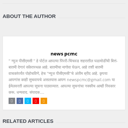
ABOUT THE AUTHOR
news pcmc
'' न्यूज पीसीएमसी '' हे पोर्टल आपल्या पिंपरी-चिंचवड शहरातील घडामोडींची बित्तं-
बातमी देणारं संकेतस्थळ आहे. बातमीचा मागोवा घेऊन, आहे तशी बातमी
वाचकांपर्यंत पोहोचविणे, हेच ''न्यूज पीसीएमसी''चे अंतीम ब्रीद आहे. कृपया
आपणांस काही सुचवायचे असलयास आपण newspcmc@gmail.com या
ईमेलवरती आपल्या सूचना पाठवाव्यात. आपल्या सुचनांचा नक्कीच आम्ही स्विकार
करू. धन्यवाद. संपादक....
RELATED ARTICLES