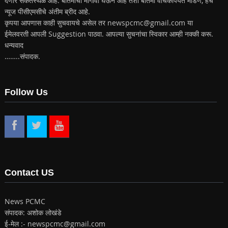
देणारे संकेतस्थळ आहे. बातमीचा मागोवा घेऊन आहे तशी बातमी वाचकांपर्यंत मांडणे, हेच
न्यूज पीसीएमसीचे अंतीम ब्रीद आहे.
कृपया आपणास काही सुचवायचे असेल तर newspcmc@gmail.com या
ईमेलवरती आपली Suggestion पाठवा. आपल्या सुचनांचा स्विकार आम्ही नक्की करू.
धन्यवाद
……..संपादक.
Follow Us
Contact US
News PCMC
संपादक: अशोक लोखंडे
ई-मेल :- newspcmc@gmail.com