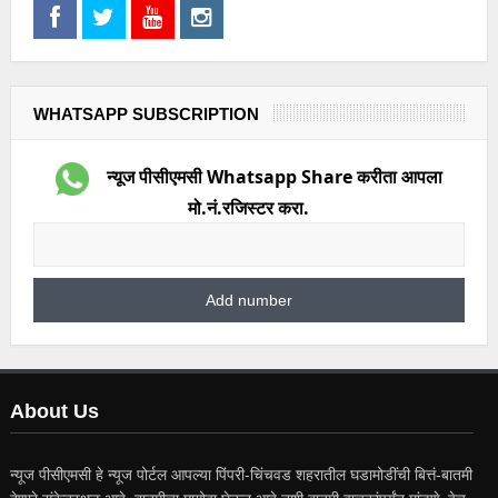
WHATSAPP SUBSCRIPTION
न्यूज पीसीएमसी Whatsapp Share करीता आपला
मो.नं.रजिस्टर करा.
About Us
न्यूज पीसीएमसी हे न्यूज पोर्टल आपल्या पिंपरी-चिंचवड शहरातील घडामोडींची बित्तं-बातमी