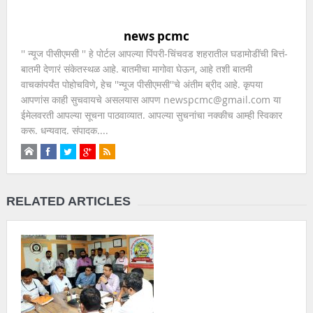
news pcmc
'' न्यूज पीसीएमसी '' हे पोर्टल आपल्या पिंपरी-चिंचवड शहरातील घडामोडींची बित्तं-
बातमी देणारं संकेतस्थळ आहे. बातमीचा मागोवा घेऊन, आहे तशी बातमी
वाचकांपर्यंत पोहोचविणे, हेच ''न्यूज पीसीएमसी''चे अंतीम ब्रीद आहे. कृपया
आपणांस काही सुचवायचे असलयास आपण newspcmc@gmail.com या
ईमेलवरती आपल्या सूचना पाठवाव्यात. आपल्या सुचनांचा नक्कीच आम्ही स्विकार
करू. धन्यवाद. संपादक....
RELATED ARTICLES