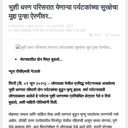
भुशी धरण परिसरात येणाऱ्या पर्यटकांच्या सुरक्षेचा
मुद्दा पुन्हा ऐरणीवर..
Posted By:
news pcmc
on:
June 09, 2025
In:
ठळक घडामोडी
,
पिं चिं शहर व उपनगर वार्ता
,
मावळ व जि. वार्ता
Print
Email
थेरगावातील दोन मित्र बुडाले…
न्यूज पीसीएमसी नेटवर्क
पिंपरी (दि. ०९ जून २०२५) :- लोणावळा येथील प्रसिद्ध पर्यटनस्थळ असलेल्या
भुशी धरणात रविवारी दोन पर्यटकांचा बुडून मृत्यू झाला. वर्षा पर्यटनासाठी
लोणावळ्यात आलेले हे पर्यटक भुशी धरणाच्या प्रतिबंधित क्षेत्रात गेले व तिथे
बुडाले, अशी माहिती पोलिसांनी दिली.
मोहम्मद जमाल आणि साहिल शेख अशी धरणात बुडून मृत्यू पावलेल्या तरुणांची नावे
आहेत. दोघेही उत्तर प्रदेशातील मिर्जापूर येथील रहिवासी असून सध्या थेरगाव, पुणे
येथे कामाला होते. आठ मित्रांसोबत ते लोणावळा येथे आले होते. दुपारी दोनच्या