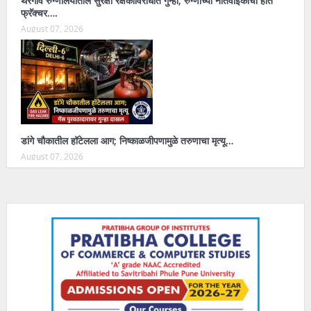
थेरगाव रुग्णालयातील सुरक्षा रक्षकाविरोधात गुन्हा; रुग्णाच्या नातेवाईकाचा हात
फ्रॅक्चर….
August 07, 2026
डांगे चौकातील हॉटेलला आग; निष्काळजीपणामुळे तरुणाचा मृत्यू…
August 07, 2026