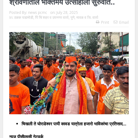
श्रावणातील भक्तिमय उत्साहाला सुरुवात..
Posted By:
news pcmc
on:
July 28, 2025
In:
ठळक घडामोडी
,
पिं चिं शहर व उपनगर वार्ता
,
पुणे
,
मावळ व जि. वार्ता
Print
Email
चिखली ते घोराडेश्वर पायी कावड यात्रेला हजारो भाविकांचा प्रतिसाद…
न्यूज पीसीएमसी नेटवर्क