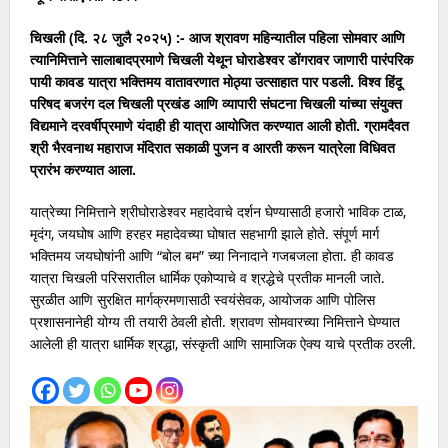
चिखली (दि. २८ जुलै २०२५) :- आज श्रावण महिन्यातील पहिला सोमवार आणि
त्यानिमित्ताने सालाबादप्रमाणे चिखली येथून घोराडेश्वर डोंगरावर जाणारी पारंपरिक
पायी कावड यात्रा भक्तिमय वातावरणात मोठ्या उत्साहात पार पडली. विश्व हिंदू
परिषद बजरंग दल चिखली प्रखंड आणि व्यापारी संघटना चिखली यांच्या संयुक्त
विद्यमाने दरवर्षीप्रमाणे यंदाही ही यात्रा आयोजित करण्यात आली होती. ग्रामदैवत
श्री भैरवनाथ महाराज मंदिरात सकाळी पुजन व आरती करून यात्रेला विधिवत
प्रारंभ करण्यात आला.
यात्रेच्या निमित्ताने श्रीघोराडेश्वर महादेवाचे दर्शन घेण्यासाठी हजारो भाविक टाळ,
मृदंग, जयघोष आणि हरहर महादेवच्या घोषात सहभागी झाले होते. संपूर्ण मार्ग
भक्तिमय जयघोषांनी आणि “बोल बम” च्या निनादाने गजबजला होता. ही कावड
यात्रा चिखली परिसरातील धार्मिक एकोप्याचे व श्रद्धेचे प्रतीक मानली जाते.
सुरळीत आणि सुरक्षित मार्गक्रमणासाठी स्वयंसेवक, आयोजक आणि पोलिस
प्रशासनानेही योग्य ती तयारी ठेवली होती. श्रावण सोमवारच्या निमित्ताने घेण्यात
आलेली ही यात्रा धार्मिक श्रद्धा, संस्कृती आणि सामाजिक ऐक्य याचे प्रतीक ठरली.