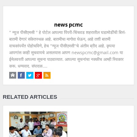
news pcmc
'' न्यूज पीसीएमसी '' हे पोर्टल आपल्या पिंपरी-चिंचवड शहरातील घडामोडींची बित्तं-
बातमी देणारं संकेतस्थळ आहे. बातमीचा मागोवा घेऊन, आहे तशी बातमी
वाचकांपर्यंत पोहोचविणे, हेच ''न्यूज पीसीएमसी''चे अंतीम ब्रीद आहे. कृपया
आपणांस काही सुचवायचे असलयास आपण newspcmc@gmail.com या
ईमेलवरती आपल्या सूचना पाठवाव्यात. आपल्या सुचनांचा नक्कीच आम्ही स्विकार
करू. धन्यवाद. संपादक....
RELATED ARTICLES