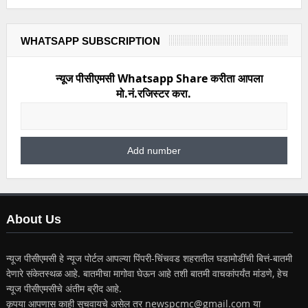
WHATSAPP SUBSCRIPTION
न्यूज पीसीएमसी Whatsapp Share करीता आपला
मो.नं.रजिस्टर करा.
About Us
न्यूज पीसीएमसी हे न्यूज पोर्टल आपल्या पिंपरी-चिंचवड शहरातील घडामोडींची बित्तं-बातमी
देणारे संकेतस्थळ आहे. बातमीचा मागोवा घेऊन आहे तशी बातमी वाचकांपर्यंत मांडणे, हेच
न्यूज पीसीएमसीचे अंतीम ब्रीद आहे.
कृपया आपणास काही सुचवायचे असेल तर newspcmc@gmail.com या