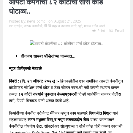
आयटी कंपनीचा ८२ कोटींचा सोर्स कोड
घोटाळा..
Posted By:
news pcmc
on:
August 21, 2025
In:
क्राईम
,
ठळक घडामोडी
,
पिं चिं शहर व उपनगर वार्ता
,
पुणे
,
मावळ व जि. वार्ता
Print
Email
तीनजण सायबर पोलिसांच्या जाळ्यात…
न्यूज पीसीएमसी नेटवर्क
पिंपरी : (दि. २१ ऑगस्ट २०२५) :-
हिंजवडीतील एका नामांकित आयटी कंपनीतून
कॉपीराइट संरक्षित सोर्स कोड व डेटा चोरून स्वतःची नवी कंपनी स्थापन करून
तब्बल
८२ कोटी रुपयांचे नुकसान केल्याप्रकरणी
तिन्ही आरोपींना सायबर पोलीस
ठाणे, पिंपरी-चिंचवड यांनी अटक केली आहे.
फिर्यादीच्या कंपनीत प्रोजेक्ट मॅनेजर म्हणून काम पाहणारे
बिश्वजीत मिश्रा
याने
सहकाऱ्यांसह
सागर मधुकर विष्णु व नयुम सल्लाऊद्दीन शेख
यांच्या संगनमताने
कंपनीतील गोपनीय डेटा, सॉफ्टवेअर सोल्युशन्स व सोर्स कोड चोरी करून स्वतःची
Apexionics Solutions Pvt Ltd
नावाची नवी कंपनी सुरू केली. या