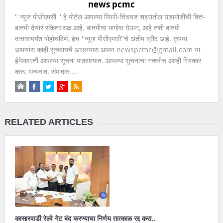
news pcmc
'' न्यूज पीसीएमसी '' हे पोर्टल आपल्या पिंपरी-चिंचवड शहरातील घडामोडींची बित्तं-
बातमी देणारं संकेतस्थळ आहे. बातमीचा मागोवा घेऊन, आहे तशी बातमी
वाचकांपर्यंत पोहोचविणे, हेच ''न्यूज पीसीएमसी''चे अंतीम ब्रीद आहे. कृपया
आपणांस काही सुचवायचे असलयास आपण newspcmc@gmail.com या
ईमेलवरती आपल्या सूचना पाठवाव्यात. आपल्या सुचनांचा नक्कीच आम्ही स्विकार
करू. धन्यवाद. संपादक....
RELATED ARTICLES
कासारवाडी रेल्वे गेट बंद करण्याचा निर्णय तात्काळ रद्द करा..