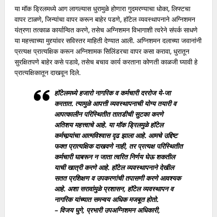
या मॉक ड्रिलमध्ये आग लागल्यास धुरामुळे होणारा गुदमरण्याचा धोका, लिफ्टचा
वापर टाळणे, जिन्यांचा वापर करून बाहेर पडणे, हॉटेल व्यवस्थापनाने अग्निशमन
यंत्रणा तत्काळ कार्यान्वित करणे, तसेच अग्निशमन विभागाशी त्वरेने संपर्क साधणे
या महत्त्वाच्या मुद्द्यांवर सविस्तर माहिती देण्यात आली. अग्निशमन दलाच्या जवानांनी
प्रत्यक्ष प्रात्यक्षिक करून अग्निशामक सिलिंडरचा वापर कसा करावा, धुरातून
सुरक्षितपणे बाहेर कसे पडावे, तसेच बचाव कार्य करताना कोणती काळजी घ्यावी हे
प्रात्यक्षिकातून दाखवून दिले.
हॉटेलमध्ये हजारो नागरिक व कर्मचारी दररोज ये-जा
करतात. त्यामुळे आपत्ती व्यवस्थापनाची योग्य तयारी व
आपत्कालीन परिस्थितीत तातडीची सुटका करणे
अतिशय महत्त्वाचे आहे. या मॉक ड्रिलमुळे हॉटेल
कर्मचार्‍यांचा आत्मविश्वास दृढ झाला आहे. आमचे उद्दिष्ट
फक्त प्रात्यक्षिक दाखवणे नाही, तर प्रत्यक्ष परिस्थितीत
कर्मचारी घाबरून न जाता त्वरित निर्णय घेऊ शकतील
याची खात्री करणे आहे. हॉटेल व्यवस्थापनाने देखील
सतत प्रशिक्षण व उपकरणांची तपासणी करणे आवश्यक
आहे. अशा सरावांमुळे प्रशासन, हॉटेल व्यवस्थापन व
नागरिक यांच्यात समन्वय अधिक मजबूत होतो.
– विजय घुगे, प्रभारी उपअग्निशमन अधिकारी,