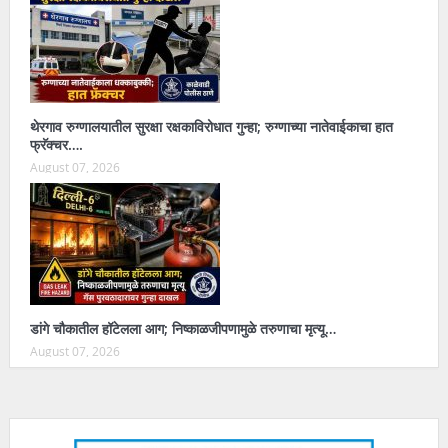
थेरगाव रुग्णालयातील सुरक्षा रक्षकाविरोधात गुन्हा; रुग्णाच्या नातेवाईकाचा हात
फ्रॅक्चर….
August 07, 2026
डांगे चौकातील हॉटेलला आग; निष्काळजीपणामुळे तरुणाचा मृत्यू…
August 07, 2026