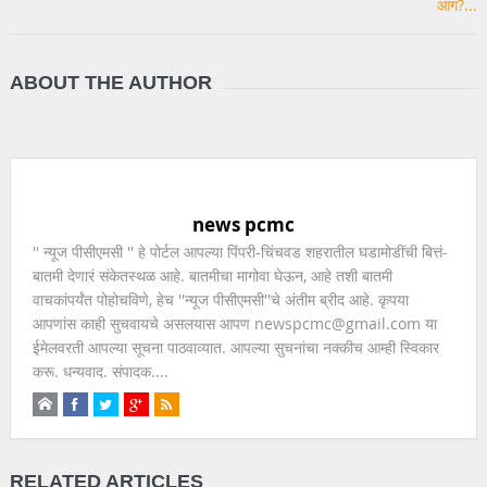
ABOUT THE AUTHOR
news pcmc
'' न्यूज पीसीएमसी '' हे पोर्टल आपल्या पिंपरी-चिंचवड शहरातील घडामोडींची बित्तं-
बातमी देणारं संकेतस्थळ आहे. बातमीचा मागोवा घेऊन, आहे तशी बातमी
वाचकांपर्यंत पोहोचविणे, हेच ''न्यूज पीसीएमसी''चे अंतीम ब्रीद आहे. कृपया
आपणांस काही सुचवायचे असलयास आपण newspcmc@gmail.com या
ईमेलवरती आपल्या सूचना पाठवाव्यात. आपल्या सुचनांचा नक्कीच आम्ही स्विकार
करू. धन्यवाद. संपादक....
RELATED ARTICLES