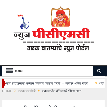
Menu
 अभ्यास करूनच वक्तव्य करावे” – आमदार अमित गोरखे…
थेरगाव रुग्णालयातील सुरक्षा रक
HOME
ठळक घडामोडी
वाकडमधील हॉटेलमध्ये भीषण आग?…