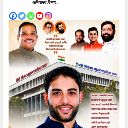
अग्निशमन विभाग…