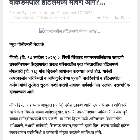
वाकडमधील हॉटेलमध्ये भीषण आग?…
Posted By:
news pcmc
on:
September 17, 2025
In:
ठळक घडामोडी
,
पिं चिं शहर व उपनगर वार्ता
Print
Email
न्यूज पीसीएमसी नेटवर्क
पिंपरी, (दि. १७ सप्टेंबर २०२५) :- पिंपरी चिंचवड महानगरपालिकेच्या रहाटणी
उपअग्निशमन केंद्रामार्फत वाकड परिसरातील एका पंचतारांकित हॉटेलमध्ये
मंगळवारी (दि. १६) मॉक ड्रिलचे आयोजन करण्यात आले होते. यावेळी
आपत्कालीन परिस्थिती व अग्निदुर्घटनेच्या प्रसंगी नागरिकांची व हॉटेलमधील
कर्मचाऱ्यांची सुरक्षित सुटका कशी करावी याबाबत मार्गदर्शनासह प्रत्यक्ष प्रात्यक्षिक
दाखवण्यात आले.
मॉक ड्रिल सहाय्यक आयुक्त (अग्नि) उमेश ढाकणे आणि उपअग्निशमन अधिकारी
ऋषिकांत चिपाडे यांच्या आदेशानुसार, प्रभारी उपअग्निशमन अधिकारी विजय घुगे
यांच्या मार्गदर्शनाखाली पार पडली. या मॉक ड्रिल मध्ये अग्निशमन विभागातील
अधिकारी, स्थायी कर्मचारी, शिकाऊ जवान,सहभागी झाले हिते. तसेच यावेळी हॉटेल
व्यवस्थापन प्रतिनिधी व कर्मचारी मोठ्या संख्येने उपस्थित होते.