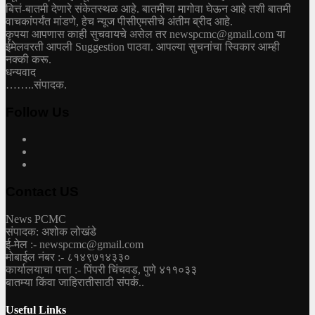
बित्तं-बातमी देणारे संकेतस्थळ आहे. बातमीचा मागोवा घेऊन आहे तशी बातमी
वाचकांपर्यंत मांडणे, हेच न्यूज पीसीएमसीचे अंतीम ब्रीद आहे.
कृपया आपणास काही सुचवायचे असेल तर newspcmc@gmail.com या
ईमेलवरती आपली Suggestion पाठवा. आपल्या सुचनांचा स्विकार आम्ही
नक्की करू.
धन्यवाद
……..संपादक.
Follow Us
Contact US
News PCMC
संपादक: अशोक लोखंडे
ई-मेल :- newspcmc@gmail.com
मोबाईल नंबर :- ८१४९७१४३३०
कार्यालयाचा पत्ता :- पिंपरी चिंचवड, पुणे ४११०३३
बातम्या किंवा जाहिरातीसाठी संपर्क..
Useful Links