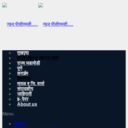
मुखपृष्ठ
पिं चिं शहर व उपनगर वार्ता
राज्य घडामोडी
पुणे
क्राईम
शैक्षणिक
मावळ व जि. वार्ता
संपादकीय
जाहिराती
इ- पेपर
About us
Menu
मुखपृष्ठ