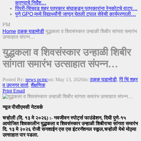
करण्याचे निर्देश…
पिंपरी-चिंचवड शहर पत्रकार संघाकडून पत्रकारांना रेनकोटचे वाटप…
पुणे GPO मध्ये विद्यार्थ्यांनी जाणून घेतली टपाल सेवेची कार्यप्रणाली…
PM
Home
ठळक घडामोडी
युद्धकला व शिवसंस्कार उन्हाळी शिबीर सांगता समारंभ
उत्साहात संपन्न…
युद्धकला व शिवसंस्कार उन्हाळी शिबीर
सांगता समारंभ उत्साहात संपन्न…
Posted By:
news pcmc
on:
May 13, 2026
In:
ठळक घडामोडी
,
पिं चिं शहर
व उपनगर वार्ता
,
शैक्षणिक
Print
Email
न्यूज पीसीएमसी नेटवर्क
चऱ्होली (दि. १३ मे २०२६) :- नवजीवन स्पोर्ट्स फाउंडेशन, दिघी पुणे-१५
आयोजित शिवकालीन युद्धकला व शिवसंस्कार उन्हाळी शिबीराचा सांगता समारंभ
दि. १३ मे २०२६ रोजी सनशाईन एस एस इंटरनॅशनल स्कूल,चऱ्होली येथे मोठ्या
उत्साहात पार पडला.