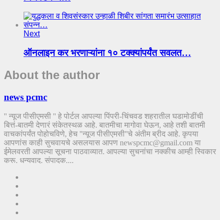
Next
ऑनलाइन कर भरणाऱ्यांना १० टक्क्यांपर्यंत सवलत…
About the author
news pcmc
'' न्यूज पीसीएमसी '' हे पोर्टल आपल्या पिंपरी-चिंचवड शहरातील घडामोडींची
बित्तं-बातमी देणारं संकेतस्थळ आहे. बातमीचा मागोवा घेऊन, आहे तशी बातमी
वाचकांपर्यंत पोहोचविणे, हेच ''न्यूज पीसीएमसी''चे अंतीम ब्रीद आहे. कृपया
आपणांस काही सुचवायचे असलयास आपण newspcmc@gmail.com या
ईमेलवरती आपल्या सूचना पाठवाव्यात. आपल्या सुचनांचा नक्कीच आम्ही स्विकार
करू. धन्यवाद. संपादक....