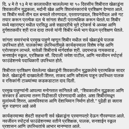
दि. ४ मे ते १३ मे या कालावधीत चाललेल्या या १० दिवसीय शिबीरात खेळाडूंना
शिवकालीन युद्धकला, मर्दानी खेळ आणि शिवसंस्कारांचे प्रशिक्षण देण्यात आले.
या शिबीर मध्ये तीन दल बनवले तोरणादल, प्रतापगडदल, शिवनेरीदल असे गट
तयार करून प्रत्येक दल चे सांगता शेवटी प्रात्यक्षिक करून घेतले.या शिबीर
मध्ये महाराष्ट्र मधील प्रसिद्ध असे सह्याद्रीचे भुते ट्रेकर्स चे अध्यक्ष आणि
दुर्गशतकवीर श्री राज दादा तपसे यांनी शिबीर मध्ये भाग घेऊन प्रशिक्षण घेतले.
सांगता समारंभाचे प्रमुख पाहुणे म्हणून शिबीर मधील सर्व खेळाडूंचे पालक
उपस्थित होते. पालकांच्या उपस्थितीमुळे कार्यक्रमाला विशेष स्नेह आणि
प्रोत्साहन लाभले. यावेळी शिबीराचे मार्गदर्शक श्री. उदयभाऊ गायकवाड ,
सनशाईन स्कूल, प्रशिक्षक सौ. दिपाली जयेश पाटील, आणि नवजीवन स्पोर्ट्स
फाउंडेशनचे पदाधिकारी उपस्थित होते.
शिबीरात प्रशिक्षण घेतलेल्या खेळाडूंनी शिवकालीन युद्धकलेचे प्रात्यक्षिक सादर
केले. खेळाडूंनी दाखवलेली शिस्त, ताकद आणि कौशल्य पाहून उपस्थित पालक
व रसिकांनी टाळ्यांच्या कडकडाटात दाद दिली.
प्रमुख पाहुण्यांनी आपल्या मनोगतात सांगितले की, “शिवकालीन युद्धकला आणि
संस्कार हे आपल्या तरुण पिढीसाठी प्रेरणादायी आहेत. अशा शिबीरांमधून
मुलांमध्ये शिस्त, आत्मविश्वास आणि देशाभिमान निर्माण होतो.” पुढेही हा क्लास
सुरु राहणार आहे असे
कार्यक्रमाच्या शेवटी सहभागी सर्व खेळाडूंना प्रमाणपत्रे देऊन गौरवण्यात आले.
नवजीवन स्पोर्ट्स फाउंडेशनच्या वतीने प्रशिक्षक, पालक, सनशाईन स्कूल
प्रशासन आणि उपस्थितांचे आभार मानण्यात आले.