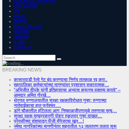
पिं चिं शहर व उपनगर वार्ता
राज्य घडामोडी
पुणे
क्राईम
शैक्षणिक
मावळ व जि. वार्ता
संपादकीय
जाहिराती
इ- पेपर
About us
BREAKING NEWS
कासारवाडी रेल्वे गेट बंद करण्याचा निर्णय तात्काळ रद्द करा..
महापालिका कर्मचाऱ्यांच्या मागण्यांवर प्रशासन सकारात्मक…
“अभिजीत दीपके यांनी इतिहासाचा अभ्यास करूनच वक्तव्य करावे” –
आमदार अमित गोरखे…
थेरगाव रुग्णालयातील सुरक्षा रक्षकाविरोधात गुन्हा; रुग्णाच्या
नातेवाईकाचा हात फ्रॅक्चर….
डांगे चौकातील हॉटेलला आग; निष्काळजीपणामुळे तरुणाचा मृत्यू…
सुरक्षा रक्षक मृत्यूप्रकरणी पोद्दार स्कूलवर गुन्हा दाखल…
प्रेयसीच्या संशयातून पीजी मॅनेजरचा खून…!
ज्येष्ठ नागरिकांच्या मागणीनंतर शहरातील १३ जलतरण तलाव सुरू