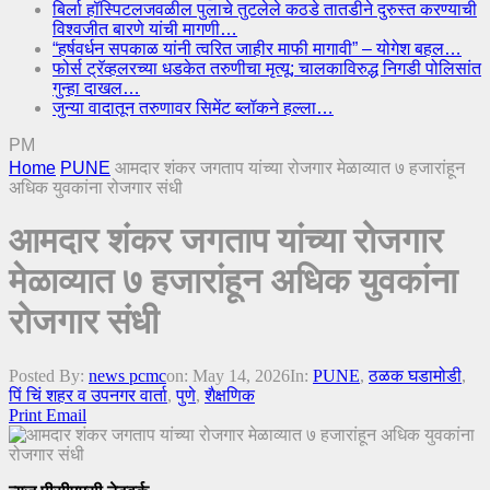
बिर्ला हॉस्पिटलजवळील पुलाचे तुटलेले कठडे तातडीने दुरुस्त करण्याची
विश्वजीत बारणे यांची मागणी…
“हर्षवर्धन सपकाळ यांनी त्वरित जाहीर माफी मागावी” – योगेश बहल…
फोर्स ट्रॅव्हलरच्या धडकेत तरुणीचा मृत्यू; चालकाविरुद्ध निगडी पोलिसांत
गुन्हा दाखल…
जुन्या वादातून तरुणावर सिमेंट ब्लॉकने हल्ला…
PM
Home
PUNE
आमदार शंकर जगताप यांच्या रोजगार मेळाव्यात ७ हजारांहून
अधिक युवकांना रोजगार संधी
आमदार शंकर जगताप यांच्या रोजगार
मेळाव्यात ७ हजारांहून अधिक युवकांना
रोजगार संधी
Posted By:
news pcmc
on:
May 14, 2026
In:
PUNE
,
ठळक घडामोडी
,
पिं चिं शहर व उपनगर वार्ता
,
पुणे
,
शैक्षणिक
Print
Email