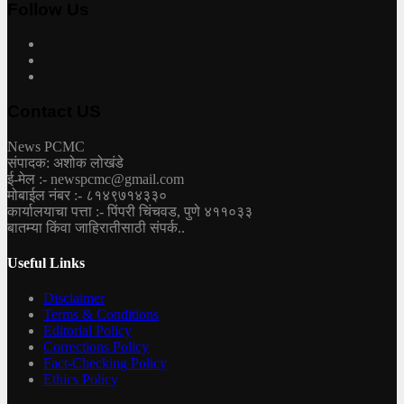
Follow Us
Contact US
News PCMC
संपादक: अशोक लोखंडे
ई-मेल :- newspcmc@gmail.com
मोबाईल नंबर :- ८१४९७१४३३०
कार्यालयाचा पत्ता :- पिंपरी चिंचवड, पुणे ४११०३३
बातम्या किंवा जाहिरातीसाठी संपर्क..
Useful Links
Disclaimer
Terms & Conditions
Editorial Policy
Corrections Policy
Fact-Checking Policy
Ethics Policy