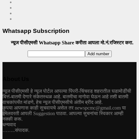
Whatsapp Subscription
न्यूज पीसीएमसी Whatsapp Share करीता आपला मो.नं.रजिस्टर करा.
About Us
न्यूज पीसीएमसी हे न्यूज पोर्टल आपल्या पिंपरी-चिंचवड शहरातील घडामोडींची
बित्तं-बातमी देणारे संकेतस्थळ आहे. बातमीचा मागोवा घेऊन आहे तशी बातमी
वाचकांपर्यंत मांडणे, हेच न्यूज पीसीएमसीचे अंतीम ब्रीद आहे.
कृपया आपणास काही सुचवायचे असेल तर newspcmc@gmail.com या
ईमेलवरती आपली Suggestion पाठवा. आपल्या सुचनांचा स्विकार आम्ही
नक्की करू.
धन्यवाद
……..संपादक.