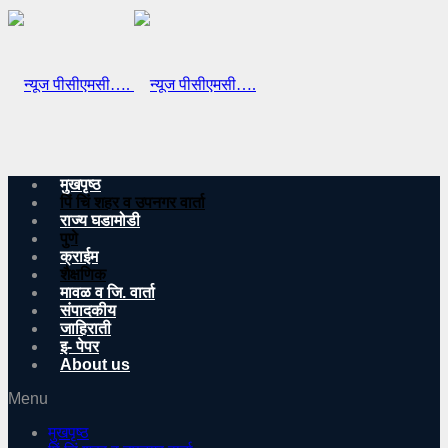
मुखपृष्ठ
पिं चिं शहर व उपनगर वार्ता
राज्य घडामोडी
पुणे
क्राईम
शैक्षणिक
मावळ व जि. वार्ता
संपादकीय
जाहिराती
इ- पेपर
About us
Menu
मुखपृष्ठ