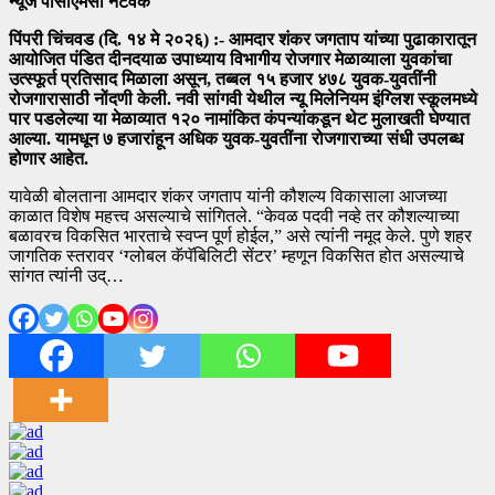
न्यूज पीसीएमसी नेटवर्क
पिंपरी चिंचवड (दि. १४ मे २०२६) :- आमदार शंकर जगताप यांच्या पुढाकारातून
आयोजित पंडित दीनदयाळ उपाध्याय विभागीय रोजगार मेळाव्याला युवकांचा
उत्स्फूर्त प्रतिसाद मिळाला असून, तब्बल १५ हजार ४७८ युवक-युवतींनी
रोजगारासाठी नोंदणी केली. नवी सांगवी येथील न्यू मिलेनियम इंग्लिश स्कूलमध्ये
पार पडलेल्या या मेळाव्यात १२० नामांकित कंपन्यांकडून थेट मुलाखती घेण्यात
आल्या. यामधून ७ हजारांहून अधिक युवक-युवतींना रोजगाराच्या संधी उपलब्ध
होणार आहेत.
यावेळी बोलताना आमदार शंकर जगताप यांनी कौशल्य विकासाला आजच्या
काळात विशेष महत्त्व असल्याचे सांगितले. “केवळ पदवी नव्हे तर कौशल्याच्या
बळावरच विकसित भारताचे स्वप्न पूर्ण होईल,” असे त्यांनी नमूद केले. पुणे शहर
जागतिक स्तरावर ‘ग्लोबल कॅपॅबिलिटी सेंटर’ म्हणून विकसित होत असल्याचे
सांगत त्यांनी उद्…