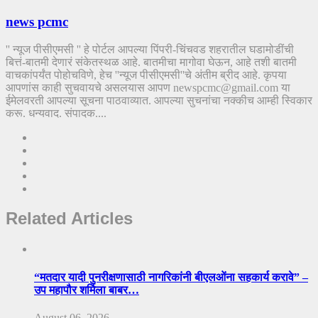
news pcmc
'' न्यूज पीसीएमसी '' हे पोर्टल आपल्या पिंपरी-चिंचवड शहरातील घडामोडींची
बित्तं-बातमी देणारं संकेतस्थळ आहे. बातमीचा मागोवा घेऊन, आहे तशी बातमी
वाचकांपर्यंत पोहोचविणे, हेच ''न्यूज पीसीएमसी''चे अंतीम ब्रीद आहे. कृपया
आपणांस काही सुचवायचे असलयास आपण newspcmc@gmail.com या
ईमेलवरती आपल्या सूचना पाठवाव्यात. आपल्या सुचनांचा नक्कीच आम्ही स्विकार
करू. धन्यवाद. संपादक....
Related Articles
“मतदार यादी पुनरीक्षणासाठी नागरिकांनी बीएलओंना सहकार्य करावे” –
उप महापौर शर्मिला बाबर…
August 06, 2026