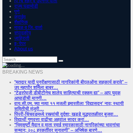
पिं चिं शहर व उपनगर वार्ता
राज्य घडामोडी
पुणे
क्राईम
शैक्षणिक
मावळ व जि. वार्ता
संपादकीय
जाहिराती
इ- पेपर
About us
BREAKING NEWS
“मतदार यादी पुनरीक्षणासाठी नागरिकांनी बीएलओंना सहकार्य करावे” –
उप महापौर शर्मिला बाबर…
“टेंडरऐवजी डीबीटीनेच शालेय साहित्याची रक्कम द्या” – आप युवक
आघाडीची मागणी…
वाय.सी.एम. च्या नव्या ११ मजली इमारतीला ‘विद्यासदन’ नाव; स्थायी
समितीची मंजुरी…
पिंपरी-चिंचवडमध्ये रस्त्यांची दुर्दशा; खड्डे युद्धपातळीवर बुजवा…
विद्यार्थी गुणवत्ता वाढीचा अहवाल सादर करा…
“भिमसृष्टी मैदान व माता रमाई स्मारकासाठी नागरिकांच्या भावनांचा
सन्मान; २०८ हरकतींवर सुनावणी” – अभिषेक बारणे…