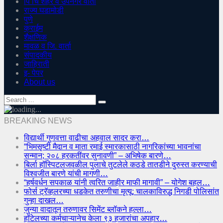
पिं चिं शहर व उपनगर वार्ता
राज्य घडामोडी
पुणे
क्राईम
शैक्षणिक
मावळ व जि. वार्ता
संपादकीय
जाहिराती
इ- पेपर
About us
BREAKING NEWS
विद्यार्थी गुणवत्ता वाढीचा अहवाल सादर करा…
“भिमसृष्टी मैदान व माता रमाई स्मारकासाठी नागरिकांच्या भावनांचा
सन्मान; २०८ हरकतींवर सुनावणी” – अभिषेक बारणे…
बिर्ला हॉस्पिटलजवळील पुलाचे तुटलेले कठडे तातडीने दुरुस्त करण्याची
विश्वजीत बारणे यांची मागणी…
“हर्षवर्धन सपकाळ यांनी त्वरित जाहीर माफी मागावी” – योगेश बहल…
फोर्स ट्रॅव्हलरच्या धडकेत तरुणीचा मृत्यू; चालकाविरुद्ध निगडी पोलिसांत
गुन्हा दाखल…
जुन्या वादातून तरुणावर सिमेंट ब्लॉकने हल्ला…
हॉटेलच्या कर्मचाऱ्यानेच केला ९३ हजारांचा अपहार…