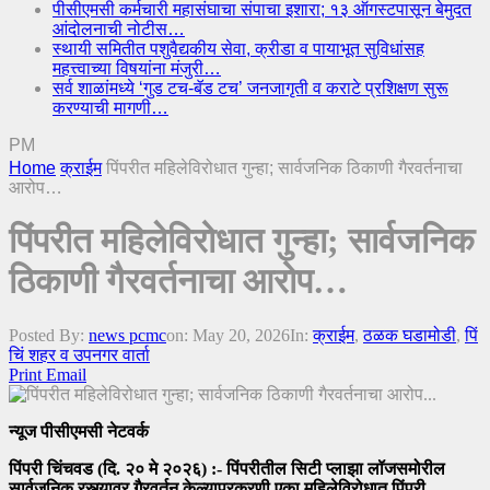
पीसीएमसी कर्मचारी महासंघाचा संपाचा इशारा; १३ ऑगस्टपासून बेमुदत
आंदोलनाची नोटीस…
स्थायी समितीत पशुवैद्यकीय सेवा, क्रीडा व पायाभूत सुविधांसह
महत्त्वाच्या विषयांना मंजुरी…
सर्व शाळांमध्ये ‘गुड टच-बॅड टच’ जनजागृती व कराटे प्रशिक्षण सुरू
करण्याची मागणी…
PM
Home
क्राईम
पिंपरीत महिलेविरोधात गुन्हा; सार्वजनिक ठिकाणी गैरवर्तनाचा
आरोप…
पिंपरीत महिलेविरोधात गुन्हा; सार्वजनिक
ठिकाणी गैरवर्तनाचा आरोप…
Posted By:
news pcmc
on:
May 20, 2026
In:
क्राईम
,
ठळक घडामोडी
,
पिं
चिं शहर व उपनगर वार्ता
Print
Email
न्यूज पीसीएमसी नेटवर्क
पिंपरी चिंचवड (दि. २० मे २०२६) :- पिंपरीतील सिटी प्लाझा लॉजसमोरील
सार्वजनिक रस्त्यावर गैरवर्तन केल्याप्रकरणी एका महिलेविरोधात पिंपरी