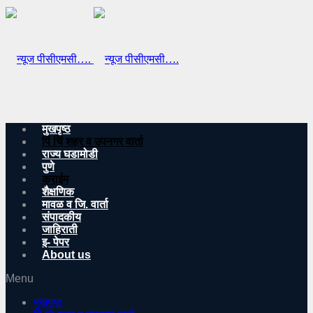
मुखपृष्ठ
पिं चिं शहर व उपनगर वार्ता
राज्य घडामोडी
पुणे
क्राईम
शैक्षणिक
मावळ व जि. वार्ता
संपादकीय
जाहिराती
इ- पेपर
About us
Menu
मुखपृष्ठ