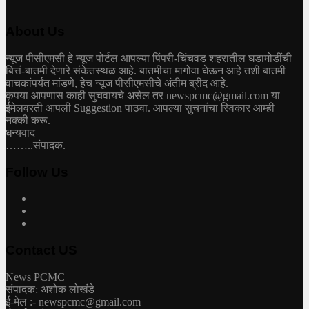
About Us
न्यूज पीसीएमसी हे न्यूज पोर्टल आपल्या पिंपरी-चिंचवड शहरातील घडामोडींची
बित्तं-बातमी देणारे संकेतस्थळ आहे. बातमीचा मागोवा घेऊन आहे तशी बातमी
वाचकांपर्यंत मांडणे, हेच न्यूज पीसीएमसीचे अंतीम ब्रीद आहे.
कृपया आपणास काही सुचवायचे असेल तर newspcmc@gmail.com या
ईमेलवरती आपली Suggestion पाठवा. आपल्या सुचनांचा स्विकार आम्ही
नक्की करू.
धन्यवाद
……..संपादक.
Follow Us
Contact US
News PCMC
संपादक: अशोक लोखंडे
ई-मेल :- newspcmc@gmail.com