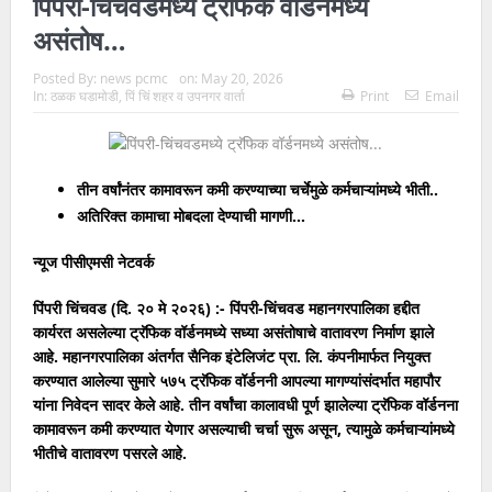
पिंपरी-चिंचवडमध्ये ट्रॅफिक वॉर्डनमध्ये
असंतोष…
Posted By:
news pcmc
on:
May 20, 2026
In:
ठळक घडामोडी
,
पिं चिं शहर व उपनगर वार्ता
Print
Email
तीन वर्षांनंतर कामावरून कमी करण्याच्या चर्चेमुळे कर्मचाऱ्यांमध्ये भीती..
अतिरिक्त कामाचा मोबदला देण्याची मागणी…
न्यूज पीसीएमसी नेटवर्क
पिंपरी चिंचवड (दि. २० मे २०२६) :- पिंपरी-चिंचवड महानगरपालिका हद्दीत
कार्यरत असलेल्या ट्रॅफिक वॉर्डनमध्ये सध्या असंतोषाचे वातावरण निर्माण झाले
आहे. महानगरपालिका अंतर्गत सैनिक इंटेलिजंट प्रा. लि. कंपनीमार्फत नियुक्त
करण्यात आलेल्या सुमारे ५७५ ट्रॅफिक वॉर्डननी आपल्या मागण्यांसंदर्भात महापौर
यांना निवेदन सादर केले आहे. तीन वर्षांचा कालावधी पूर्ण झालेल्या ट्रॅफिक वॉर्डनना
कामावरून कमी करण्यात येणार असल्याची चर्चा सुरू असून, त्यामुळे कर्मचाऱ्यांमध्ये
भीतीचे वातावरण पसरले आहे.