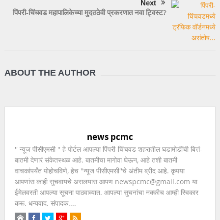
Next
पिंपरी-चिंचवड महापालिकेच्या मुदतठेवी प्रकरणात नवा ट्विस्ट?
ABOUT THE AUTHOR
news pcmc
'' न्यूज पीसीएमसी '' हे पोर्टल आपल्या पिंपरी-चिंचवड शहरातील घडामोडींची बित्तं-
बातमी देणारं संकेतस्थळ आहे. बातमीचा मागोवा घेऊन, आहे तशी बातमी
वाचकांपर्यंत पोहोचविणे, हेच ''न्यूज पीसीएमसी''चे अंतीम ब्रीद आहे. कृपया
आपणांस काही सुचवायचे असलयास आपण newspcmc@gmail.com या
ईमेलवरती आपल्या सूचना पाठवाव्यात. आपल्या सुचनांचा नक्कीच आम्ही स्विकार
करू. धन्यवाद. संपादक....