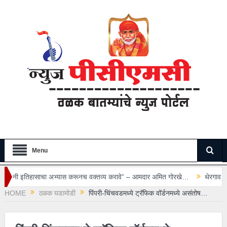
Menu
भ्यास करूनच वक्तव्य करावे” – आमदार अमित गोरखे…
थेरगाव रुग्णालयातील सुरक्षा रक्ष
HOME
ठळक घडामोडी
पिंपरी-चिंचवडमध्ये ट्रॅफिक वॉर्डनमध्ये असंतोष…