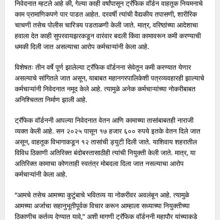
निवेदनात म्हटले आहे की, गेल्या काही वर्षांपासून ट्रॅफिक वॉर्डन वाहतूक नियमनाचे
काम प्रामाणिकपणे पार पाडत आहेत. दरवर्षी त्यांची वैद्यकीय तपासणी, शारीरिक
चाचणी तसेच पोलीस चारित्र्य पडताळणी केली जाते. मात्र, वरिष्ठांच्या आदेशाचा
हवाला देत काही सुपरवायझरकडून वारंवार बदली किंवा कामावरून कमी करण्याची
धमकी दिली जात असल्याचा आरोप कर्मचाऱ्यांनी केला आहे.
विशेषतः तीन वर्षे पूर्ण झालेल्या ट्रॅफिक वॉर्डनना सेवेतून कमी करण्यात येणार
असल्याचे सांगितले जात असून, याबाबत महानगरपालिकेशी पत्रव्यवहारही झाल्याचे
कर्मचाऱ्यांनी निवेदनात नमूद केले आहे. त्यामुळे अनेक कर्मचाऱ्यांच्या नोकरीबाबत
अनिश्चितता निर्माण झाली आहे.
ट्रॅफिक वॉर्डननी आपल्या निवेदनात वेतन आणि कामाच्या तासांबाबतही नाराजी
व्यक्त केली आहे. सन २०२५ पासून १७ हजार ६०० रुपये इतके वेतन दिले जात
असून, वाहतूक विभागाकडून १२ तासांची ड्युटी दिली जाते. याशिवाय शहरातील
विविध ठिकाणी अतिरिक्त बंदोबस्तासाठीही त्यांची नियुक्ती केली जाते. मात्र, या
अतिरिक्त कामाचा कोणताही स्वतंत्र मोबदला दिला जात नसल्याचा आरोप
कर्मचाऱ्यांनी केला आहे.
“आमचे तसेच आमच्या कुटुंबाचे भवितव्य या नोकरीवर अवलंबून आहे. त्यामुळे
आमच्या अर्जाचा सहानुभूतीपूर्वक विचार करून आम्हाला सध्याच्या नियुक्तीच्या
ठिकाणीच कर्तव्य देण्यात यावे,” अशी मागणी ट्रॅफिक वॉर्डननी महापौर यांच्याकडे