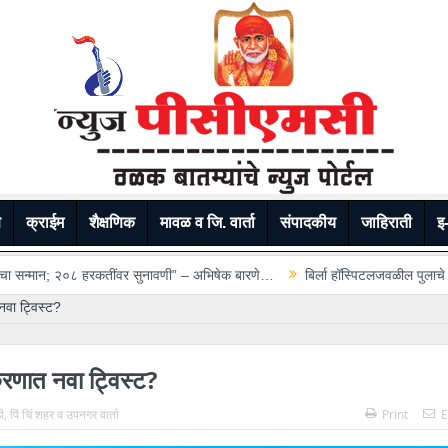
े
क्राईम
शैक्षणिक
मावळ व जि. वार्ता
संपादकीय
जाहिराती
इ-
वर सुनावणी” – अभिषेक बारणे…
बिर्ला हॉस्पिटलजवळील पुलाचे तुटलेले कठडे तातडीने दुरु
नवा ट्विस्ट?
करणात नवा ट्विस्ट?
ी
,
पिं चिं शहर व उपनगर वार्ता
Print
E