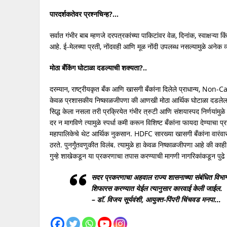
पारदर्शकतेवर प्रश्नचिन्ह?…
सर्वात गंभीर बाब म्हणजे दरपत्रकांच्या पाकिटांवर वेळ, दिनांक, स्वाक्षऱ्य
आहे. ई-मेलच्या प्रती, नोंदवही आणि मूळ नोंदी उपलब्ध नसल्यामुळे अनेक
मोठा बँकिंग
घोटाळा दडल्याची शक्यता?..
दरम्यान, राष्ट्रीयकृत बँक आणि खासगी बँकांना दिलेले प्राधान्य, Non-C
केवळ प्रशासकीय निष्काळजीपणा की आणखी मोठा आर्थिक घोटाळा दडलेला आह
सिद्ध केला नसला तरी प्रक्रियेत गंभीर त्रुटी आणि संशयास्पद निर्णयांमुळे ल
दर न मागविणे त्यामुळे स्पर्धा कमी करून विशिष्ट बँकांना फायदा देण्या
महापालिकेचे थेट आर्थिक नुकसान. HDFC सारख्या खासगी बँकांना वारंवार प
ठरते. पुनर्गुंतवणुकीत विलंब. त्यामुळे हा केवळ निष्काळजीपणा आहे की का
गुन्हे शाखेकडून या प्रकरणाचा तपास करण्याची मागणी नागरिकांकडून पुढे
सदर प्रकरणाचा अहवाल राज्य शासनाच्या संबंधित विभागा
शिफारस करण्यात येईल त्यानुसार कारवाई केली जाईल.
– डाॅ. विजय सूर्यवंशी, आयुक्त-पिंपरी चिंचवड मनपा…