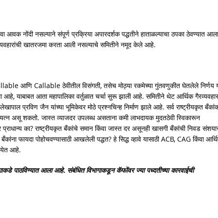
ा किंवा आवक नोंदी नसल्याने संपूर्ण प्रक्रिया अपारदर्शक पद्धतीने हाताळल्याचा ठपका ठेवण्यात आल
 व्यवहारांची खातरजमा करता आली नसल्याचे समितीने नमूद केले आहे.
allable आणि Callable ठेवीतील विसंगती, तसेच मोठ्या रकमेच्या गुंतवणुकीत घेतलेले निर्णय य
े, याबाबत आता महापालिका वर्तुळात चर्चा सुरू झाली आहे. समितीने थेट आर्थिक गैरव्यवहा
ेखापाल प्रविण जैन यांच्या भूमिकेवर मोठे प्रश्नचिन्ह निर्माण झाले आहे. सर्व राष्ट्रीयकृत बँका
चा प्रयत्न असू शकतो. जास्त व्याजदर उपलब्ध असताना कमी लाभदायक मुदतठेवी स्विकारून
्राधान्य का? राष्ट्रीयकृत बँकांचे समान किंवा जास्त दर असूनही खासगी बँकांची निवड संशया
ही बँकांना फायदा पोहोचवण्यासाठी आखलेली पद्धत? हे सिद्ध व्हावे यासाठी ACB, CAG किंवा आर्थ
 येत आहे.
कडे पाठविण्यात आला आहे. संबंधित विभागाकडून कॅफोंवर ज्या पध्दतीच्या कारवाईची