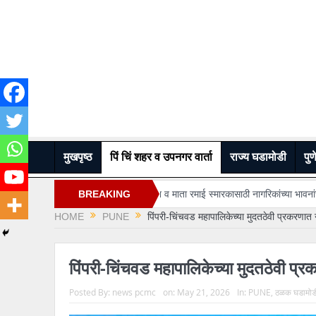
मुखपृष्ठ
पिं चिं शहर व उपनगर वार्ता
राज्य घडामोडी
पुण
“भिमसृष्टी मैदान व माता रमाई स्मारकासाठी नागरिकांच्या भावनांचा सन्मान; २०८ हरकतीं
BREAKING
HOME
PUNE
पिंपरी-चिंचवड महापालिकेच्या मुदतठेवी प्रकरणात 
NEWS
पिंपरी-चिंचवड महापालिकेच्या मुदतठेवी प्र
Posted By:
news pcmc
on:
May 21, 2026
In:
PUNE
,
ठळक घडामोड