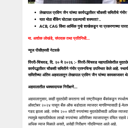
लेखापाल प्रविण जैन यांच्या कार्यपद्धतीवर चौकशी समितीचे गंभीर त
यात मोठा बँकिंग
घोटाळा दडल्याची शक्यता?..
ACB, CAG किंवा आर्थिक गुन्हे शाखेकडून या प्रकरणाच्या पार
मा. अशोक लोखंडे, संपादक तथा प्रतिनिधी…
न्यूज पीसीएमसी नेटवर्क
पिंपरी-चिंचवड, दि. २० मे २०२६ :- पिंपरी-चिंचवड महापालिकेतील मुद
कार्यपद्धतीवर चौकशी समितीने गंभीर प्रश्नचिन्ह उपस्थित केले आहे. स्था
समितीच्या अंतिम अहवालातून लेखापाल प्रविण जैन यांच्या कामकाजावर थ
अहवालातील धक्कादायक निरीक्षणे…
अहवालानुसार, काही मुदतठेवी करताना सर्व राष्ट्रीयकृत बँकांकडून स्पर्धात
ऑक्टोबर २०२४ पासून बँक ऑफ बडोदाला व्याजदर मागविण्यासाठी ई-मेलच प
गडद झाला आहे. तसेच २०० कोटी रुपयांच्या मुदतठेवीसाठी अधिक व्याजद
त्यामुळे महापालिकेला लाखो रुपयांच्या अतिरिक्त व्याजापासून वंचित राहा
अधिक व्याज मिळाले असते, असेही निरीक्षण नोंदविण्यात आले आहे.