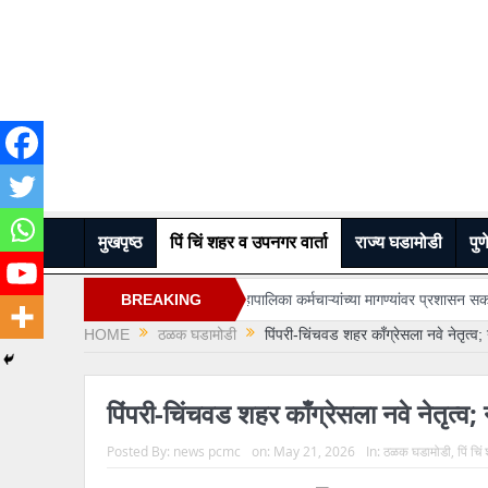
मुखपृष्ठ
पिं चिं शहर व उपनगर वार्ता
राज्य घडामोडी
पुण
 करा..
महापालिका कर्मचाऱ्यांच्या मागण्यांवर प्रशासन सकारात्मक…
BREAKING
“अभिजीत दीपके
HOME
ठळक घडामोडी
पिंपरी-चिंचवड शहर काँग्रेसला नवे नेतृत्व; 
NEWS
पिंपरी-चिंचवड शहर काँग्रेसला नवे नेतृत्व; न
Posted By:
news pcmc
on:
May 21, 2026
In:
ठळक घडामोडी
,
पिं चि