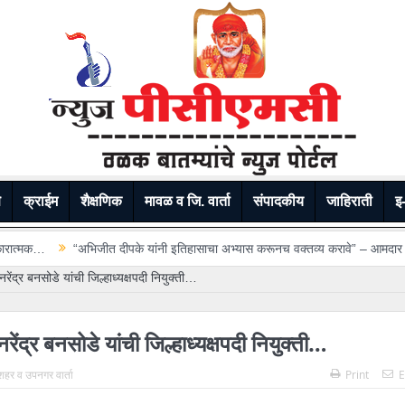
े
क्राईम
शैक्षणिक
मावळ व जि. वार्ता
संपादकीय
जाहिराती
इ-
 यांनी इतिहासाचा अभ्यास करूनच वक्तव्य करावे” – आमदार अमित गोरखे…
थेरगाव रुग
नरेंद्र बनसोडे यांची जिल्हाध्यक्षपदी नियुक्ती…
रेंद्र बनसोडे यांची जिल्हाध्यक्षपदी नियुक्ती…
ं शहर व उपनगर वार्ता
Print
E