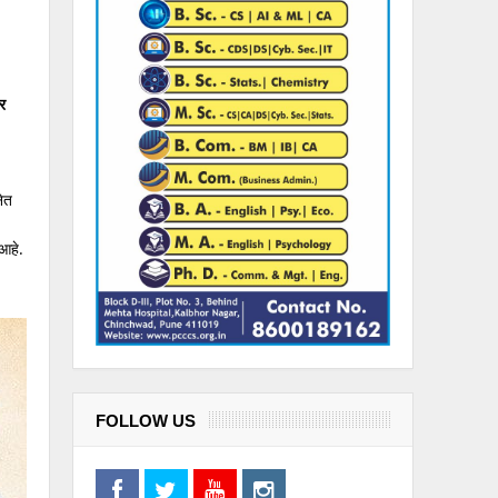
र
नेत
 आहे.
FOLLOW US