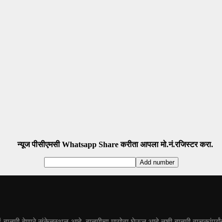
न्यूज पीसीएमसी Whatsapp Share करीता आपला मो.नं.रजिस्टर करा.
तं-बातमी देणारे संकेतस्थळ आहे. बातमीचा मागोवा घेऊन आहे तशी बातमी वाचकांपर्यंत