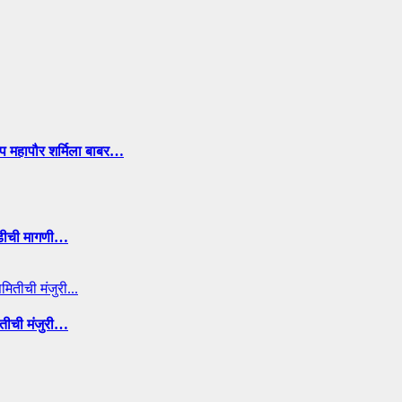
उप महापौर शर्मिला बाबर…
ाडीची मागणी…
ितीची मंजुरी…