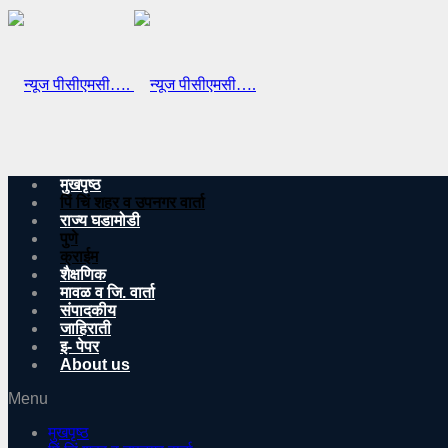
मुखपृष्ठ
पिं चिं शहर व उपनगर वार्ता
राज्य घडामोडी
पुणे
क्राईम
शैक्षणिक
मावळ व जि. वार्ता
संपादकीय
जाहिराती
इ- पेपर
About us
Menu
मुखपृष्ठ