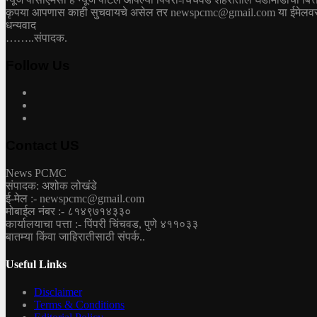
कृपया आपणास काही सुचवायचे असेल तर newspcmc@gmail.com या ईमेलवरती 
धन्यवाद
……..संपादक.
Follow Us
Contact US
News PCMC
संपादक: अशोक लोखंडे
ई-मेल :- newspcmc@gmail.com
मोबाईल नंबर :- ८१४९७१४३३०
कार्यालयाचा पत्ता :- पिंपरी चिंचवड, पुणे ४११०३३
बातम्या किंवा जाहिरातीसाठी संपर्क..
Useful Links
Disclaimer
Terms & Conditions