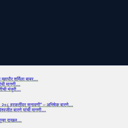
प महापौर शर्मिला बाबर…
ाडीची मागणी…
ितीची मंजुरी…
्मान; २०८ हरकतींवर सुनावणी” – अभिषेक बारणे…
विश्वजीत बारणे यांची मागणी…
त गुन्हा दाखल…