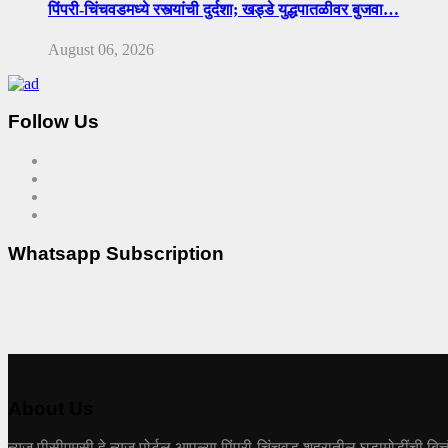
पिंपरी-चिंचवडमध्ये रस्त्यांची दुर्दशा; खड्डे युद्धपातळीवर बुजवा…
August 06, 2026
Follow Us
Whatsapp Subscription
About Us
न्यूज पीसीएमसी हे न्यूज पोर्टल आपल्या पिंपरी-चिंचवड शहरातील घडामोडींची बित्