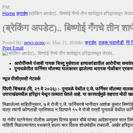
PM
Home
क्राईम
(ब्रेकिंग अपडेट).. बिष्णोई गँगचे तीन शार्पशूटर हरिद्वारमधून जेरबं
(ब्रेकिंग अपडेट).. बिष्णोई गँगचे तीन शार्
Posted By:
news pcmc
on:
May 21, 2026
In:
क्राईम
,
ठळक घडामोडी
,
पिं 
Print
Email
आरोपींमध्ये पंजाबी गायक सिध्दु मुसेवाला हत्याकांडातील आरोपीचा समावेश
पुनावळेतील फर्निचर मॉलच्या मालकावर झालेल्या थरारक गोळीबार प्रक
न्यूज पीसीएमसी नेटवर्क
पिंपरी-चिंचवड (दि. २१ मे २०२६) :- पुनावळे येथील ए.जे. फर्निचर मॉलच्या मालक
उत्तराखंडमधील हरिद्वार येथून ताब्यात घेतले आहे. या कारवाईमुळे शहरात मोठी
मिळालेल्या माहितीनुसार, ७ मे रोजी ए.जे. फर्निचरचे भागीदार अशोक कुमार बिष
मात्र त्यांनी कोणताही प्रतिसाद न दिल्याने १५ मे रोजी रात्री पुनावळे येथील फ
या गंभीर घटनेनंतर पोलीस आयुक्त विनय कुमार चौबे यांच्या आदेशानुसार सात
माहिती मिळाल्यानंतर पथकाने सलग चार दिवस शोधमोहीम राबवली. अखेर हरिद्वा