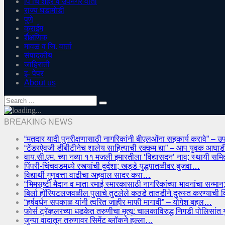
पिं चिं शहर व उपनगर वार्ता
राज्य घडामोडी
पुणे
क्राईम
शैक्षणिक
मावळ व जि. वार्ता
संपादकीय
जाहिराती
इ- पेपर
About us
BREAKING NEWS
“मतदार यादी पुनरीक्षणासाठी नागरिकांनी बीएलओंना सहकार्य करावे” – उ
“टेंडरऐवजी डीबीटीनेच शालेय साहित्याची रक्कम द्या” – आप युवक आघ
वाय.सी.एम. च्या नव्या ११ मजली इमारतीला ‘विद्यासदन’ नाव; स्थायी सम
पिंपरी-चिंचवडमध्ये रस्त्यांची दुर्दशा; खड्डे युद्धपातळीवर बुजवा…
विद्यार्थी गुणवत्ता वाढीचा अहवाल सादर करा…
“भिमसृष्टी मैदान व माता रमाई स्मारकासाठी नागरिकांच्या भावनांचा सन
बिर्ला हॉस्पिटलजवळील पुलाचे तुटलेले कठडे तातडीने दुरुस्त करण्याची 
“हर्षवर्धन सपकाळ यांनी त्वरित जाहीर माफी मागावी” – योगेश बहल…
फोर्स ट्रॅव्हलरच्या धडकेत तरुणीचा मृत्यू; चालकाविरुद्ध निगडी पोलिसां
जुन्या वादातून तरुणावर सिमेंट ब्लॉकने हल्ला…