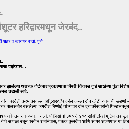
द..
पशूटर हरिद्वारमधून जेरबंद..
चिं शहर व उपनगर वार्ता
,
पुणे
..
रणाचा पर्दाफाश…
ावर झालेल्या थरारक गोळीबार प्रकरणाचा पिंपरी-चिंचवड गुन्हे शाखेच्या गुंडा विर
 खळबळ उडाली आहे.
्णोई यांना परदेशी क्रमांकावरून व्हॉट्सअॅप कॉल करून दोन कोटी रुपयांची खंडणी 
र्निचर मॉलसमोर बसलेल्या जगदीश बिष्णोई यांच्यावर दोन दुचाकीस्वारांनी पिस्टलमधून
 विशेष पथके तयार करण्यात आली. पोलिसांनी ३५० ते ४०० सीसीटीव्ही फुटेज तपा
र येथे सापळा रचून परवीन रामनिवास, पंकज कुलदीप आणि सागर अजयपाल या तिघांन