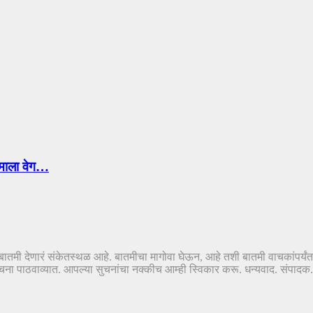
 कामाला वेग…
तं-बातमी देणारं संकेतस्थळ आहे. बातमीचा मागोवा घेऊन, आहे तशी बातमी वाचकांपर्यं
ठवाव्यात. आपल्या सुचनांचा नक्कीच आम्ही स्विकार करू. धन्यवाद. संपादक..