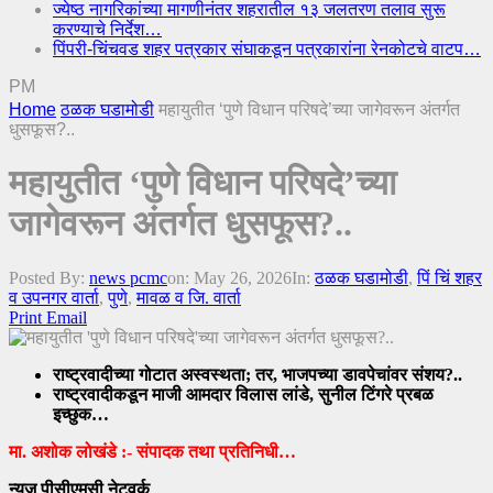
ज्येष्ठ नागरिकांच्या मागणीनंतर शहरातील १३ जलतरण तलाव सुरू
करण्याचे निर्देश…
पिंपरी-चिंचवड शहर पत्रकार संघाकडून पत्रकारांना रेनकोटचे वाटप…
PM
Home
ठळक घडामोडी
महायुतीत ‘पुणे विधान परिषदे’च्या जागेवरून अंतर्गत
धुसफूस?..
महायुतीत ‘पुणे विधान परिषदे’च्या
जागेवरून अंतर्गत धुसफूस?..
Posted By:
news pcmc
on:
May 26, 2026
In:
ठळक घडामोडी
,
पिं चिं शहर
व उपनगर वार्ता
,
पुणे
,
मावळ व जि. वार्ता
Print
Email
राष्ट्रवादीच्या गोटात अस्वस्थता; तर, भाजपच्या डावपेचांवर संशय?..
राष्ट्रवादीकडून माजी आमदार विलास लांडे, सुनील टिंगरे प्रबळ
इच्छुक…
मा. अशोक लोखंडे :- संपादक तथा प्रतिनिधी…
न्यूज पीसीएमसी नेटवर्क