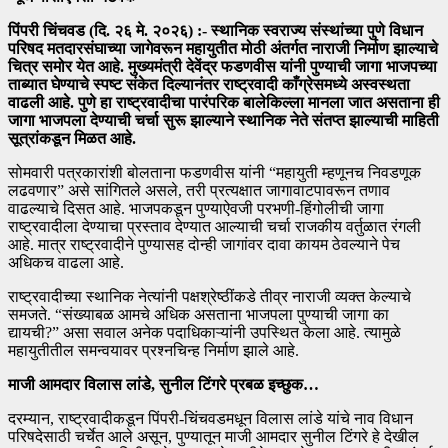
पिंपरी चिंचवड (दि. २६ मे. २०२६) :- स्थानिक स्वराज्य संस्थांच्या पुणे विधान
परिषद मतदारसंघाच्या जागेवरून महायुतीत मोठी अंतर्गत नाराजी निर्माण झाल्याचे
चित्र समोर येत आहे. मुख्यमंत्री देवेंद्र फडणवीस यांनी पुण्याची जागा भाजपच्या
ताब्यात घेण्याचे स्पष्ट संकेत दिल्यानंतर राष्ट्रवादी काँग्रेसमध्ये अस्वस्थता
वाढली आहे. पुणे हा राष्ट्रवादीचा पारंपरिक बालेकिल्ला मानला जात असताना ही
जागा भाजपला देण्याची चर्चा सुरू झाल्याने स्थानिक नेते संतप्त झाल्याची माहिती
सूत्रांकडून मिळत आहे.
सोमवारी पत्रकारांशी बोलताना फडणवीस यांनी “महायुती म्हणूनच निवडणूक
लढवणार” असे सांगितले असले, तरी प्रत्यक्षात जागावाटपावरून तणाव
वाढल्याचे दिसत आहे. भाजपकडून पुण्याऐवजी परभणी-हिंगोलीची जागा
राष्ट्रवादीला देण्याचा प्रस्ताव देण्यात आल्याची चर्चा राजकीय वर्तुळात रंगली
आहे. मात्र राष्ट्रवादीने पुण्यासह दोन्ही जागांवर दावा कायम ठेवल्याने पेच
अधिकच वाढला आहे.
राष्ट्रवादीच्या स्थानिक नेत्यांनी पक्षश्रेष्ठींकडे तीव्र नाराजी व्यक्त केल्याचे
समजते. “संख्याबळ आमचे अधिक असताना भाजपला पुण्याची जागा का
द्यायची?” असा सवाल अनेक पदाधिकाऱ्यांनी उपस्थित केला आहे. त्यामुळे
महायुतीतील समन्वयावर प्रश्नचिन्ह निर्माण झाले आहे.
माजी आमदार विलास लांडे, सुनील टिंगरे प्रबळ इच्छुक…
दरम्यान, राष्ट्रवादीकडून पिंपरी-चिंचवडमधून विलास लांडे यांचे नाव विधान
परिषदेसाठी चर्चेत आले असून, पुण्यातून माजी आमदार सुनील टिंगरे हे देखील