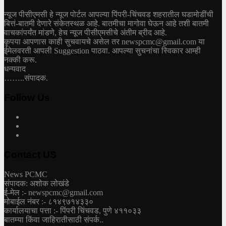
न्यूज पीसीएमसी हे न्यूज पोर्टल आपल्या पिंपरी-चिंचवड शहरातील घडामोडींची
बित्तं-बातमी देणारे संकेतस्थळ आहे. बातमीचा मागोवा घेऊन आहे तशी बातमी
वाचकांपर्यंत मांडणे, हेच न्यूज पीसीएमसीचे अंतीम ब्रीद आहे.
कृपया आपणास काही सुचवायचे असेल तर newspcmc@gmail.com या
ईमेलवरती आपली Suggestion पाठवा. आपल्या सुचनांचा स्विकार आम्ही
नक्की करू.
धन्यवाद
……..संपादक.
Follow Us
Contact US
News PCMC
संपादक: अशोक लोखंडे
ई-मेल :- newspcmc@gmail.com
मोबाईल नंबर :- ८१४९७१४३३०
कार्यालयाचा पत्ता :- पिंपरी चिंचवड, पुणे ४११०३३
बातम्या किंवा जाहिरातीसाठी संपर्क..