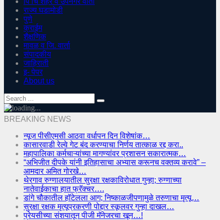
पिं चिं शहर व उपनगर वार्ता
राज्य घडामोडी
पुणे
क्राईम
शैक्षणिक
मावळ व जि. वार्ता
संपादकीय
जाहिराती
इ- पेपर
About us
BREAKING NEWS
न्यूज पीसीएमसी आठवा वर्धापन दिन विशेषांक…
कासारवाडी रेल्वे गेट बंद करण्याचा निर्णय तात्काळ रद्द करा..
महापालिका कर्मचाऱ्यांच्या मागण्यांवर प्रशासन सकारात्मक…
“अभिजीत दीपके यांनी इतिहासाचा अभ्यास करूनच वक्तव्य करावे” –
आमदार अमित गोरखे…
थेरगाव रुग्णालयातील सुरक्षा रक्षकाविरोधात गुन्हा; रुग्णाच्या
नातेवाईकाचा हात फ्रॅक्चर….
डांगे चौकातील हॉटेलला आग; निष्काळजीपणामुळे तरुणाचा मृत्यू…
सुरक्षा रक्षक मृत्यूप्रकरणी पोद्दार स्कूलवर गुन्हा दाखल…
प्रेयसीच्या संशयातून पीजी मॅनेजरचा खून…!