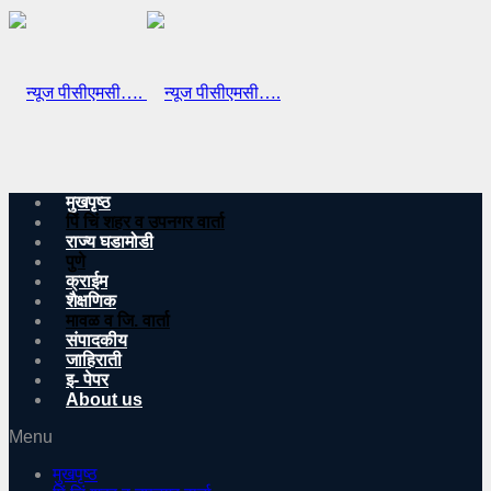
मुखपृष्ठ
पिं चिं शहर व उपनगर वार्ता
राज्य घडामोडी
पुणे
क्राईम
शैक्षणिक
मावळ व जि. वार्ता
संपादकीय
जाहिराती
इ- पेपर
About us
Menu
मुखपृष्ठ