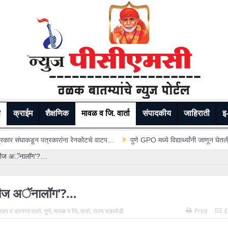
े
क्राईम
शैक्षणिक
मावळ व जि. वार्ता
संपादकीय
जाहिराती
इ-
रेनकोटचे वाटप…
पुणे GPO मध्ये विद्यार्थ्यांनी जाणून घेतली टपाल सेवेची कार्यप्रणाली…
की ‘चीज अॅनालॉग’?…
ी ‘चीज अॅनालॉग’?…
ं शहर व उपनगर वार्ता
,
पुणे
,
मावळ व जि. वार्ता
,
राज्य घडामोडी
Print
E