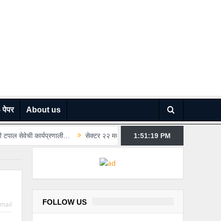
 पेपर
About us
सेक्टर २२ मधील पूरस्थितीची महापौरांकडून पाहणी; पीसीएमसी कॉलनी दुरुस्तीचे आश्व
1:51:21
PM
FOLLOW US
mail