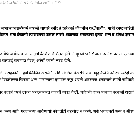
जाणाऱ्या पदार्थांमध्ये वापरले जाणारे पनीर हे खरे आहे की ‘चीज अॅनालॉग’, याची स्पष्ट माहिती म
ज दिसेल अशा ठिकाणी त्याबाबतचा फलक लावणे आवश्यक असल्याचा इशारा अन्न व औषध प्रशास
 येथे आयोजित जनजागृती बैठकीत ते बोलत होते. मेन्यूमध्ये ‘पनीर’ असा उल्लेख करून प्रत्यक्
रवाई करण्यात येईल, असेही त्यांनी स्पष्ट केले.
वे. ग्राहकांनी नेहमी पॅकेजिंग असलेले आणि संबंधित डेअरीचे नाव नमूद केलेले पनीरच खरेदी कर
क रेस्टॉरंटच्या बिलावर अन्न परवान्याचा क्रमांक नमूद असणे आवश्यक असल्याचे त्यांनी सांगितले
ंत्र परवाने घ्यावे लागत असल्याबाबत नाराजी व्यक्त केली. याऐवजी एकच परवाना प्रणाली असाव
कोर पालन करणे आणि ग्राहकांच्या आरोग्याशी कोणतीही तडजोड न करणे, असे आवाहनही अन्न व औष