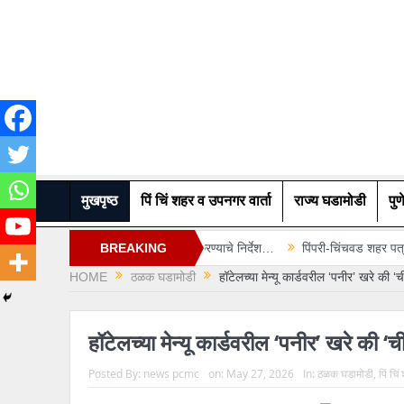
मुखपृष्ठ
पिं चिं शहर व उपनगर वार्ता
राज्य घडामोडी
पुण
रण तलाव सुरू करण्याचे निर्देश…
BREAKING
पिंपरी-चिंचवड शहर पत्रकार संघाकडून पत्रकारांना 
HOME
ठळक घडामोडी
हॉटेलच्या मेन्यू कार्डवरील ‘पनीर’ खरे 
NEWS
हॉटेलच्या मेन्यू कार्डवरील ‘पनीर’ खरे क
Posted By:
news pcmc
on:
May 27, 2026
In:
ठळक घडामोडी
,
पिं चि