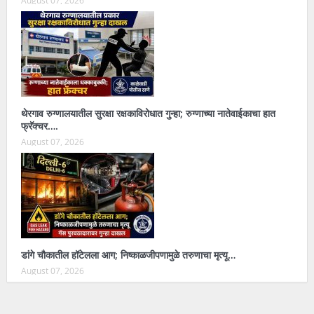
थेरगाव रुग्णालयातील सुरक्षा रक्षकाविरोधात गुन्हा; रुग्णाच्या नातेवाईकाचा हात
फ्रॅक्चर….
August 07, 2026
डांगे चौकातील हॉटेलला आग; निष्काळजीपणामुळे तरुणाचा मृत्यू…
August 07, 2026