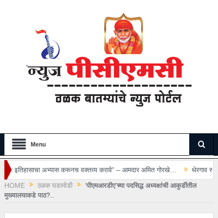
Menu
ास करूनच वक्तव्य करावे” – आमदार अमित गोरखे…
थेरगाव रुग्णालयातील सुरक्षा रक्षकाव
HOME
ठळक घडामोडी
‘पीएमआरडीए’च्या पदसिद्ध अध्यक्षांची आकुर्डीतील
मुख्यालयाकडे पाठ?..