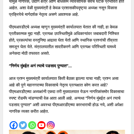
यामुळे नागरिक, उद्योग क्षेत्र आणि बांधकाम व्यावसायिक सर्वच घटक प्रभावित होत
आहेत. अशा वेळी मुख्यमंत्री हे केवळ प्रशासकीयदृष्ट्या अध्यक्ष नसून विकास
प्रक्रियेचे मार्गदर्शक नेतृत्व असणे आवश्यक आहे.
पीएमआरडीएचे अध्यक्ष म्हणून मुख्यमंत्री कार्यालयात येतात की नाही, हा केवळ
प्रतीकात्मक मुद्दा नाही. प्रत्यक्ष उपस्थितीमुळे अधिकाऱ्यांवर जबाबदारी निश्चित
होते, प्रकल्पांचा वस्तुनिष्ठ आढावा घेता येतो आणि स्थानिक प्रश्नांची तीव्रता
समजून घेता येते. मंत्रालयातील सादरीकरणे आणि प्रत्यक्ष परिस्थिती यामध्ये
अनेकदा मोठी तफावत असते.
“निर्णय मुंबईत अनं त्याचे पडसाद पुण्यात”…
आज प्रश्न मुख्यमंत्री कार्यालयात किती बैठका झाल्या याचा नाही; प्रश्न असा
आहे की पुणे महानगराच्या विकासाचे नेतृत्व प्रत्यक्षात कोण करत आहे?
पीएमआरडीएच्या अध्यक्षांनी एकदा तरी मुख्यालयात येऊन नागरिकांसमोर विकासाचा
स्पष्ट रोडमॅप मांडण्याची वेळ आता आली आहे. अन्यथा “निर्णय मुंबईत अनं त्याचे
पडसाद पुण्यात” अशी अवस्था पीएमआरडीएच्या कारभाराची होऊ नये, अशी अपेक्षा
नागरिक व्यक्त करीत आहेत.