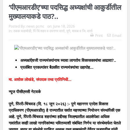
‘पीएमआरडीए’च्या पदसिद्ध अध्यक्षांची आकुर्डीतील
मुख्यालयाकडे पाठ?..
Posted By:
news pcmc
on:
June 18, 2026
In:
ठळक घडामोडी
,
पिं चिं शहर व उपनगर वार्ता
,
पुणे
,
मावळ व जि. वार्ता
Print
Email
अध्यक्षांऐवजी राज्यमंत्र्यांनाच घ्यावा लागतोय विकासकामांचा आढावा?..
प्रलंबित प्रकल्पांवर बैठकीत राज्यमंत्र्यांचा उहापोह…
मा. अशोक लोखंडे, संपादक तथा प्रतिनिधी…
न्यूज पीसीएमसी नेटवर्क
पुणे, पिंपरी-चिंचवड (दि. १८ जून २०२६) :- पुणे महानगर प्रदेश विकास
प्राधिकरण (पीएमआरडीए) हे राज्यातील सर्वात महत्त्वाच्या नियोजन संस्थांपैकी एक
आहे. पुणे, पिंपरी-चिंचवड शहरांच्या हद्दीसह जिल्ह्य़ातील आठशेपेक्षा अधिक
गावांतील काही लाखो नागरिकांच्या भवितव्याशी संबंधित निर्णय या संस्थेमार्फत घेतले
जातात. मात्र या संस्थेचे पदसिद्ध अध्यक्ष तथा मुख्यमंत्री देवेंद्र फडणवीस यांनी