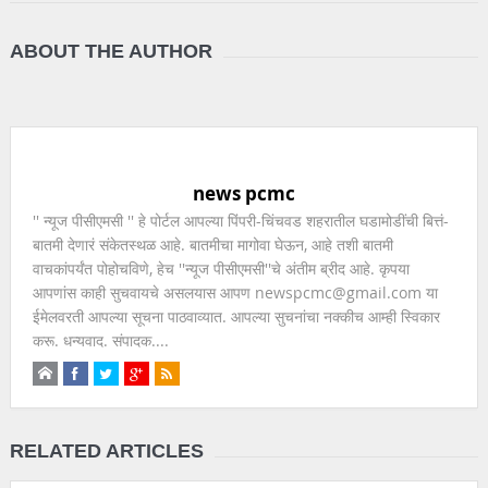
ABOUT THE AUTHOR
news pcmc
'' न्यूज पीसीएमसी '' हे पोर्टल आपल्या पिंपरी-चिंचवड शहरातील घडामोडींची बित्तं-
बातमी देणारं संकेतस्थळ आहे. बातमीचा मागोवा घेऊन, आहे तशी बातमी
वाचकांपर्यंत पोहोचविणे, हेच ''न्यूज पीसीएमसी''चे अंतीम ब्रीद आहे. कृपया
आपणांस काही सुचवायचे असलयास आपण newspcmc@gmail.com या
ईमेलवरती आपल्या सूचना पाठवाव्यात. आपल्या सुचनांचा नक्कीच आम्ही स्विकार
करू. धन्यवाद. संपादक....
RELATED ARTICLES