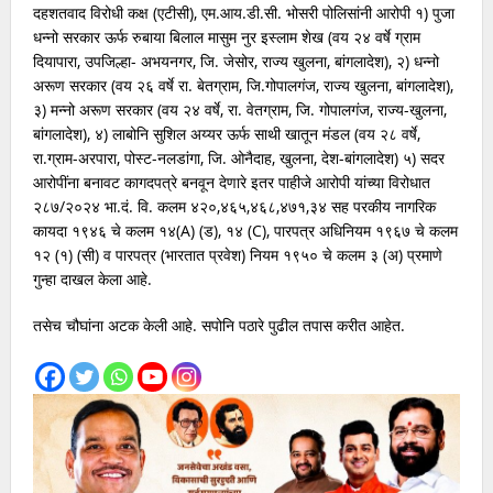
दहशतवाद विरोधी कक्ष (एटीसी), एम.आय.डी.सी. भोसरी पोलिसांनी आरोपी १) पुजा
धन्नो सरकार ऊर्फ रुबाया बिलाल मासुम नुर इस्लाम शेख (वय २४ वर्षे ग्राम
दियापारा, उपजिल्हा- अभयनगर, जि. जेसोर, राज्य खुलना, बांगलादेश), २) धन्नो
अरूण सरकार (वय २६ वर्षे रा. बेतग्राम, जि.गोपालगंज, राज्य खुलना, बांगलादेश),
३) मन्नो अरूण सरकार (वय २४ वर्षे, रा. वेतग्राम, जि. गोपालगंज, राज्य-खुलना,
बांगलादेश), ४) लाबोनि सुशिल अय्यर ऊर्फ साथी खातून मंडल (वय २८ वर्षे,
रा.ग्राम-अरपारा, पोस्ट-नलडांगा, जि. ओनैदाह, खुलना, देश-बांगलादेश) ५) सदर
आरोपींना बनावट कागदपत्रे बनवून देणारे इतर पाहीजे आरोपी यांच्या विरोधात
२८७/२०२४ भा.दं. वि. कलम ४२०,४६५,४६८,४७१,३४ सह परकीय नागरिक
कायदा १९४६ चे कलम १४(A) (ड), १४ (C), पारपत्र अधिनियम १९६७ चे कलम
१२ (१) (सी) व पारपत्र (भारतात प्रवेश) नियम १९५० चे कलम ३ (अ) प्रमाणे
गुन्हा दाखल केला आहे.
तसेच चौघांना अटक केली आहे. सपोनि पठारे पुढील तपास करीत आहेत.