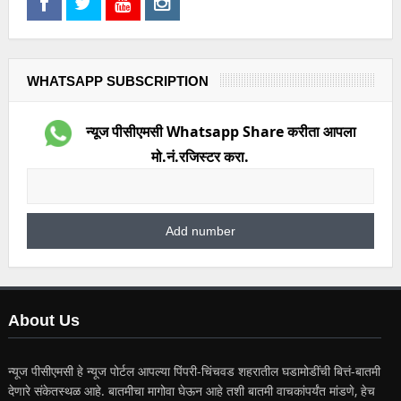
WHATSAPP SUBSCRIPTION
न्यूज पीसीएमसी Whatsapp Share करीता आपला
मो.नं.रजिस्टर करा.
About Us
न्यूज पीसीएमसी हे न्यूज पोर्टल आपल्या पिंपरी-चिंचवड शहरातील घडामोडींची बित्तं-बातमी
देणारे संकेतस्थळ आहे. बातमीचा मागोवा घेऊन आहे तशी बातमी वाचकांपर्यंत मांडणे, हेच