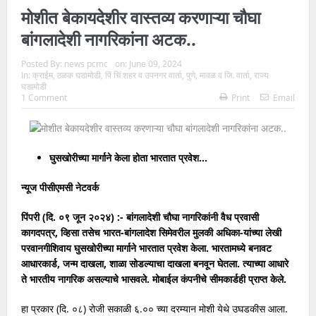
मोशीत बेकायदेशीर वास्तव्य करणाऱ्या चौघा
बांगलादेशी नागरिकांना अटक..
Posted By:
news pcmc
on:
June 09, 2024
In:
क्राईम
,
ठळक घडामोडी
,
पिं चिं शहर व उपनगर वार्ता
,
पुणे
,
मावळ व जि. वार्ता
,
राज्य
घडामोडी
1 Comment
Print
Email
घुसखोरीच्या मार्गाने केला होता भारतात प्रवेश…
न्यूज पीसीएमसी नेटवर्क
पिंपरी (दि. ०९ जून २०२४) :- बांगलादेशी चौघा नागरिकांनी वैध प्रवासी
कागदपत्र, व्हिसा तसेच भारत-बांगलादेश सिमेवरील मुलकी अधिका-यांच्या लेखी
परवानगीशिवाय घुसखोरीच्या मार्गाने भारतात प्रवेश केला. भारतामध्ये बनावट
आधारकार्ड, जन्म दाखला, शाळा सोडल्याचा दाखला बनवून घेतला. त्याच्या आधारे
ते भारतीय नागरिक असल्याचे भासवले. मोबाईल कंपनीचे सीमकार्डही प्राप्त केले.
हा प्रकार (दि. ०८) रोजी सकाळी ६.०० च्या दरम्यान मोशी येथे उघडकीस आला.