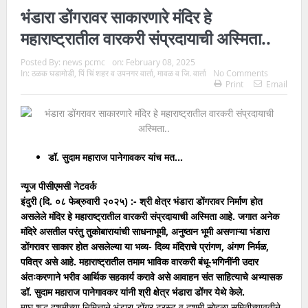
भंडारा डोंगरावर साकारणारे मंदिर हे
महाराष्ट्रातील वारकरी संप्रदायाची अस्मिता..
Posted By:
news pcmc
on:
February 08, 2025
In:
ठळक घडामोडी
,
पिं चिं शहर व उपनगर वार्ता
,
मावळ व जि. वार्ता
No Comments
Print
Email
डॉ. सुदाम महाराज पानेगावकर यांच मत…
न्यूज पीसीएमसी नेटवर्क
इंदुरी (दि. ०८ फेब्रुवारी २०२५) :- श्री क्षेत्र भंडारा डोंगरावर निर्माण होत
असलेले मंदिर हे महाराष्ट्रातील वारकरी संप्रदायाची अस्मिता आहे. जगात अनेक
मंदिरे असतील परंतु तुकोबारायांची साधनाभूमी, अनुष्ठान भूमी असणाऱ्या भंडारा
डोंगरावर साकार होत असलेल्या या भव्य- दिव्य मंदिराचे प्रांगण, अंगण निर्मळ,
पवित्र असे आहे. महाराष्ट्रातील तमाम भाविक वारकरी बंधू-भगिनींनी उदार
अंतःकरणाने भरीव आर्थिक सहकार्य करावे असे आवाहन संत साहित्याचे अभ्यासक
डॉ. सुदाम महाराज पानेगावकर यांनी श्री क्षेत्र भंडारा डोंगर येथे केले.
माघ शुद्ध दशमीच्या निमित्ताने भंडारा डोंगर ट्रस्ट व दशमी सोहळा समितीच्यावतीने