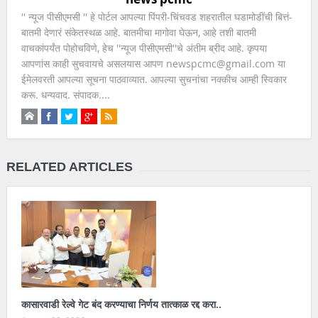
'' न्यूज पीसीएमसी '' हे पोर्टल आपल्या पिंपरी-चिंचवड शहरातील घडामोडींची बित्तं-
बातमी देणारं संकेतस्थळ आहे. बातमीचा मागोवा घेऊन, आहे तशी बातमी
वाचकांपर्यंत पोहोचविणे, हेच ''न्यूज पीसीएमसी''चे अंतीम ब्रीद आहे. कृपया
आपणांस काही सुचवायचे असलयास आपण newspcmc@gmail.com या
ईमेलवरती आपल्या सूचना पाठवाव्यात. आपल्या सुचनांचा नक्कीच आम्ही स्विकार
करू. धन्यवाद. संपादक....
RELATED ARTICLES
कासारवाडी रेल्वे गेट बंद करण्याचा निर्णय तात्काळ रद्द करा..