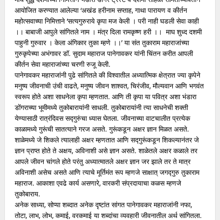
आयोजित करण्यात आलेल्या ‘अखंड हरीनाम सप्ताह, गाथा पारायण व कीर्तन
महोत्सवाच्या निमित्ताने ‘सत्यगुरुराये कृपा मज केली । परी नाही घडली सेवा काही
।। बाबाजी आपुले सांगितले नाम । मंत्र दिला रामकृष्ण हरी ।। माघ शुध्द दशमी
पाहुनी गुरुवार । केला अंगिकार तुका म्हणे ।।’ या संत तुकाराम महाराजांच्या
गुरुकृपेच्या अभंगावर डॉ. सुदाम महाराज पानेगावकर यांनी चिंतन करीत आपली
कीर्तन सेवा महाराजांच्या चरणी रुजू केली.
पानेगावकर महाराजांनी पुढे सांगितले की विश्वातील अध्यात्मिक क्षेत्रात ज्या कृपेने
मनुष्य जीवनाची उंची वाढते, मनुष्य जीवन शाश्वत, चिरंजीव, मौल्यवान आणि भगवंत
स्वरूप होते अशा साधनेला कृपा म्हणतात. आणि ती कृपा या पवित्र अशा भंडारा
डोंगराच्या भूमीमध्ये तुकोबारायांनी साधली. तुकोबारायांनी त्या साधनेची शक्ती
येण्यासाठी रात्रंदिवस सद्गुरुंचा ध्यास घेतला. जीवनाच्या वाटचालीत प्रत्येक
काळामध्ये गुरूंची सातत्याने गरज असते. गुरूंकडून अक्षर ज्ञान मिळत असते.
शाळेमध्ये जे शिकले त्यालाही अक्षर म्हणतात आणि सद्गुरूंकडून शिकल्यानंतर जे
ज्ञान प्राप्त होते ते अक्षय, अविनाशी असे ज्ञान असते. शाळेतले अक्षर कळाले तर
आपले जीवन चांगले होते परंतु अध्यात्मातले अक्षर ज्ञान जर झाले तर ते मात्र
अविनाशी असेच असते आणि त्याचे मूर्तिमंत रूप म्हणजे साक्षात् जगद्गुरु तुकाराम
महाराज. आकाशा एवढे कार्य असणारे, वारकरी संप्रदायाचा कळस म्हणजे
तुकोबाराय.
अनेक साध्या, सोप्या शब्दात अनेक दृष्टांत सांगत पानेगावकर महाराजांनी नफा,
तोटा, लाभ, लोभ, कमाई, वरकमाई या शब्दांचा व्यवहारी जीवनातील अर्थ सांगितला.