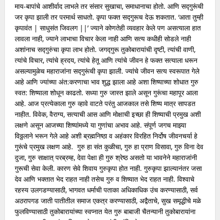
माय-बापांचे आशीर्वाद लाभले तर संसार सुखाचा, समाधानाचा होतो. आणि सद्गुरूंची
जर कृपा झाली तर परमार्थ साधतो. कृपा फक्त सद्गुरूच देऊ शकतात. ‘आता तुम्ही
कृपावंत | साधुसंत जिवलग ||’ ज्याने कोणतेही व्यवहार केले पण असत्याला हात
लावला नाही, ज्याने लाभाचा विचार केला नाही आणि सत्य कधीही सोडले नाही
अशांनाच सद्गुरुंचा कृपा लाभ होतो. जगद्गुरू तुकोबारायांची दृष्टी, त्यांची वाणी,
त्यांचे विचार, त्यांचे ह्रदय, त्यांचे हेतू आणि त्यांचे जीवन हे फक्त सत्याला धरून
असल्यामुळेच महाराजांना सद्गुरूंची कृपा झाली. ज्यांचे जीवन सत्य स्वरूपात गेले
आहे आणि ज्यांच्या अंत:करणाचा भाव शुद्ध झाला आहे अशा शिष्याच्या शोधात गुरु
स्वत: शिष्याला शोधून काढतो. सध्या गुरु जास्त झाले असून गुरूंचा महापूर आला
आहे. आज प्रत्येकाला गुरु व्हावे वाटते परंतु आजकाल तसे शिष्य मात्र सापडत
नाहीत. विवेक, वैराग्य, सत्याची आस आणि मोक्षाची इच्छा ही शिष्याची प्रमुख अशी
लक्षणे असून आजच्या शिष्यांमध्ये या गुणांचा अभाव आहे. संपूर्ण जगच माझ्या
विठ्ठलाने भरून गेले आहे अशी ब्रह्मनिष्ठा व अहंकार विरहित निर्दोष जीवनचर्या हे
गुरूंचे प्रमुख लक्षण आहे. गुरु हा संत कुळीचा, गुरु हा प्राण विसावा, गुरु विना देव
दुजा, गुरु साक्षात् परब्रम्ह, देवा पेक्षा ही गुरु श्रेष्ठ असतो या भावनेने महाराजांनी
गुरूची सेवा केली. कारण सेवे शिवाय गुरुकृपा होत नाही. गुरुकृपा झाल्यानंतर जसा
देव आणि भक्तात भेद राहत नाही तसेच गुरु व शिष्यात भेद राहत नाही. विश्वाचे
रहस्य उलगडण्यासाठी, भागवत धर्माची पताका अधिकाधिक उंच करण्यासाठी, सर्व
अठरापगड जाती पातीतील समाज एकत्र करण्यासाठी, अद्वैताचे, सुख समृद्धीचे मळे
फुलविण्यासाठी तुकोबारायांच्या स्वप्नात येत गुरु बाबाजी चैतन्यानी तुकोबारायांना