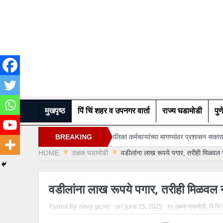
मुखपृष्ठ
पिं चिं शहर व उपनगर वार्ता
राज्य घडामोडी
पुण
्द करा..
महापालिका कर्मचाऱ्यांच्या मागण्यांवर प्रशासन सकारात्मक…
BREAKING
“अभिजीत दीपक
HOME
ठळक घडामोडी
वडीलांना लाख रूपये पगार, तरीही मिळवल न
NEWS
वडीलांना लाख रूपये पगार, तरीही मिळवल न
Posted By:
news pcmc
on:
June 25, 2025
In:
ठळक घडामोडी
,
पिं चि