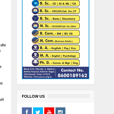
ंट ऑफ
े
णि
 वा
FOLLOW US
ारे