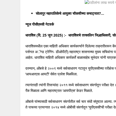
सोलापूर महापालिकेचे आयुक्त चौकशीच्या कचाट्यात?…
न्यूज पीसीएमसी नेटवर्क
धाराशिव (दि. 25
जुन 2025
) :-
धाराशिवचे तत्कालिन जिल्हाधिकारी, स
धाराशिवमधील एका माहिती अधिकार कार्यकर्त्याने दिलेल्या तक्रारीवरून केंद्
पर्सनल अॅण्ड ट्रेनिंग- डीओपीटी) महाराष्ट्र शासनाच्या मुख्य सचिवांना 
आहेत. धाराशिव माहिती अधिकार कार्यकर्ते बाळासाहेब सुभेदार यांनी याप्र
दरम्यान, ओंबसे हे २००९ मध्ये सर्वसाधारण गटातून युपीएससीच्या परीक्षेस प
‘आयआरएस आयटी’ सेवेत प्रवेश मिळविला.
त्यानंतरही त्यांनी तिसऱ्यांदा २०११ मध्ये सर्वसाधारण संवर्गातून परीक्षा देत
रँक मिळाला आणि महाराष्ट्रात ‘आयपीएस’ केडर मिळाले.
ओंबासे यांच्यासाठी सर्वसाधारण संवर्गातील सर्व चार संधी संपुष्टात आल्या. 
ते पाचव्या प्रयत्नात २०१४ मध्ये ओबीसी संवर्गातून ‘यूपीएससी’ची परीक्ष