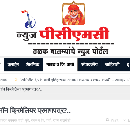
े
क्राईम
शैक्षणिक
मावळ व जि. वार्ता
संपादकीय
जाहिराती
इ-
े यांनी इतिहासाचा अभ्यास करूनच वक्तव्य करावे” – आमदार अमित गोरखे…
थेरगाव रु
ाॅन क्रिमेलियर प्रमाणपत्र?..
ाॅन क्रिमेलियर प्रमाणपत्र?..
ं शहर व उपनगर वार्ता
,
पुणे
,
मावळ व जि. वार्ता
,
राज्य घडामोडी
Print
E