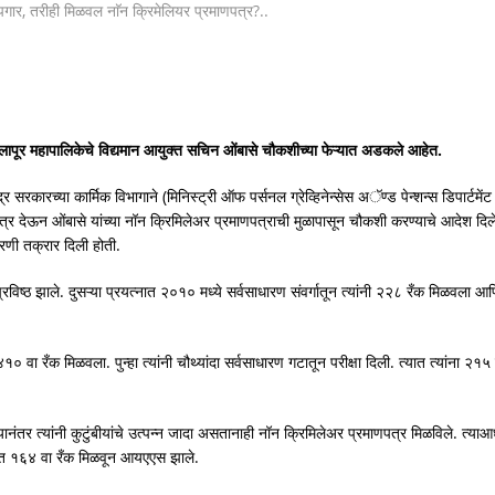
ोलापूर महापालिकेचे विद्यमान आयुक्त सचिन ओंबासे चौकशीच्या फेऱ्यात अडकले आहेत.
र सरकारच्या कार्मिक विभागाने (मिनिस्ट्री ऑफ पर्सनल ग्रेव्हिनेन्सेस अॅण्ड पेन्शन्स डिपार्टमे
पत्र देऊन ओंबासे यांच्या नॉन क्रिमिलेअर प्रमाणपत्राची मुळापासून चौकशी करण्याचे आदेश दिल
करणी तक्रार दिली होती.
्रविष्ठ झाले. दुसऱ्या प्रयत्नात २०१० मध्ये सर्वसाधारण संवर्गातून त्यांनी २२८ रँक मिळवला आ
 ४१० वा रँक मिळवला. पुन्हा त्यांनी चौथ्यांदा सर्वसाधारण गटातून परीक्षा दिली. त्यात त्यांना २१५
त्यानंतर त्यांनी कुटुंबीयांचे उत्पन्न जादा असतानाही नॉन क्रिमिलेअर प्रमाणपत्र मिळविले. त्याआध
ा देत १६४ वा रँक मिळवून आयएएस झाले.