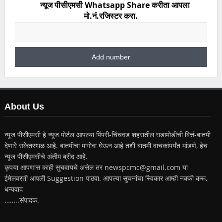
न्यूज पीसीएमसी Whatsapp Share करीता आपला
मो.नं.रजिस्टर करा.
About Us
न्यूज पीसीएमसी हे न्यूज पोर्टल आपल्या पिंपरी-चिंचवड शहरातील घडामोडींची बित्तं-बातमी
देणारे संकेतस्थळ आहे. बातमीचा मागोवा घेऊन आहे तशी बातमी वाचकांपर्यंत मांडणे, हेच
न्यूज पीसीएमसीचे अंतीम ब्रीद आहे.
कृपया आपणास काही सुचवायचे असेल तर newspcmc@gmail.com या
ईमेलवरती आपली Suggestion पाठवा. आपल्या सुचनांचा स्विकार आम्ही नक्की करू.
धन्यवाद
……..संपादक.