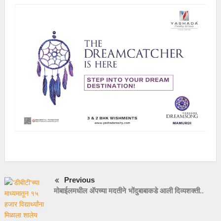
Previous
मोबाईलमधील ॲपच्या मदतीने भोंदुबाबाकडे आली दिव्यशक्ती..