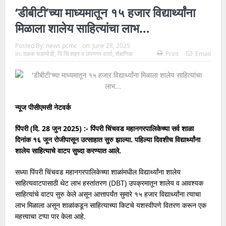
‘डीबीटी’च्या माध्यमातून १५ हजार विद्यार्थ्यांना
मिळाला शालेय साहित्यांचा लाभ…
Posted By:
news pcmc
on:
June 28, 2025
In:
ठळक घडामोडी
,
पिं चिं शहर व उपनगर वार्ता
,
शैक्षणिक
Print
Email
न्यूज पीसीएमसी नेटवर्क
पिंपरी (दि. 28
जुन 2025
) :-
पिंपरी चिंचवड महानगरपालिकेच्या सर्व शाळा
दिनांक १६ जून रोजीपासून उत्साहात सुरु झाल्या. पहिल्या दिवशीच विद्यार्थ्यांना
शालेय साहित्याचे वाटप सुध्दा करण्यात आले.
सध्या पिंपरी चिंचवड महानगरपालिकेच्या शाळांमधील विद्यार्थ्यांना शालेय
साहित्यवाटपासाठी थेट लाभ हस्तांतरण (DBT) उपक्रमातून शालेय व आवश्यक
साहित्यांचे वाटप सुरु केले असून आत्तापर्यंत सुमारे १५ हजार विद्यार्थ्यांना त्याचा
लाभ मिळाला असून शाळांकडून साहित्याच्या किटचे यशस्वीपणे वितरण करून एक
महत्त्वाचा टप्पा पार केला आहे.