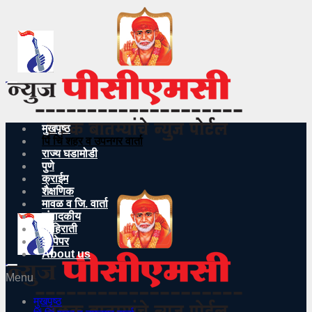
मुखपृष्ठ
पिं चिं शहर व उपनगर वार्ता
राज्य घडामोडी
पुणे
क्राईम
शैक्षणिक
मावळ व जि. वार्ता
संपादकीय
जाहिराती
इ- पेपर
About us
Menu
मुखपृष्ठ