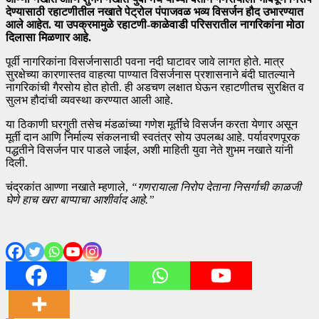
देण्यासाठी रहाटणीतील नखाते पेट्रोल पंपाजवळ भव्य विसर्जन हौद उभारण्यात
आले आहेत. या उपक्रमामुळे रहाटणी-काळेवाडी परिसरातील नागरिकांना मोठा
दिलासा मिळणार आहे.
पूर्वी नागरिकांना विसर्जनासाठी पवना नदी घाटावर जावे लागत होते. मात्र
सुरक्षेच्या कारणास्तव वाहत्या पाण्यात विसर्जनास प्रशासनाने बंदी घातल्याने
नागरिकांची गैरसोय होत होती. ही अडचण लक्षात घेऊन रहाटणीतच सुरक्षित व
सुलभ हौदांची व्यवस्था करण्यात आली आहे.
या ठिकाणी घरगुती तसेच मंडळांच्या गणेश मूर्तींचे विसर्जन करता येणार असून
मूर्ती दान आणि निर्माल्य संकलनाची स्वतंत्र सोय उपलब्ध आहे. पर्यावरणपूरक
पद्धतीने विसर्जन पार पाडले जाईल, अशी माहिती युवा नेते शुभम नखाते यांनी
दिली.
चंद्रकांत आण्णा नखाते म्हणाले,
“गणरायाला निरोप देताना निसर्गाची काळजी
घेणे हाच खरा बाप्पाचा आशीर्वाद आहे.”