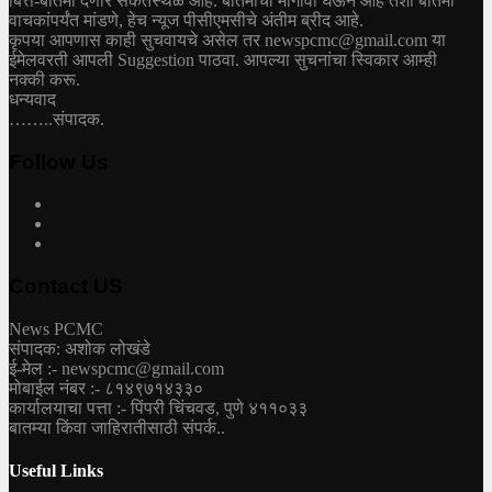
बित्तं-बातमी देणारे संकेतस्थळ आहे. बातमीचा मागोवा घेऊन आहे तशी बातमी
वाचकांपर्यंत मांडणे, हेच न्यूज पीसीएमसीचे अंतीम ब्रीद आहे.
कृपया आपणास काही सुचवायचे असेल तर newspcmc@gmail.com या
ईमेलवरती आपली Suggestion पाठवा. आपल्या सुचनांचा स्विकार आम्ही
नक्की करू.
धन्यवाद
……..संपादक.
Follow Us
Contact US
News PCMC
संपादक: अशोक लोखंडे
ई-मेल :- newspcmc@gmail.com
मोबाईल नंबर :- ८१४९७१४३३०
कार्यालयाचा पत्ता :- पिंपरी चिंचवड, पुणे ४११०३३
बातम्या किंवा जाहिरातीसाठी संपर्क..
Useful Links