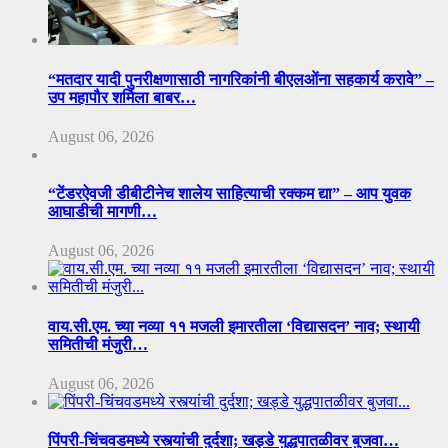
“मतदार यादी पुनरीक्षणासाठी नागरिकांनी बीएलओंना सहकार्य करावे” –
उप महापौर शर्मिला बाबर…
August 06, 2026
“टेंडरऐवजी डीबीटीनेच शालेय साहित्याची रक्कम द्या” – आप युवक
आघाडीची मागणी…
August 06, 2026
वाय.सी.एम. च्या नव्या ११ मजली इमारतीला ‘विद्यासदन’ नाव; स्थायी
समितीची मंजुरी…
August 06, 2026
पिंपरी-चिंचवडमध्ये रस्त्यांची दुर्दशा; खड्डे युद्धपातळीवर बुजवा…