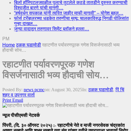
बिर्ला हॉस्पिटलजवळील पुलाचे तुटलेले कठडे तातडीने दुरुस्त करण्याची
विश्वजीत बारणे यांची मागणी…
“हर्षवर्धन सपकाळ यांनी त्वरित जाहीर माफी मागावी” – योगेश बहल…
फोर्स ट्रॅव्हलरच्या धडकेत तरुणीचा मृत्यू; चालकाविरुद्ध निगडी पोलिसांत
गुन्हा दाखल…
जुन्या वादातून तरुणावर सिमेंट ब्लॉकने हल्ला…
PM
Home
ठळक घडामोडी
रहाटणीत पर्यावरणपूरक गणेश विसर्जनासाठी भव्य
हौदाची सोय…
रहाटणीत पर्यावरणपूरक गणेश
विसर्जनासाठी भव्य हौदाची सोय…
Posted By:
news pcmc
on:
August 30, 2025
In:
ठळक घडामोडी
,
पिं चिं
शहर व उपनगर वार्ता
Print
Email
न्यूज पीसीएमसी नेटवर्क
पिंपरी, (दि. ३० ऑगस्ट २०२५) :- रहाटणीचे नेते व माजी नगरसेवक चंद्रकांत
आण्णा नखाते आणि शुभम नखाते युवा मंच यांच्या वतीने गणरायाला भावपूर्ण निरोप