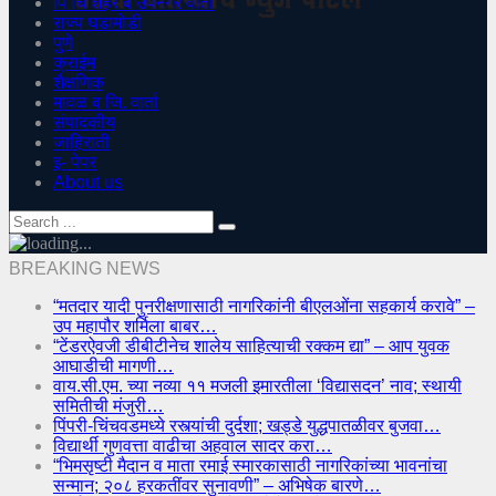
पिं चिं शहर व उपनगर वार्ता
राज्य घडामोडी
पुणे
क्राईम
शैक्षणिक
मावळ व जि. वार्ता
संपादकीय
जाहिराती
इ- पेपर
About us
BREAKING NEWS
“मतदार यादी पुनरीक्षणासाठी नागरिकांनी बीएलओंना सहकार्य करावे” –
उप महापौर शर्मिला बाबर…
“टेंडरऐवजी डीबीटीनेच शालेय साहित्याची रक्कम द्या” – आप युवक
आघाडीची मागणी…
वाय.सी.एम. च्या नव्या ११ मजली इमारतीला ‘विद्यासदन’ नाव; स्थायी
समितीची मंजुरी…
पिंपरी-चिंचवडमध्ये रस्त्यांची दुर्दशा; खड्डे युद्धपातळीवर बुजवा…
विद्यार्थी गुणवत्ता वाढीचा अहवाल सादर करा…
“भिमसृष्टी मैदान व माता रमाई स्मारकासाठी नागरिकांच्या भावनांचा
सन्मान; २०८ हरकतींवर सुनावणी” – अभिषेक बारणे…